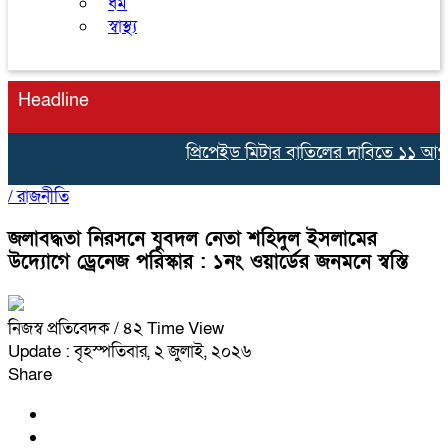
ধর্ম
স্বাস্থ্য
Headline
প্রিপেইড মিটার বাতিলের দাবিতে ১১ আগস্ট
/
রাজনীতি
জলাবদ্ধতা নিরসনে যুবদল নেতা শহিদুল ইসলামের
উদ্যোগে ড্রেনেজ পরিস্কার : ১নং ওয়ার্ডের জনমনে স্বস্তি
নিজস্ব প্রতিবেদক
/ ৪২ Time View
Update : বৃহস্পতিবার, ২ জুলাই, ২০২৬
Share