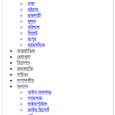
ঢাকা
চট্টগ্রাম
রাজশাহী
খুলনা
বরিশাল
সিলেট
রংপুর
ময়মনসিংহ
আন্তর্জাতিক
খেলাধুলা
বিনোদন
তথ্যপ্রযুক্তি
সাহিত্য
সম্পাদকীয়
অন্যান্য
আইন-আদালত
গণমাধ্যম
লাইফস্টাইল
ক্রাইম রিপোর্ট