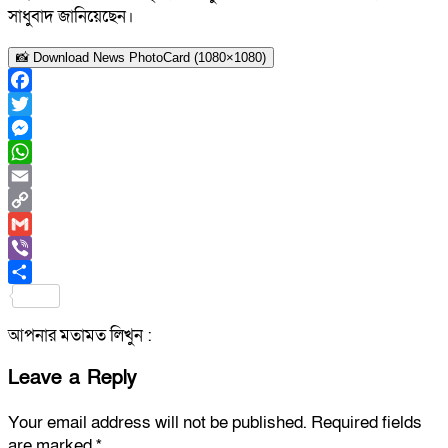
সাধুবাদ জানিয়েছেন।
📸 Download News PhotoCard (1080×1080)
Facebook
Twitter
Messenger
WhatsApp
Email
Copy
Link
Gmail
Viber
Share
আপনার মতামত লিখুন :
Leave a Reply
Your email address will not be published.
Required fields
are marked
*