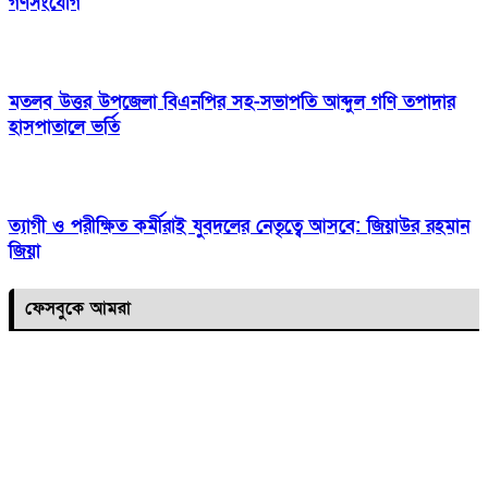
গণসংযোগ
মতলব উত্তর উপজেলা বিএনপির সহ-সভাপতি আব্দুল গণি তপাদার
হাসপাতালে ভর্তি
ত্যাগী ও পরীক্ষিত কর্মীরাই যুবদলের নেতৃত্বে আসবে: জিয়াউর রহমান
জিয়া
ফেসবুকে আমরা