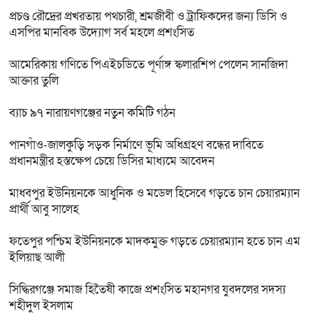
প্রচণ্ড রৌদ্রের প্রখরতায় পথচারী, শ্রমজীবী ও ট্রাফিকদের জন্য ডিসি ও
এসপির মানবিক উদ্যোগ সর্ব মহলে প্রশংসিত
আমেরিকায় গণিতে পিএইচডিতে পূর্ণাঙ্গ স্কলারশিপ পেলেন সানজিদা
আক্তার তুলি
ব্যাচ ৯৭ নারায়ণগঞ্জের নতুন কমিটি গঠন
পানগাঁও-জালকুড়ি সড়ক নির্মাণে ভূমি অধিগ্রহণ বন্ধের দাবিতে
প্রধানমন্ত্রীর হস্তক্ষেপ চেয়ে ডিসির মাধ্যমে আবেদন
মাধবপুর ইউনিয়নকে আধুনিক ও মডেল হিসেবে গড়তে চান চেয়ারম্যান
প্রার্থী আবু সালেহ
ফতেপুর পশ্চিম ইউনিয়নকে মাদকমুক্ত গড়তে চেয়ারম্যান হতে চান এম
ইলিয়াছ আলী
সিদ্ধিরগঞ্জে‌ সমাজ হিতৈষী কাজে প্রশংসিত মহানগর যুবদলের সদস্য
শহীদুল ইসলাম