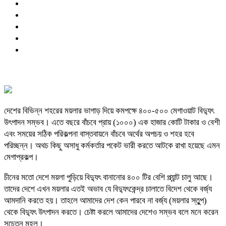
দেশের বিভিন্ন শহরের ময়লার ভাগাড় দিয়ে কমপক্ষে ৪০০-৫০০ মেগাওয়াট বিদ্যুৎ
উৎপাদন সম্ভব। এতে বছরে বাঁচবে প্রায় (১০০০) এক হাজার কোটি টাকার ও বেশী
এবং সময়ের সঠিক পরিকল্পনা বাস্তবায়নে বাঁচবে অর্থের অপচয় ও শহর হবে
পরিচ্ছন্ন। অথচ কিছু অসাধু কর্মকর্তার পকেট ভারী করতে আটকে রাখা হয়েছে এমন
মেগাপ্রকল্প।
চীনের মতো দেশে ময়লা পুড়িয়ে বিদ্যুৎ বানানোর ৪০০ টির বেশি প্ল্যান্ট চালু আছে।
তাদের দেশে এখন ময়লার এতই অভাব যে বিদ্যুৎকেন্দ্র চালাতে বিদেশ থেকে বর্জ্য
আমদানি করতে হয়। তাহলে আমাদের দেশ কেন পারবে না বর্জ্য (ময়লার স্তুুপ)
থেকে বিদ্যুৎ উৎপাদন করতে। চেষ্টা করলে আমাদের দেশেও সম্ভব বলে মনে করেন
সচেতন মহল।