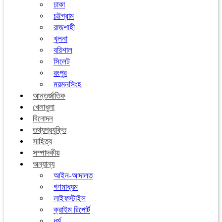
ঢাকা
চট্টগ্রাম
রাজশাহী
খুলনা
বরিশাল
সিলেট
রংপুর
ময়মনসিংহ
আন্তর্জাতিক
খেলাধুলা
বিনোদন
তথ্যপ্রযুক্তি
সাহিত্য
সম্পাদকীয়
অন্যান্য
আইন-আদালত
গণমাধ্যম
লাইফস্টাইল
ক্রাইম রিপোর্ট
ধর্ম