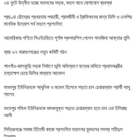
৩৪ ফুটে উন্নীত হচ্ছে মতলবের সড়ক, বদলে যাবে যোগাযোগ ব্যবস্থা
প্রচণ্ড রৌদ্রের প্রখরতায় পথচারী, শ্রমজীবী ও ট্রাফিকদের জন্য ডিসি ও এসপির
মানবিক উদ্যোগ সর্ব মহলে প্রশংসিত
আমেরিকায় গণিতে পিএইচডিতে পূর্ণাঙ্গ স্কলারশিপ পেলেন সানজিদা আক্তার তুলি
ব্যাচ ৯৭ নারায়ণগঞ্জের নতুন কমিটি গঠন
পানগাঁও-জালকুড়ি সড়ক নির্মাণে ভূমি অধিগ্রহণ বন্ধের দাবিতে প্রধানমন্ত্রীর
হস্তক্ষেপ চেয়ে ডিসির মাধ্যমে আবেদন
মাধবপুর ইউনিয়নকে আধুনিক ও মডেল হিসেবে গড়তে চান চেয়ারম্যান প্রার্থী আবু
সালেহ
ফতেপুর পশ্চিম ইউনিয়নকে মাদকমুক্ত গড়তে চেয়ারম্যান হতে চান এম ইলিয়াছ
আলী
সিদ্ধিরগঞ্জে‌ সমাজ হিতৈষী কাজে প্রশংসিত মহানগর যুবদলের সদস্য শহীদুল
ইসলাম