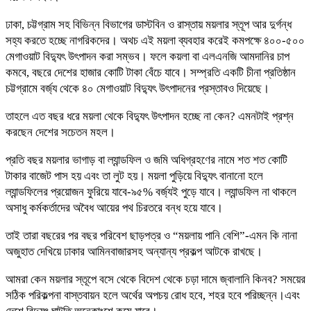
ঢাকা, চট্টগ্রাম সহ বিভিন্ন বিভাগের ডাস্টবিন ও রাস্তায় ময়লার স্তূপ আর দুর্গন্ধ
সহ্য করতে হচ্ছে নাগরিকদের। অথচ এই ময়লা ব্যবহার করেই কমপক্ষে ৪০০-৫০০
মেগাওয়াট বিদ্যুৎ উৎপাদন করা সম্ভব। ফলে কয়লা বা এলএনজি আমদানির চাপ
কমবে, বছরে দেশের হাজার কোটি টাকা বেঁচে যাবে। সম্প্রতি একটি চীনা প্রতিষ্ঠান
চট্টগ্রামে বর্জ্য থেকে ৪০ মেগাওয়াট বিদ্যুৎ উৎপাদনের প্রস্তাবও দিয়েছে।
তাহলে এত বছর ধরে ময়লা থেকে বিদ্যুৎ উৎপাদন হচ্ছে না কেন? এমনটাই প্রশ্ন
করছেন দেশের সচেতন মহল।
প্রতি বছর ময়লার ভাগাড় বা ল্যান্ডফিল ও জমি অধিগ্রহণের নামে শত শত কোটি
টাকার বাজেট পাস হয় এবং তা লুট হয়। ময়লা পুড়িয়ে বিদ্যুৎ বানানো হলে
ল্যান্ডফিলের প্রয়োজন ফুরিয়ে যাবে-৯৫% বর্জ্যই পুড়ে যাবে। ল্যান্ডফিল না থাকলে
অসাধু কর্মকর্তাদের অবৈধ আয়ের পথ চিরতরে বন্ধ হয়ে যাবে।
তাই তারা বছরের পর বছর পরিবেশ ছাড়পত্র ও “ময়লায় পানি বেশি”-এমন কি নানা
অজুহাত দেখিয়ে ঢাকার আমিনবাজারসহ অন্যান্য প্রকল্প আটকে রাখছে।
আমরা কেন ময়লার স্তূপে বসে থেকে বিদেশ থেকে চড়া দামে জ্বালানি কিনব? সময়ের
সঠিক পরিকল্পনা বাস্তবায়ন হলে অর্থের অপচয় রোধ হবে, শহর হবে পরিচ্ছন্ন।এবং