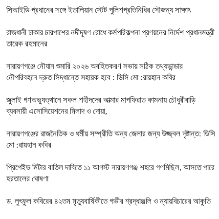
সিআইডি প্রধানের সঙ্গে ইতালিয়ান স্টেট পুলিশপ্রতিনিধির সৌজন্য সাক্ষাৎ
রাজধানী ঢাকার চারপাশের নদীদূষণ রোধে কর্মপরিকল্পনা প্রণয়নের নির্দেশ প্রধানমন্ত্রী
তারেক রহমানের
নারায়ণগঞ্জে নৌযান শুমারি ২০২৬ অবহিতকরণ সভায় সঠিক তথ্যভান্ডার
নৌপরিবহনে দ্রুত সিদ্ধান্তে সহায়ক হবে : ডিসি মো :রায়হান কবির
জুলাই গণঅভ্যুত্থানে সকল শহীদদের আত্মার মাগফিরাত কামনায় চৌধুরীবাড়ি
ব্যবসায়ী এসোসিয়েশনের মিলাদ ও দোয়া,
নারায়ণগঞ্জের রাজনৈতিক ও ধর্মীয় সম্প্রীতি অন্য জেলার জন্য উজ্জ্বল দৃষ্টান্ত: ডিসি
মো :রায়হান কবির
প্রিপেইড মিটার বাতিল দাবিতে ১১ আগস্ট নারায়ণগঞ্জ শহরে গণমিছিল, আসতে পারে
হরতালের ঘোষণা
ড. লুৎফুল কবিরের ৪২তম মৃত্যুবার্ষিকীতে গভীর শ্রদ্ধাঞ্জলি ও ন্যায়বিচারের আকুতি