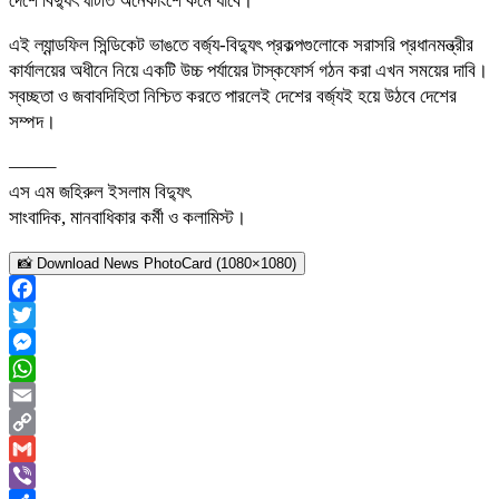
দেশে বিদ্যুৎ ঘাটতি অনেকাংশে কমে যাবে।
এই ল্যান্ডফিল সিন্ডিকেট ভাঙতে বর্জ্য-বিদ্যুৎ প্রকল্পগুলোকে সরাসরি প্রধানমন্ত্রীর
কার্যালয়ের অধীনে নিয়ে একটি উচ্চ পর্যায়ের টাস্কফোর্স গঠন করা এখন সময়ের দাবি।
স্বচ্ছতা ও জবাবদিহিতা নিশ্চিত করতে পারলেই দেশের বর্জ্যই হয়ে উঠবে দেশের
সম্পদ।
——–
এস এম জহিরুল ইসলাম বিদ্যুৎ
সাংবাদিক, মানবাধিকার কর্মী ও কলামিস্ট।
📸 Download News PhotoCard (1080×1080)
Facebook
Twitter
Messenger
WhatsApp
Email
Copy
Link
Gmail