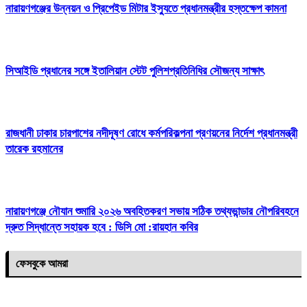
নারায়ণগঞ্জের উন্নয়ন ও প্রিপেইড মিটার ইস্যুতে প্রধানমন্ত্রীর হস্তক্ষেপ কামনা
সিআইডি প্রধানের সঙ্গে ইতালিয়ান স্টেট পুলিশপ্রতিনিধির সৌজন্য সাক্ষাৎ
রাজধানী ঢাকার চারপাশের নদীদূষণ রোধে কর্মপরিকল্পনা প্রণয়নের নির্দেশ প্রধানমন্ত্রী
তারেক রহমানের
নারায়ণগঞ্জে নৌযান শুমারি ২০২৬ অবহিতকরণ সভায় সঠিক তথ্যভান্ডার নৌপরিবহনে
দ্রুত সিদ্ধান্তে সহায়ক হবে : ডিসি মো :রায়হান কবির
ফেসবুকে আমরা