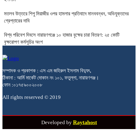
মতলব উত্তরে শিপু মিয়াজীর ওপর হামলার প্রতিবাদে মানববন্ধন, অভিযুক্তদের
গ্রেপ্তারের দাবি
বিশ্ব পরিবেশ দিবসে নারায়ণগঞ্জে ১০ হাজার বৃক্ষের চারা বিতরণ: ২৫ কোটি
বৃক্ষরোপণ কর্মসূচির অংশ
সম্পাদক ও প্রকাশক : এস এম জহিরুল ইসলাম বিদ্যুৎ,
ঠিকানা : আর্মি মার্কেট দোকান নং ১০১, ফতুল্লা, নারায়ণগঞ্জ।
ফোন :০১৭৫৯০০২০০৮
All rights reserved © 2019
Raytahost
Developed by