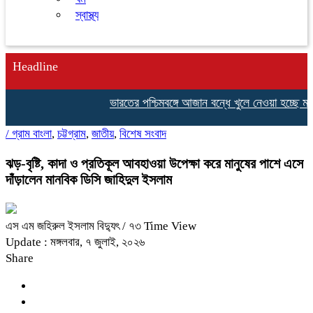
স্বাস্থ্য
Headline
ভারতের পশ্চিমবঙ্গে আজান বন্ধে খুলে নেওয়া হচ্ছে মসজিদ
/
গ্রাম বাংলা
,
চট্টগ্রাম
,
জাতীয়
,
বিশেষ সংবাদ
ঝড়-বৃষ্টি, কাদা ও প্রতিকূল আবহাওয়া উপেক্ষা করে মানুষের পাশে এসে
দাঁড়ালেন মানবিক ডিসি জাহিদুল ইসলাম
এস এম জহিরুল ইসলাম বিদ্যুৎ
/ ৭৩ Time View
Update : মঙ্গলবার, ৭ জুলাই, ২০২৬
Share