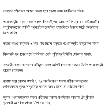
ভারতের পশ্চিমবঙ্গে আজান বন্ধে খুলে নেওয়া হচ্ছে মসজিদের মাইক
প্রধানমন্ত্রীর সফর সফল করতে বাঁশখালী,শাহ আমানত বিমানবন্দর ও হাটহাজারীর
অনুষ্ঠানস্থলের প্রতিটি প্রস্তুতি সরেজমিনে তদারকিতে দিনরাত মাঠে চট্টগ্রামের
ডিসি জাহিদ
নারায়ণগঞ্জের উন্নয়ন ও প্রিপেইড মিটার ইস্যুতে প্রধানমন্ত্রীর হস্তক্ষেপ কামনা
সিআইডি প্রধানের সঙ্গে ইতালিয়ান স্টেট পুলিশপ্রতিনিধির সৌজন্য সাক্ষাৎ
রাজধানী ঢাকার চারপাশের নদীদূষণ রোধে কর্মপরিকল্পনা প্রণয়নের নির্দেশ প্রধানমন্ত্রী
তারেক রহমানের
নারায়ণগঞ্জে নৌযান শুমারি ২০২৬ অবহিতকরণ সভায় সঠিক তথ্যভান্ডার
নৌপরিবহনে দ্রুত সিদ্ধান্তে সহায়ক হবে : ডিসি মো :রায়হান কবির
জুলাই গণঅভ্যুত্থানে সকল শহীদদের আত্মার মাগফিরাত কামনায় চৌধুরীবাড়ি
ব্যবসায়ী এসোসিয়েশনের মিলাদ ও দোয়া,