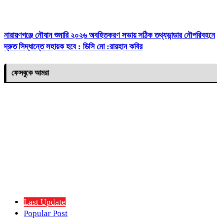
নারায়ণগঞ্জে নৌযান শুমারি ২০২৬ অবহিতকরণ সভায় সঠিক তথ্যভান্ডার নৌপরিবহনে
দ্রুত সিদ্ধান্তে সহায়ক হবে : ডিসি মো :রায়হান কবির
ফেসবুকে আমরা
Last Update
Popular Post