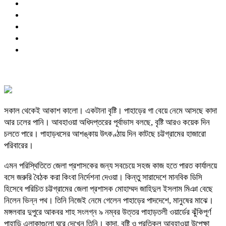
সকাল থেকেই আকাশ কালো। একটানা বৃষ্টি। পাহাড়ের গা বেয়ে নেমে আসছে কাদা
আর ঢলের পানি। আবহাওয়া অধিদপ্তরের পূর্বাভাস বলছে, বৃষ্টি আরও কয়েক দিন
চলতে পারে। পাহাড়ধসের আশঙ্কায় উৎকণ্ঠায় দিন কাটছে চট্টগ্রামের হাজারো
পরিবারের।
এমন পরিস্থিতিতে জেলা প্রশাসকের জন্য সবচেয়ে সহজ কাজ হতে পারত কার্যালয়ে
বসে জরুরি বৈঠক করা কিংবা নির্দেশনা দেওয়া। কিন্তু সারাদেশে মানবিক ডিসি
হিসেবে পরিচিত চট্টগ্রামের জেলা প্রশাসক মোহাম্মদ জাহিদুল ইসলাম মিঞা বেছে
নিলেন ভিন্ন পথ। তিনি নিজেই নেমে গেলেন পাহাড়ের পাদদেশে, মানুষের মাঝে।
মঙ্গলবার দুপুরে আকবর শাহ সংলগ্ন ৯ নম্বর উত্তর পাহাড়তলী ওয়ার্ডের ঝুঁকিপূর্ণ
পাহাড়ি এলাকাগুলো ঘুরে দেখেন তিনি। কাদা, বৃষ্টি ও প্রতিকূল আবহাওয়া উপেক্ষা