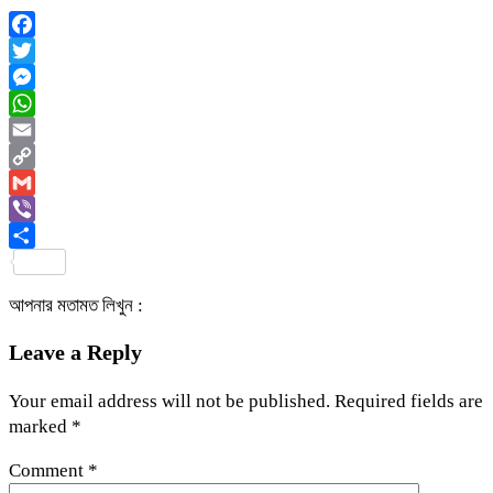
Facebook
Twitter
Messenger
WhatsApp
Email
Copy
Link
Gmail
Viber
Share
আপনার মতামত লিখুন :
Leave a Reply
Your email address will not be published.
Required fields are
marked
*
Comment
*