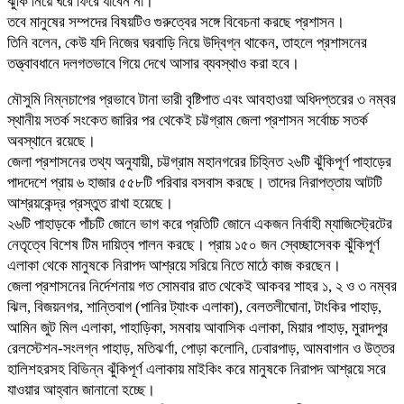
ঝুঁকি নিয়ে ঘরে ফিরে যাবেন না।”
তবে মানুষের সম্পদের বিষয়টিও গুরুত্বের সঙ্গে বিবেচনা করছে প্রশাসন।
তিনি বলেন, কেউ যদি নিজের ঘরবাড়ি নিয়ে উদ্বিগ্ন থাকেন, তাহলে প্রশাসনের
তত্ত্বাবধানে দলগতভাবে গিয়ে দেখে আসার ব্যবস্থাও করা হবে।
মৌসুমি নিম্নচাপের প্রভাবে টানা ভারী বৃষ্টিপাত এবং আবহাওয়া অধিদপ্তরের ৩ নম্বর
স্থানীয় সতর্ক সংকেত জারির পর থেকেই চট্টগ্রাম জেলা প্রশাসন সর্বোচ্চ সতর্ক
অবস্থানে রয়েছে।
জেলা প্রশাসনের তথ্য অনুযায়ী, চট্টগ্রাম মহানগরের চিহ্নিত ২৬টি ঝুঁকিপূর্ণ পাহাড়ের
পাদদেশে প্রায় ৬ হাজার ৫৫৮টি পরিবার বসবাস করছে। তাদের নিরাপত্তায় আটটি
আশ্রয়কেন্দ্র প্রস্তুত রাখা হয়েছে।
২৬টি পাহাড়কে পাঁচটি জোনে ভাগ করে প্রতিটি জোনে একজন নির্বাহী ম্যাজিস্ট্রেটের
নেতৃত্বে বিশেষ টিম দায়িত্ব পালন করছে। প্রায় ১৫০ জন স্বেচ্ছাসেবক ঝুঁকিপূর্ণ
এলাকা থেকে মানুষকে নিরাপদ আশ্রয়ে সরিয়ে নিতে মাঠে কাজ করছেন।
জেলা প্রশাসনের নির্দেশনায় গত সোমবার রাত থেকেই আকবর শাহর ১, ২ ও ৩ নম্বর
ঝিল, বিজয়নগর, শান্তিবাগ (পানির ট্যাংক এলাকা), বেলতলীঘোনা, টাংকির পাহাড়,
আমিন জুট মিল এলাকা, পাহাড়িকা, সমবায় আবাসিক এলাকা, মিয়ার পাহাড়, মুরাদপুর
রেলস্টেশন-সংলগ্ন পাহাড়, মতিঝর্ণা, পোড়া কলোনি, ঢেবারপাড়, আমবাগান ও উত্তর
হালিশহরসহ বিভিন্ন ঝুঁকিপূর্ণ এলাকায় মাইকিং করে মানুষকে নিরাপদ আশ্রয়ে সরে
যাওয়ার আহ্বান জানানো হচ্ছে।