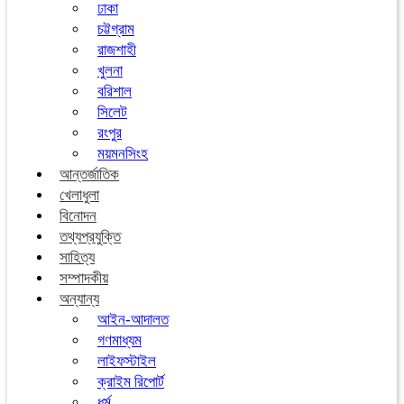
ঢাকা
চট্টগ্রাম
রাজশাহী
খুলনা
বরিশাল
সিলেট
রংপুর
ময়মনসিংহ
আন্তর্জাতিক
খেলাধুলা
বিনোদন
তথ্যপ্রযুক্তি
সাহিত্য
সম্পাদকীয়
অন্যান্য
আইন-আদালত
গণমাধ্যম
লাইফস্টাইল
ক্রাইম রিপোর্ট
ধর্ম