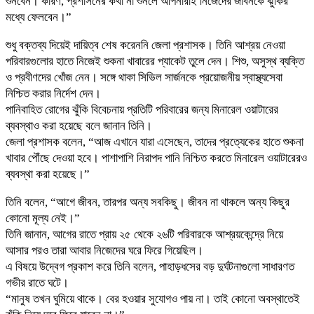
শুনবেন। কারণ, প্রশাসনের কথা না শুনলে আপনারাই নিজেদের জীবনকে ঝুঁকির
মধ্যে ফেলবেন।”
শুধু বক্তব্য দিয়েই দায়িত্ব শেষ করেননি জেলা প্রশাসক। তিনি আশ্রয় নেওয়া
পরিবারগুলোর হাতে নিজেই শুকনা খাবারের প্যাকেট তুলে দেন। শিশু, অসুস্থ ব্যক্তি
ও প্রবীণদের খোঁজ নেন। সঙ্গে থাকা সিভিল সার্জনকে প্রয়োজনীয় স্বাস্থ্যসেবা
নিশ্চিত করার নির্দেশ দেন।
পানিবাহিত রোগের ঝুঁকি বিবেচনায় প্রতিটি পরিবারের জন্য মিনারেল ওয়াটারের
ব্যবস্থাও করা হয়েছে বলে জানান তিনি।
জেলা প্রশাসক বলেন, “আজ এখানে যারা এসেছেন, তাদের প্রত্যেকের হাতে শুকনা
খাবার পৌঁছে দেওয়া হবে। পাশাপাশি নিরাপদ পানি নিশ্চিত করতে মিনারেল ওয়াটারেরও
ব্যবস্থা করা হয়েছে।”
তিনি বলেন, “আগে জীবন, তারপর অন্য সবকিছু। জীবন না থাকলে অন্য কিছুর
কোনো মূল্য নেই।”
তিনি জানান, আগের রাতে প্রায় ২৫ থেকে ২৬টি পরিবারকে আশ্রয়কেন্দ্রে নিয়ে
আসার পরও তারা আবার নিজেদের ঘরে ফিরে গিয়েছিল।
এ বিষয়ে উদ্বেগ প্রকাশ করে তিনি বলেন, পাহাড়ধসের বড় দুর্ঘটনাগুলো সাধারণত
গভীর রাতে ঘটে।
“মানুষ তখন ঘুমিয়ে থাকে। বের হওয়ার সুযোগও পায় না। তাই কোনো অবস্থাতেই