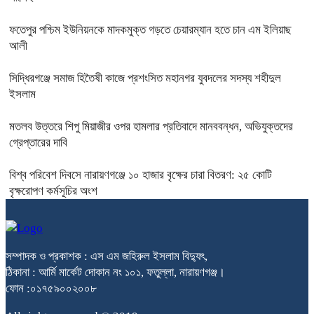
ফতেপুর পশ্চিম ইউনিয়নকে মাদকমুক্ত গড়তে চেয়ারম্যান হতে চান এম ইলিয়াছ
আলী
সিদ্ধিরগঞ্জে‌ সমাজ হিতৈষী কাজে প্রশংসিত মহানগর যুবদলের সদস্য শহীদুল
ইসলাম
মতলব উত্তরে শিপু মিয়াজীর ওপর হামলার প্রতিবাদে মানববন্ধন, অভিযুক্তদের
গ্রেপ্তারের দাবি
বিশ্ব পরিবেশ দিবসে নারায়ণগঞ্জে ১০ হাজার বৃক্ষের চারা বিতরণ: ২৫ কোটি
বৃক্ষরোপণ কর্মসূচির অংশ
সম্পাদক ও প্রকাশক : এস এম জহিরুল ইসলাম বিদ্যুৎ,
ঠিকানা : আর্মি মার্কেট দোকান নং ১০১, ফতুল্লা, নারায়ণগঞ্জ।
ফোন :০১৭৫৯০০২০০৮