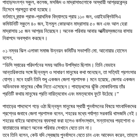
পাহাড়সংলগ্ন স্কুল, কলেজ, মসজিদ ও মাদ্রাসাগুলোকে অস্থায়ী আশ্রয়কেন্দ্র
হিসেবে প্রস্তুত রাখা হয়েছে।
বর্তমানে ব্র্যাক প্রাক-প্রাথমিক বিদ্যালয়ে প্রায় ১১০ জন, ওয়াইডব্লিউসিএ
কমিউনিটি স্কুলে ৪০ জন, ইলমুল কোরআন মাদ্রাসায় ৫০ জন এবং আল হেরা
মাদ্রাসায় ১৫ জন আশ্রয় নিয়েছেন। অনেক পরিবার আবার আত্মীয়স্বজনের বাসায়
নিরাপদে অবস্থান করছেন।
০১ নম্বর ঝিল এলাকা সমাজ উন্নয়ন কমিটির সভাপতি মো. আনোয়ার হোসেন
বলেন,
“ডিসি স্যারের পরিদর্শনের সময় আমিও উপস্থিত ছিলাম। তিনি যেভাবে
আন্তরিকতার সঙ্গে ছিন্নমূল ও সাধারণ মানুষের কথা শুনেছেন, তা সত্যিই প্রশংসার
যোগ্য। মনে হয়নি তিনি শুধু একজন জেলা প্রশাসক। মনে হয়েছে, জেলার একজন
অভিভাবক মানুষের খোঁজ নিতে এসেছেন। পাহাড়ধসের ঝুঁকি মোকাবিলায় তাঁর
প্রতিটি কথায় মানুষের প্রতি দায়িত্ববোধ এবং মমত্ববোধ ফুটে উঠেছে।”
পাহাড়ের পাদদেশে গড়ে ওঠা ছিন্নমূল মানুষের স্থায়ী পুনর্বাসনের বিষয়ে সাংবাদিকদের
প্রশ্নের জবাবে জেলা প্রশাসক বলেন, শহরের মধ্যে পর্যাপ্ত সরকারি খাসজমি নেই।
শহরের বাইরে আবাসনের ব্যবস্থা করা হলেও কর্মসংস্থান, সন্তানদের পড়াশোনা ও
যাতায়াতের কারণে অনেক পরিবার সেখানে যেতে চান না।
তবে তিনি বলেন, কেউ যদি স্বেচ্ছায় পুনর্বাসনে যেতে চান এবং আবেদন করেন, তাহলে