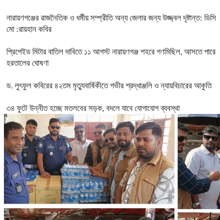
নারায়ণগঞ্জের রাজনৈতিক ও ধর্মীয় সম্প্রীতি অন্য জেলার জন্য উজ্জ্বল দৃষ্টান্ত: ডিসি
মো :রায়হান কবির
প্রিপেইড মিটার বাতিল দাবিতে ১১ আগস্ট নারায়ণগঞ্জ শহরে গণমিছিল, আসতে পারে
হরতালের ঘোষণা
ড. লুৎফুল কবিরের ৪২তম মৃত্যুবার্ষিকীতে গভীর শ্রদ্ধাঞ্জলি ও ন্যায়বিচারের আকুতি
৩৪ ফুটে উন্নীত হচ্ছে মতলবের সড়ক, বদলে যাবে যোগাযোগ ব্যবস্থা