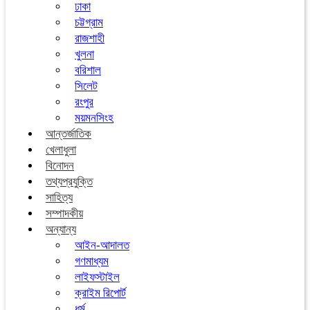
ঢাকা
চট্টগ্রাম
রাজশাহী
খুলনা
বরিশাল
সিলেট
রংপুর
ময়মনসিংহ
আন্তর্জাতিক
খেলাধুলা
বিনোদন
তথ্যপ্রযুক্তি
সাহিত্য
সম্পাদকীয়
অন্যান্য
আইন-আদালত
গণমাধ্যম
লাইফস্টাইল
ক্রাইম রিপোর্ট
ধর্ম