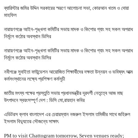
ব্যারিস্টার জমির উদ্দিন সরকারের স্মরণে আলোচনা সভা, কোরআন খতম ও দোয়া
মাহফিল
নারায়ণগঞ্জে আইন-শৃঙ্খলা কমিটির সভায় মাদক ও কিশোর গ্যাং সহ সকল অপরাধ
নির্মূলে কঠোর অবস্থান ডিসির
নারায়ণগঞ্জে আইন-শৃঙ্খলা কমিটির সভায় মাদক ও কিশোর গ্যাং সহ সকল অপরাধ
নির্মূলে কঠোর অবস্থান ডিসির
নবীগঞ্জে সুবাইতা ফাউন্ডেশন আয়োজিত শিক্ষার্থীদের দক্ষতা উন্নয়ন ও ভবিষ্যৎ আত্ম
কর্মসংস্থানের লক্ষ্যে প্রশিক্ষণ কর্মসূচী
জাতীয় মৎস্য পক্ষের প্রস্তুতি সভায় প্রধানমন্ত্রীর দূরদর্শী নেতৃত্বে আজ মাছ
উৎপাদনে স্বয়ংসম্পূর্ণ দেশ : ডিসি মো,রায়হান কবির
এডিটরস ক্লাব বাংলাদেশ এর চেয়ারম্যান নজরুল ইসলাম তমিজীর সাথে জহিরুল
ইসলাম বিদ্যুতের সৌজন্যে সাক্ষাৎ
PM to visit Chattogram tomorrow, Seven venues ready;