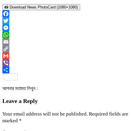
📸 Download News PhotoCard (1080×1080)
Facebook
Twitter
Messenger
WhatsApp
Email
Copy
Link
Gmail
Viber
Share
আপনার মতামত লিখুন :
Leave a Reply
Your email address will not be published.
Required fields are
marked
*