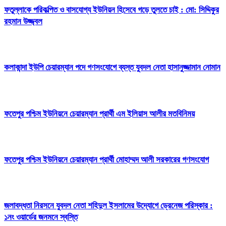
ফতুল্লাকে পরিকল্পিত ও বাসযোগ্য ইউনিয়ন হিসেবে গড়ে তুলতে চাই : মো: সিদ্দিকুর
রহমান উজ্জ্বল
কলাকান্দা ইউপি চেয়ারম্যান পদে গণসংযোগে ব্যস্ত যুবদল নেতা হাসানুজ্জামান নোমান
ফতেপুর পশ্চিম ইউনিয়নে চেয়ারম্যান প্রার্থী এম ইলিয়াস আলীর মতবিনিময়
ফতেপুর পশ্চিম ইউনিয়নে চেয়ারম্যান প্রার্থী মোহাম্মদ আলী সরকারের গণসংযোগ
জলাবদ্ধতা নিরসনে যুবদল নেতা শহিদুল ইসলামের উদ্যোগে ড্রেনেজ পরিস্কার :
১নং ওয়ার্ডের জনমনে স্বস্তি