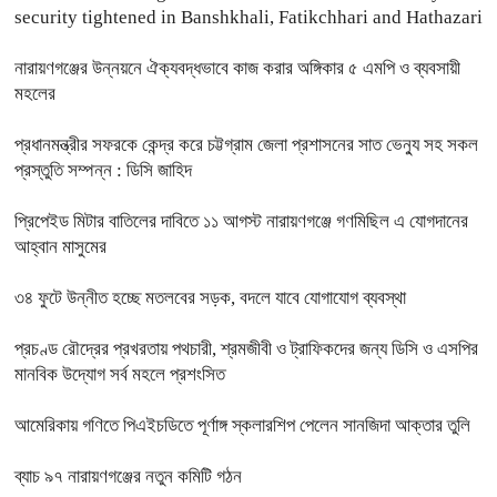
security tightened in Banshkhali, Fatikchhari and Hathazari
নারায়ণগঞ্জের উন্নয়নে ঐক্যবদ্ধভাবে কাজ করার অঙ্গিকার ৫ এমপি ও ব্যবসায়ী
মহলের
প্রধানমন্ত্রীর সফরকে কেন্দ্র করে চট্টগ্রাম জেলা প্রশাসনের সাত ভেন্যু সহ সকল
প্রস্তুতি সম্পন্ন : ডিসি জাহিদ
প্রিপেইড মিটার বাতিলের দাবিতে ১১ আগস্ট নারায়ণগঞ্জে গণমিছিল এ যোগদানের
আহ্বান মাসুমের
৩৪ ফুটে উন্নীত হচ্ছে মতলবের সড়ক, বদলে যাবে যোগাযোগ ব্যবস্থা
প্রচণ্ড রৌদ্রের প্রখরতায় পথচারী, শ্রমজীবী ও ট্রাফিকদের জন্য ডিসি ও এসপির
মানবিক উদ্যোগ সর্ব মহলে প্রশংসিত
আমেরিকায় গণিতে পিএইচডিতে পূর্ণাঙ্গ স্কলারশিপ পেলেন সানজিদা আক্তার তুলি
ব্যাচ ৯৭ নারায়ণগঞ্জের নতুন কমিটি গঠন