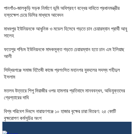
পানগাঁও-জালকুড়ি সড়ক নির্মাণে ভূমি অধিগ্রহণ বন্ধের দাবিতে প্রধানমন্ত্রীর
হস্তক্ষেপ চেয়ে ডিসির মাধ্যমে আবেদন
মাধবপুর ইউনিয়নকে আধুনিক ও মডেল হিসেবে গড়তে চান চেয়ারম্যান প্রার্থী আবু
সালেহ
ফতেপুর পশ্চিম ইউনিয়নকে মাদকমুক্ত গড়তে চেয়ারম্যান হতে চান এম ইলিয়াছ
আলী
সিদ্ধিরগঞ্জে‌ সমাজ হিতৈষী কাজে প্রশংসিত মহানগর যুবদলের সদস্য শহীদুল
ইসলাম
মতলব উত্তরে শিপু মিয়াজীর ওপর হামলার প্রতিবাদে মানববন্ধন, অভিযুক্তদের
গ্রেপ্তারের দাবি
বিশ্ব পরিবেশ দিবসে নারায়ণগঞ্জে ১০ হাজার বৃক্ষের চারা বিতরণ: ২৫ কোটি
বৃক্ষরোপণ কর্মসূচির অংশ