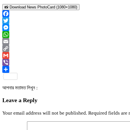
📸 Download News PhotoCard (1080×1080)
Facebook
Twitter
Messenger
WhatsApp
Email
Copy
Link
Gmail
Viber
Share
আপনার মতামত লিখুন :
Leave a Reply
Your email address will not be published.
Required fields are