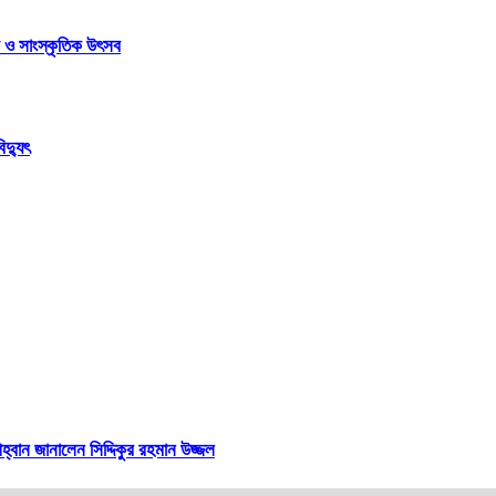
রণ ও সাংস্কৃতিক উৎসব
দ্যুৎ
হ্বান জানালেন সিদ্দিকুর রহমান উজ্জল