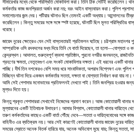
সীমারেখার মধ্যে থেকে পরিস্থিতি মোকাবিলা করা। তিনি ঠিক সেটিই করেছিলেন। থানা,
কর্মকর্তার কাজ জনপ্রিয়তা অর্জন করা নয়; বরং আইন বাস্তবায়ন করা। পুলিশ প্রশাস
সমালোচনার জন্ম দেয়। পটিয়ার ঘটনাও ছিল তেমনই একটি অধ্যায়। আন্দোলনের তীব্রতা,
করেছিলেন। কিন্তু সময়ের সঙ্গে সঙ্গে স্পষ্ট হয়েছে, ঘটনাটি ছিল মূলত পরিস্থিতির ব
ধরেছে।
জায়েদ নুরের ক্ষেত্রেও যেন সেই বাস্তবতারই প্রতিফলন ঘটেছে। চট্টগ্রাম মহানগর 
সাম্প্রতিক ওসি রদবদলের মধ্য দিয়ে তিনি যে বার্তা দিয়েছেন, তা হলো—যোগ্যতা ও ক
কেন্দ্রস্থল। আদালত, গুরুত্বপূর্ণ ব্যবসা প্রতিষ্ঠান, পুরনো নগরীর জনঘনত্ব, রাজনৈত
গ্রহণের ক্ষমতা, নেতৃত্বগুণ এবং সংকট মোকাবিলার দক্ষতা। এই ধরনের একটি থানার দা
পাচ্ছি। দীর্ঘ তিন দশকেরও বেশি সময় ধরে সাংবাদিকতা, অপরাধ বিশ্লেষণ এবং পুলি
বিচ্ছিন্ন ঘটনা দিয়ে একজন কর্মকর্তার সততা, দক্ষতা বা যোগ্যতা নির্ধারণ করা যায়
আমি সেই পেশাদার মনোভাবের প্রতিফলনই দেখতে পাই। তিনি জনপ্রিয় হওয়ার জন্য
মূল্যও দিতে হয়।
কিন্তু প্রকৃত পেশাদাররা সেখানেই নিজেদের প্রমাণ করেন। আজ কোতোয়ালী থানার দায়ি
মূল্যায়নের একটি ইতিবাচক উদাহরণ। আমার বিশ্বাস, কোতোয়ালী থানার দায়িত্বে থেকে 
তরুণ কর্মকর্তাদের কাছেও একটি বার্তা পৌঁছে দেবে—সততা ও দায়িত্ববোধের সঙ্গে কাজ
বাহিনীও এর ব্যতিক্রম নয়। আর সেই কারণেই কোতোয়ালী থানায় জায়েদ নুরের দায়িত্ব 
সময়ের স্রোতে অনেক বিতর্ক হারিয়ে যায়, অনেক অভিযোগ মুছে যায়; কিন্তু সততা, স