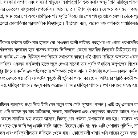
 সরকারি সম্পদ এবং সাধারণ মানুষের নিরাপত্তা নিশ্চিত করার জন্য তিনি দায়িত্ব পা
নের ভেতরের বাস্তবতা সম্পর্কে যারা জানেন, তারা উপলব্ধি করেন যে অনেক সময় একজন 
 জনমতের চাপ এবং সামগ্রিক পরিস্থিতি বিবেচনায় শেষ পর্যন্ত তাকে সেখান থেকে প্রত
াস্তবতা মোকাবিলার প্রশাসনিক সিদ্ধান্ত। ইতিহাস বলে, অনেক দক্ষ কর্মকর্তা সাময়িকভা
পুলিশের বর্তমান কমিশনার হাসান মো. শওকত আলী দায়িত্ব গ্রহণের পর থেকে প্রশাসনিক 
র্মদক্ষতার মূল্যায়ন হবে বাস্তব কাজের ভিত্তিতে, কোনো সাময়িক বিতর্কের ভিত্তিতে ন
িক কর্মকাণ্ড এবং বিভিন্ন স্পর্শকাতর স্থাপনার কারণে এই থানার দায়িত্ব অত্যন্ত গুরুত
য়িত্ব একজন কর্মকর্তার হাতে তুলে দেওয়া মানেই তার প্রতি ঊর্ধ্বতন কর্তৃপক্ষের বিশ
শ প্রশাসনের কর্মকাণ্ড পর্যবেক্ষণের অভিজ্ঞতা থেকে আমার উপলব্ধি হলো—একজন কর্ম
 না। বরং দেখতে হয় তিনি সংকটের মুহূর্তে কী ভূমিকা পালন করেছেন, আইনের প্রতি কতটা
 নয়, দায়িত্ব পালনের জন্য কাজ করেছেন। আর দায়িত্ব পালনের পথ সবসময় সহজ হয় 
ত্ব গ্রহণের মধ্য দিয়ে তিনি যেন নতুন করে সেই সুযোগ পেলেন। এটি শুধু একজন কর্মকর্
ওসি জায়েদ নুর তার অভিজ্ঞতা, সততা, সাহসিকতা এবং নেতৃত্বের মাধ্যমে আইন-শৃঙ্খল
 করলে সাময়িক ঝড় হয়তো আসবে, কিন্তু শেষ পর্যন্ত যোগ্যতারই জয় হয়। রাষ্ট্রের প্রতি
গ্রহণকে আমি শুধু একটি বদলি আদেশ হিসেবে দেখি না; বরং এটি পেশাদার পুলিশিং, দায়িত
াহস এবং দায়িত্বশীলতার ইতিহাস থেকে যায়। কোতোয়ালী থানায় ওসি জায়েদ নুরের নতু