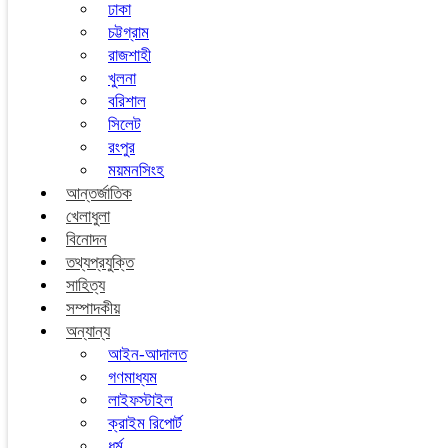
ঢাকা
চট্টগ্রাম
রাজশাহী
খুলনা
বরিশাল
সিলেট
রংপুর
ময়মনসিংহ
আন্তর্জাতিক
খেলাধুলা
বিনোদন
তথ্যপ্রযুক্তি
সাহিত্য
সম্পাদকীয়
অন্যান্য
আইন-আদালত
গণমাধ্যম
লাইফস্টাইল
ক্রাইম রিপোর্ট
ধর্ম