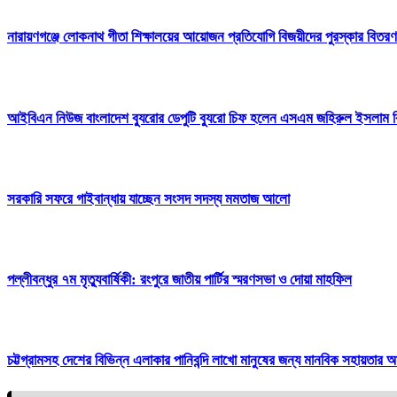
নারায়ণগঞ্জে লোকনাথ গীতা শিক্ষালয়ের আয়োজন প্রতিযোগি বিজয়ীদের পুরস্কার বিত
আইবিএন নিউজ বাংলাদেশ ব্যুরোর ডেপুটি ব্যুরো চিফ হলেন এসএম জহিরুল ইসলাম বি
সরকারি সফরে গাইবান্ধায় যাচ্ছেন সংসদ সদস্য মমতাজ আলো
পল্লীবন্ধুর ৭ম মৃত্যুবার্ষিকী: রংপুরে জাতীয় পার্টির স্মরণসভা ও দোয়া মাহফিল
চট্টগ্রামসহ দেশের বিভিন্ন এলাকার পানিবন্দি লাখো মানুষের জন্য মানবিক সহায়তার আ