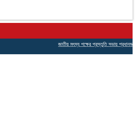
জাতীয় মৎস্য পক্ষের প্রস্তুতি সভায় প্রধানমন্ত্রীর দূ