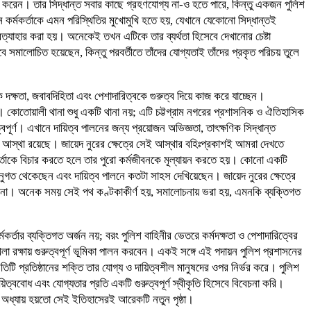
লন করেন। তার সিদ্ধান্ত সবার কাছে গ্রহণযোগ্য না-ও হতে পারে, কিন্তু একজন পুলিশ
কর্মকর্তাকে এমন পরিস্থিতির মুখোমুখি হতে হয়, যেখানে যেকোনো সিদ্ধান্তই
্যাহার করা হয়। অনেকেই তখন এটিকে তার ব্যর্থতা হিসেবে দেখানোর চেষ্টা
বে সমালোচিত হয়েছেন, কিন্তু পরবর্তীতে তাঁদের যোগ্যতাই তাঁদের প্রকৃত পরিচয় তুলে
দক্ষতা, জবাবদিহিতা এবং পেশাদারিত্বকে গুরুত্ব দিয়ে কাজ করে যাচ্ছেন।
য়। কোতোয়ালী থানা শুধু একটি থানা নয়; এটি চট্টগ্রাম নগরের প্রশাসনিক ও ঐতিহাসিক
্বপূর্ণ। এখানে দায়িত্ব পালনের জন্য প্রয়োজন অভিজ্ঞতা, তাৎক্ষণিক সিদ্ধান্ত
েষ আস্থা রয়েছে। জায়েদ নুরের ক্ষেত্রে সেই আস্থার বহিঃপ্রকাশই আমরা দেখতে
কর্তাকে বিচার করতে হলে তার পুরো কর্মজীবনকে মূল্যায়ন করতে হয়। কোনো একটি
 অনুগত থেকেছেন এবং দায়িত্ব পালনে কতটা সাহস দেখিয়েছেন। জায়েদ নুরের ক্ষেত্রে
না। অনেক সময় সেই পথ কণ্টকাকীর্ণ হয়, সমালোচনায় ভরা হয়, এমনকি ব্যক্তিগত
তার ব্যক্তিগত অর্জন নয়; বরং পুলিশ বাহিনীর ভেতরে কর্মদক্ষতা ও পেশাদারিত্বের
া রক্ষায় গুরুত্বপূর্ণ ভূমিকা পালন করবেন। একই সঙ্গে এই পদায়ন পুলিশ প্রশাসনের
টি প্রতিষ্ঠানের শক্তি তার যোগ্য ও দায়িত্বশীল মানুষদের ওপর নির্ভর করে। পুলিশ
্ববোধ এবং যোগ্যতার প্রতি একটি গুরুত্বপূর্ণ স্বীকৃতি হিসেবে বিবেচনা করি।
ন অধ্যায় হয়তো সেই ইতিহাসেরই আরেকটি নতুন পৃষ্ঠা।