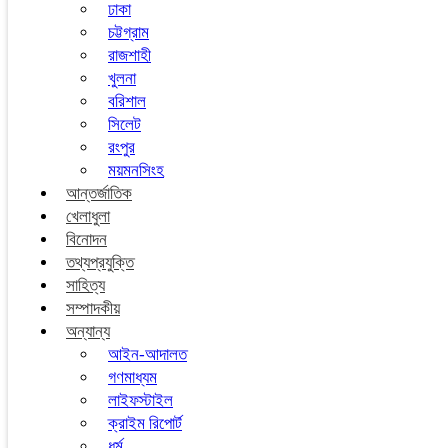
ঢাকা
চট্টগ্রাম
রাজশাহী
খুলনা
বরিশাল
সিলেট
রংপুর
ময়মনসিংহ
আন্তর্জাতিক
খেলাধুলা
বিনোদন
তথ্যপ্রযুক্তি
সাহিত্য
সম্পাদকীয়
অন্যান্য
আইন-আদালত
গণমাধ্যম
লাইফস্টাইল
ক্রাইম রিপোর্ট
ধর্ম