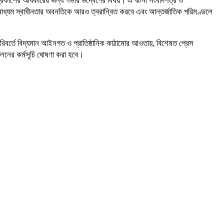
মতপ্রকাশের অধিকারের জন্য গভীর উদ্বেগের বিষয়। এ ঘটনা সংবাদপত্র ও
গণমাধ্যম স্বাধীনতার অবনতিকে আরও ত্বরান্বিত করবে এবং আন্তর্জাতিক পরিমণ্ডলে
ের পরিবর্তে বিদ্যমান আইনগত ও প্রাতিষ্ঠানিক কাঠামোর আওতায়, বিশেষত প্রেস
দোলনের কর্মসূচি ঘোষণা করা হবে।