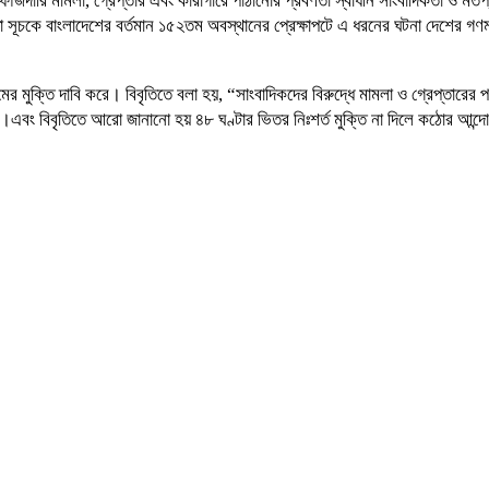
 ফৌজদারি মামলা, গ্রেপ্তার এবং কারাগারে পাঠানোর প্রবণতা স্বাধীন সাংবাদিকতা ও 
নতা সূচকে বাংলাদেশের বর্তমান ১৫২তম অবস্থানের প্রেক্ষাপটে এ ধরনের ঘটনা দেশের 
সলামের মুক্তি দাবি করে। বিবৃতিতে বলা হয়, “সাংবাদিকদের বিরুদ্ধে মামলা ও গ্রেপ্তার
চ্ছে।এবং বিবৃতিতে আরো জানানো হয় ৪৮ ঘণ্টার ভিতর নিঃশর্ত মুক্তি না দিলে কঠোর আন্