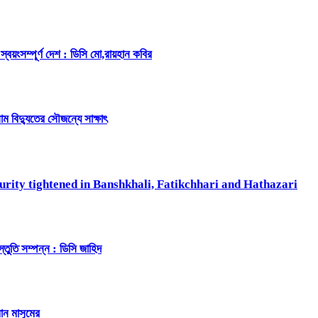
 স্বয়ংসম্পূর্ণ দেশ : ডিসি মো,রায়হান কবির
 বিদ্যুতের সৌজন্যে সাক্ষাৎ
rity tightened in Banshkhali, Fatikchhari and Hathazari
্তুতি সম্পন্ন : ডিসি জাহিদ
ান মাসুমের