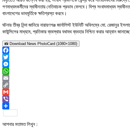
বিবৃতিতে আরও উল্লেখ করা হয়, সংবাদ প্রকাশকে কেন্দ্র করে সাংবাদিকদের বিরুদ্ধে
গণমাধ্যমকর্মীদের স্বাধীনতায় নেতিবাচক প্রভাব ফেলবে। বিশ্ব সংবাদমাধ্যম স্বাধী
বাংলাদেশের ভাবমূর্তিকে ক্ষতিগ্রস্ত করবে।
ঘটনার তীব্র নিন্দা জানিয়ে নারায়ণগঞ্জ জার্নালিস্ট ইউনিটি অবিলম্বে মো. রেজানুর ই
কাউন্সিলের মাধ্যমে, প্রতিকার ব্যবস্থার যথাযথ ব্যবহার নিশ্চিত করার আহ্বান জানা
📸 Download News PhotoCard (1080×1080)
Facebook
Twitter
Messenger
WhatsApp
Email
Copy
Link
Gmail
Viber
Share
আপনার মতামত লিখুন :