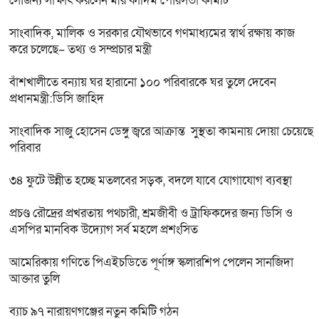
সৌজন্য সাক্ষাৎ করলেন মীর কাদিম পৌরসভা কমিটি
সাংবাদিক, মালিক ও সরকার যৌথভাবে গণমাধ্যমের স্বার্থ রক্ষায় কাজ
করে চলেছে– তথ্য ও সম্প্রচার মন্ত্রী
বাঁশখালীতে বন্যায় ঘর হারানো ১০০ পরিবারকে ঘর তুলে দেবেন
প্রধানমন্ত্রী:ডিসি জাহিদ
সাংবাদিক সাজু হোসেন ডেঙ্গু জ্বরে আক্রান্ত সুস্থতা কামনায় দোয়া চেয়েছে
পরিবার
৩৪ ফুটে উন্নীত হচ্ছে মতলবের সড়ক, বদলে যাবে যোগাযোগ ব্যবস্থা
প্রচণ্ড রৌদ্রের প্রখরতায় পথচারী, শ্রমজীবী ও ট্রাফিকদের জন্য ডিসি ও
এসপির মানবিক উদ্যোগ সর্ব মহলে প্রশংসিত
আমেরিকায় গণিতে পিএইচডিতে পূর্ণাঙ্গ স্কলারশিপ পেলেন সানজিদা
আক্তার তুলি
ব্যাচ ৯৭ নারায়ণগঞ্জের নতুন কমিটি গঠন