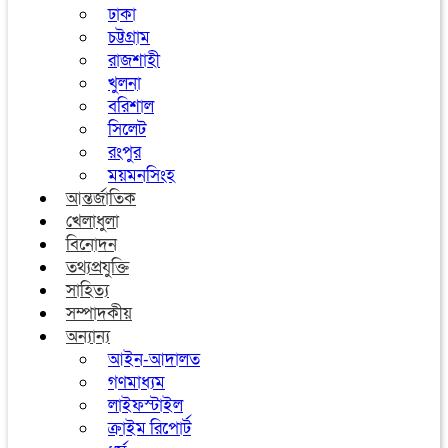
ঢাকা
চট্টগ্রাম
রাজশাহী
খুলনা
বরিশাল
সিলেট
রংপুর
ময়মনসিংহ
আন্তর্জাতিক
খেলাধুলা
বিনোদন
তথ্যপ্রযুক্তি
সাহিত্য
সম্পাদকীয়
অন্যান্য
আইন-আদালত
গণমাধ্যম
লাইফস্টাইল
ক্রাইম রিপোর্ট