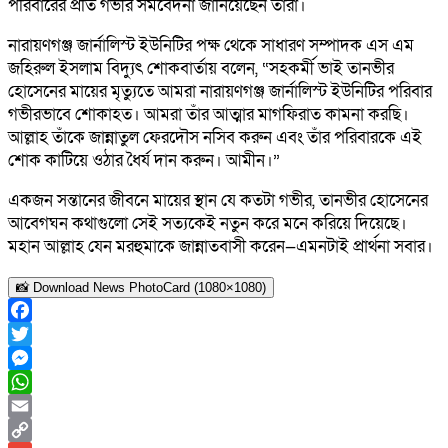
পরিবারের প্রতি গভীর সমবেদনা জানিয়েছেন তারা।
নারায়ণগঞ্জ জার্নালিস্ট ইউনিটির পক্ষ থেকে সাধারণ সম্পাদক এস এম
জহিরুল ইসলাম বিদ্যুৎ শোকবার্তায় বলেন, “সহকর্মী ভাই তানভীর
হোসেনের মায়ের মৃত্যুতে আমরা নারায়ণগঞ্জ জার্নালিস্ট ইউনিটির পরিবার
গভীরভাবে শোকাহত। আমরা তাঁর আত্মার মাগফিরাত কামনা করছি।
আল্লাহ তাঁকে জান্নাতুল ফেরদৌস নসিব করুন এবং তাঁর পরিবারকে এই
শোক কাটিয়ে ওঠার ধৈর্য দান করুন। আমীন।”
একজন সন্তানের জীবনে মায়ের স্থান যে কতটা গভীর, তানভীর হোসেনের
আবেগঘন কথাগুলো সেই সত্যকেই নতুন করে মনে করিয়ে দিয়েছে।
মহান আল্লাহ যেন মরহুমাকে জান্নাতবাসী করেন—এমনটাই প্রার্থনা সবার।
📸 Download News PhotoCard (1080×1080)
Facebook
Twitter
Messenger
WhatsApp
Email