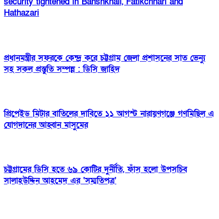
security tightened in Banshkhali, Fatikchhari and
Hathazari
প্রধানমন্ত্রীর সফরকে কেন্দ্র করে চট্টগ্রাম জেলা প্রশাসনের সাত ভেন্যু
সহ সকল প্রস্তুতি সম্পন্ন : ডিসি জাহিদ
প্রিপেইড মিটার বাতিলের দাবিতে ১১ আগস্ট নারায়ণগঞ্জে গণমিছিল এ
যোগদানের আহ্বান মাসুমের
চট্টগ্রামের ডিসি হতে ৬৯ কোটির দুর্নীতি, ফাঁস হলো উপসচিব
সালাহউদ্দিন আহমেদ এর ‘সম্মতিপত্র’