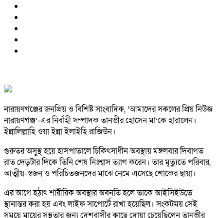
নারায়ণগঞ্জের জনপ্রিয় ও বিশিষ্ট সাংবাদিক, ‘আমাদের সকলের প্রিয় নিউজ
নারায়ণগঞ্জ’-এর নির্বাহী সম্পাদক তানভীর হোসেন মা’কে হারালেন।
ইন্নালিল্লাহি ওয়া ইন্না ইলাইহি রাজিউন।
গুরুতর অসুস্থ হয়ে হাসপাতালে চিকিৎসাধীন অবস্থায় মঙ্গলবার দিবাগত
রাত দেড়টার দিকে তিনি শেষ নিঃশ্বাস ত্যাগ করেন। তার মৃত্যুতে পরিবার,
আত্মীয়-স্বজন ও পরিচিতজনদের মাঝে নেমে এসেছে শোকের ছায়া।
এর আগে হঠাৎ শারীরিক অবস্থার অবনতি হলে তাকে আইসিইউতে
স্থানান্তর করা হয় এবং লাইফ সাপোর্টে রাখা হয়েছিল। সংকটময় সেই
সময়ে মায়ের সুস্থতার জন্য দেশবাসীর কাছে দোয়া চেয়েছিলেন তানভীর