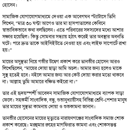
হোসেন।
সামাজিক যোগাযোগমাধ্যমে দেওয়া এক আবেগঘন স্ট্যাটাসে তিনি
লিখেন, “মাত্র ৩০ ঘণ্টা আগেও তার মা হাসপাতালের কেবিনে
স্বাভাবিকভাবে কথা বলছিলেন। এতে পরিবারের সদস্যদের মধ্যে আশার
সঞ্চার হয়েছিল। কিন্তু সোমবার সন্ধ্যায় হঠাৎ করেই তার অবস্থার অবনতি
ঘটে। পরে দ্রুত তাকে আইসিইউতে নেওয়া হয় এবং লাইফ সাপোর্টে রাখা
হয়।”
মায়ের অসুস্থতা নিয়ে গভীর উদ্বেগ প্রকাশ করে তানভীর হোসেন আরও
লিখেছিলেন, “মায়ের দোয়া ছাড়া আমি অচল। আমার জন্য হলেও মাকে
সুস্থ হতেই হবে। নইলে আমার জন্য আর কেউ দোয়া করার মতো থাকবে
না। আল্লাহ তুমি আমারে বঞ্চিত কইরো না।”
তার এই হৃদয়স্পর্শী আবেদন সামাজিক যোগাযোগমাধ্যমে ব্যাপক সাড়া
ফেলে। সহকর্মী সাংবাদিক, বন্ধু, শুভানুধ্যায়ীসহ বিভিন্ন শ্রেণি-পেশার মানুষ
তার মায়ের সুস্থতা কামনায় দোয়া ও শুভকামনা জানান।
তানভীর হোসেনের মায়ের মৃত্যুতে নারায়ণগঞ্জের সাংবাদিক সমাজ শোক
প্রকাশ করেছে। মরহুমার রুহের মাগফিরাত কামনা এবং শোকসন্তপ্ত