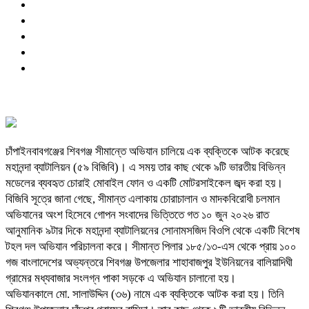
চাঁপাইনবাবগঞ্জের শিবগঞ্জ সীমান্তে অভিযান চালিয়ে এক ব্যক্তিকে আটক করেছে
মহানন্দা ব্যাটালিয়ন (৫৯ বিজিবি)। এ সময় তার কাছ থেকে ৯টি ভারতীয় বিভিন্ন
মডেলের ব্যবহৃত চোরাই মোবাইল ফোন ও একটি মোটরসাইকেল জব্দ করা হয়।
বিজিবি সূত্রে জানা গেছে, সীমান্ত এলাকায় চোরাচালান ও মাদকবিরোধী চলমান
অভিযানের অংশ হিসেবে গোপন সংবাদের ভিত্তিতে গত ১০ জুন ২০২৬ রাত
আনুমানিক ৯টার দিকে মহানন্দা ব্যাটালিয়নের সোনামসজিদ বিওপি থেকে একটি বিশেষ
টহল দল অভিযান পরিচালনা করে। সীমান্ত পিলার ১৮৫/১৩-এস থেকে প্রায় ১০০
গজ বাংলাদেশের অভ্যন্তরে শিবগঞ্জ উপজেলার শাহাবাজপুর ইউনিয়নের বালিয়াদিঘী
গ্রামের মধ্যবাজার সংলগ্ন পাকা সড়কে এ অভিযান চালানো হয়।
অভিযানকালে মো. সালাউদ্দিন (৩৬) নামে এক ব্যক্তিকে আটক করা হয়। তিনি