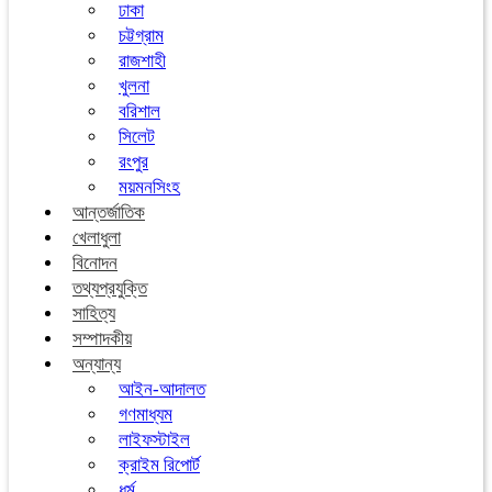
ঢাকা
চট্টগ্রাম
রাজশাহী
খুলনা
বরিশাল
সিলেট
রংপুর
ময়মনসিংহ
আন্তর্জাতিক
খেলাধুলা
বিনোদন
তথ্যপ্রযুক্তি
সাহিত্য
সম্পাদকীয়
অন্যান্য
আইন-আদালত
গণমাধ্যম
লাইফস্টাইল
ক্রাইম রিপোর্ট
ধর্ম