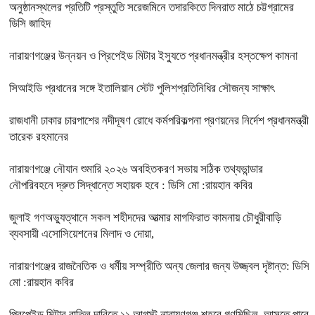
অনুষ্ঠানস্থলের প্রতিটি প্রস্তুতি সরেজমিনে তদারকিতে দিনরাত মাঠে চট্টগ্রামের
ডিসি জাহিদ
নারায়ণগঞ্জের উন্নয়ন ও প্রিপেইড মিটার ইস্যুতে প্রধানমন্ত্রীর হস্তক্ষেপ কামনা
সিআইডি প্রধানের সঙ্গে ইতালিয়ান স্টেট পুলিশপ্রতিনিধির সৌজন্য সাক্ষাৎ
রাজধানী ঢাকার চারপাশের নদীদূষণ রোধে কর্মপরিকল্পনা প্রণয়নের নির্দেশ প্রধানমন্ত্রী
তারেক রহমানের
নারায়ণগঞ্জে নৌযান শুমারি ২০২৬ অবহিতকরণ সভায় সঠিক তথ্যভান্ডার
নৌপরিবহনে দ্রুত সিদ্ধান্তে সহায়ক হবে : ডিসি মো :রায়হান কবির
জুলাই গণঅভ্যুত্থানে সকল শহীদদের আত্মার মাগফিরাত কামনায় চৌধুরীবাড়ি
ব্যবসায়ী এসোসিয়েশনের মিলাদ ও দোয়া,
নারায়ণগঞ্জের রাজনৈতিক ও ধর্মীয় সম্প্রীতি অন্য জেলার জন্য উজ্জ্বল দৃষ্টান্ত: ডিসি
মো :রায়হান কবির
প্রিপেইড মিটার বাতিল দাবিতে ১১ আগস্ট নারায়ণগঞ্জ শহরে গণমিছিল, আসতে পারে