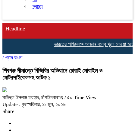
স্বাস্থ্য
Headline
ভারতের পশ্চিমবঙ্গে আজান বন্ধে খুলে নেওয়া হচ্ছে
/
গ্রাম বাংলা
শিবগঞ্জ সীমান্তে বিজিবির অভিযানে চোরাই মোবাইল ও
মোটরসাইকেলসহ আটক ১
মাহিদুল ইসলাম ফরহাদ, চাঁপাইনবাবগঞ্জ
/ ৫০ Time View
Update : বৃহস্পতিবার, ১১ জুন, ২০২৬
Share