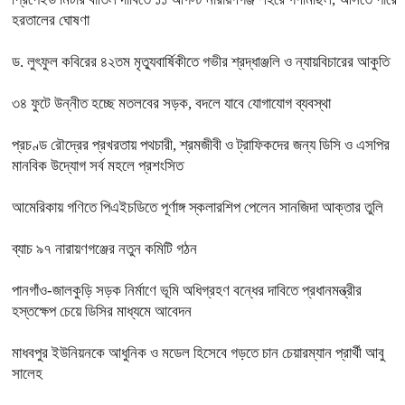
হরতালের ঘোষণা
ড. লুৎফুল কবিরের ৪২তম মৃত্যুবার্ষিকীতে গভীর শ্রদ্ধাঞ্জলি ও ন্যায়বিচারের আকুতি
৩৪ ফুটে উন্নীত হচ্ছে মতলবের সড়ক, বদলে যাবে যোগাযোগ ব্যবস্থা
প্রচণ্ড রৌদ্রের প্রখরতায় পথচারী, শ্রমজীবী ও ট্রাফিকদের জন্য ডিসি ও এসপির
মানবিক উদ্যোগ সর্ব মহলে প্রশংসিত
আমেরিকায় গণিতে পিএইচডিতে পূর্ণাঙ্গ স্কলারশিপ পেলেন সানজিদা আক্তার তুলি
ব্যাচ ৯৭ নারায়ণগঞ্জের নতুন কমিটি গঠন
পানগাঁও-জালকুড়ি সড়ক নির্মাণে ভূমি অধিগ্রহণ বন্ধের দাবিতে প্রধানমন্ত্রীর
হস্তক্ষেপ চেয়ে ডিসির মাধ্যমে আবেদন
মাধবপুর ইউনিয়নকে আধুনিক ও মডেল হিসেবে গড়তে চান চেয়ারম্যান প্রার্থী আবু
সালেহ