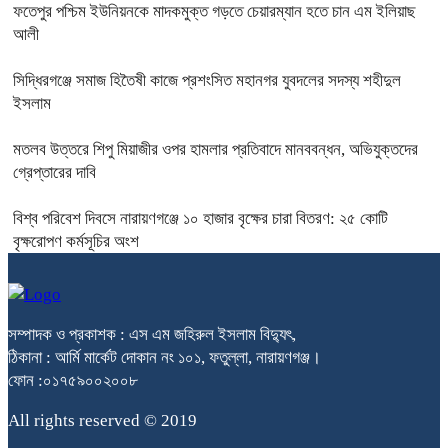
ফতেপুর পশ্চিম ইউনিয়নকে মাদকমুক্ত গড়তে চেয়ারম্যান হতে চান এম ইলিয়াছ
আলী
সিদ্ধিরগঞ্জে‌ সমাজ হিতৈষী কাজে প্রশংসিত মহানগর যুবদলের সদস্য শহীদুল
ইসলাম
মতলব উত্তরে শিপু মিয়াজীর ওপর হামলার প্রতিবাদে মানববন্ধন, অভিযুক্তদের
গ্রেপ্তারের দাবি
বিশ্ব পরিবেশ দিবসে নারায়ণগঞ্জে ১০ হাজার বৃক্ষের চারা বিতরণ: ২৫ কোটি
বৃক্ষরোপণ কর্মসূচির অংশ
সম্পাদক ও প্রকাশক : এস এম জহিরুল ইসলাম বিদ্যুৎ,
ঠিকানা : আর্মি মার্কেট দোকান নং ১০১, ফতুল্লা, নারায়ণগঞ্জ।
ফোন :০১৭৫৯০০২০০৮
All rights reserved © 2019