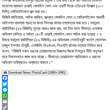
শিবগঞ্জ উপজেলার চাঁদপুর গ্রামের বাসিন্দা। তার কাছ থেকে ৯টি ভারতীয় বিভিন্ন
মডেলের ব্যবহৃত চোরাই মোবাইল ফোন এবং একটি হিরো এইচএফ ডিলাক্স (১০০
সিসি) মোটরসাইকেল জব্দ করা হয়।
বিজিবি জানিয়েছে, আটক ব্যক্তি, জব্দকৃত মোবাইল ফোন ও মোটরসাইকেল পরবর্তী
আইনগত ব্যবস্থা গ্রহণের জন্য শিবগঞ্জ থানায় হস্তান্তর করা হবে। মহানন্দা
ব্যাটালিয়ন (৫৯ বিজিবি) সূত্রে আরও জানা যায়, গত তিন মাসে সীমান্ত এলাকায়
অভিযান চালিয়ে এ পর্যন্ত ১৪০টি চোরাই মোবাইল ফোন আটক করা হয়েছে। এ
বিষয়ে মহানন্দা ব্যাটালিয়ন (৫৯ বিজিবি)-এর অধিনায়ক লেফটেন্যান্ট কর্নেল মোহাম্মদ
তাজুল ইসলাম চৌধুরী, এসজিপি, বিএফএম, পিএসসি ঘটনার সত্যতা নিশ্চিত করে
বলেন, “বিজিবি সকল ধরনের চোরাচালানের বিরুদ্ধে জিরো টলারেন্স নীতি অনুসরণ
করে নিরলসভাবে কাজ করে যাচ্ছে। সীমান্তে চোরাচালান প্রতিরোধে এ ধরনের
অভিযান ভবিষ্যতেও অব্যাহত থাকবে।”
📸 Download News PhotoCard (1080×1080)
Facebook
Twitter
Messenger
WhatsApp
Email