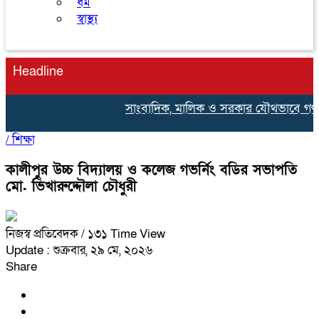
ধর্ম
স্বাস্থ্য
Headline
সাংবাদিক, মালিক ও সরকার যৌথভাবে গণমাধ্যমের
/
শিক্ষা
কালীপুর উচ্চ বিদ্যালয় ও কলেজ গভর্নিং বডির সভাপতি
মো. ভিখারুদ্দৌলা চৌধুরী
নিজস্ব প্রতিবেদক
/ ১৩১ Time View
Update : শুক্রবার, ২৯ মে, ২০২৬
Share