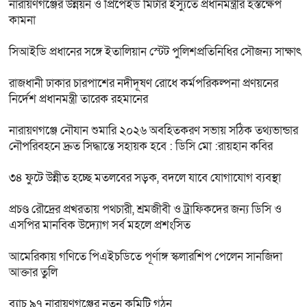
নারায়ণগঞ্জের উন্নয়ন ও প্রিপেইড মিটার ইস্যুতে প্রধানমন্ত্রীর হস্তক্ষেপ
কামনা
সিআইডি প্রধানের সঙ্গে ইতালিয়ান স্টেট পুলিশপ্রতিনিধির সৌজন্য সাক্ষাৎ
রাজধানী ঢাকার চারপাশের নদীদূষণ রোধে কর্মপরিকল্পনা প্রণয়নের
নির্দেশ প্রধানমন্ত্রী তারেক রহমানের
নারায়ণগঞ্জে নৌযান শুমারি ২০২৬ অবহিতকরণ সভায় সঠিক তথ্যভান্ডার
নৌপরিবহনে দ্রুত সিদ্ধান্তে সহায়ক হবে : ডিসি মো :রায়হান কবির
৩৪ ফুটে উন্নীত হচ্ছে মতলবের সড়ক, বদলে যাবে যোগাযোগ ব্যবস্থা
প্রচণ্ড রৌদ্রের প্রখরতায় পথচারী, শ্রমজীবী ও ট্রাফিকদের জন্য ডিসি ও
এসপির মানবিক উদ্যোগ সর্ব মহলে প্রশংসিত
আমেরিকায় গণিতে পিএইচডিতে পূর্ণাঙ্গ স্কলারশিপ পেলেন সানজিদা
আক্তার তুলি
ব্যাচ ৯৭ নারায়ণগঞ্জের নতুন কমিটি গঠন