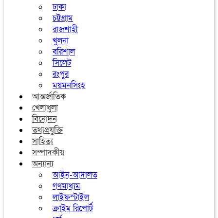
ঢাকা
চট্টগ্রাম
রাজশাহী
খুলনা
বরিশাল
সিলেট
রংপুর
ময়মনসিংহ
আন্তর্জাতিক
খেলাধুলা
বিনোদন
তথ্যপ্রযুক্তি
সাহিত্য
সম্পাদকীয়
অন্যান্য
আইন-আদালত
গণমাধ্যম
লাইফস্টাইল
ক্রাইম রিপোর্ট