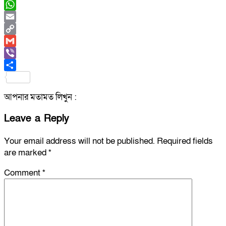
Messenger
WhatsApp
Email
Copy
Link
Gmail
Viber
Share
আপনার মতামত লিখুন :
Leave a Reply
Your email address will not be published.
Required fields
are marked
*
Comment
*