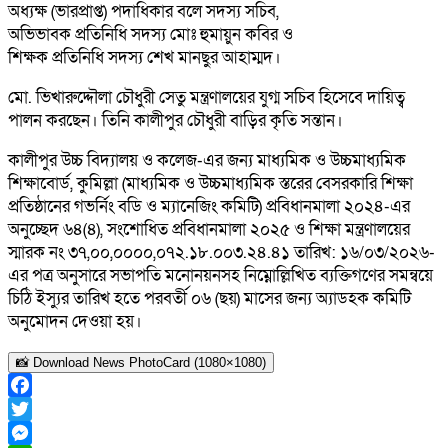
অধ্যক্ষ (ভারপ্রাপ্ত) পদাধিকার বলে সদস্য সচিব,
অভিভাবক প্রতিনিধি সদস্য মোঃ হুমায়ুন কবির ও
শিক্ষক প্রতিনিধি সদস্য শেখ মানছুর আহাম্মদ।
মো. ভিখারুদ্দৌলা চৌধুরী সেতু মন্ত্রণালয়ের যুগ্ম সচিব হিসেবে দায়িত্ব
পালন করছেন। তিনি কালীপুর চৌধুরী বাড়ির কৃতি সন্তান।
কালীপুর উচ্চ বিদ্যালয় ও কলেজ-এর জন্য মাধ্যমিক ও উচ্চমাধ্যমিক
শিক্ষাবোর্ড, কুমিল্লা (মাধ্যমিক ও উচ্চমাধ্যমিক স্তরের বেসরকারি শিক্ষা
প্রতিষ্ঠানের গভর্নিং বডি ও ম্যানেজিং কমিটি) প্রবিধানমালা ২০২৪-এর
অনুচ্ছেদ ৬৪(৪), সংশোধিত প্রবিধানমালা ২০২৫ ও শিক্ষা মন্ত্রণালয়ের
স্মারক নং ৩৭,০০,০০০০,০৭২.১৮.০০৩.২৪.৪১ তারিখ: ১৬/০৩/২০২৬-
এর পত্র অনুসারে সভাপতি মনোনয়নসহ নিম্নোল্লিখিত ব্যক্তিগণের সমন্বয়ে
চিঠি ইস্যুর তারিখ হতে পরবর্তী ০৬ (ছয়) মাসের জন্য অ্যাডহক কমিটি
অনুমোদন দেওয়া হয়।
📸 Download News PhotoCard (1080×1080)
Facebook
Twitter