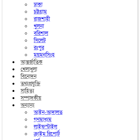
ঢাকা
চট্টগ্রাম
রাজশাহী
খুলনা
বরিশাল
সিলেট
রংপুর
ময়মনসিংহ
আন্তর্জাতিক
খেলাধুলা
বিনোদন
তথ্যপ্রযুক্তি
সাহিত্য
সম্পাদকীয়
অন্যান্য
আইন-আদালত
গণমাধ্যম
লাইফস্টাইল
ক্রাইম রিপোর্ট