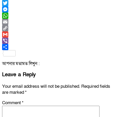
Facebook
Twitter
Messenger
WhatsApp
Email
Copy
Link
Gmail
Viber
Share
আপনার মতামত লিখুন :
Leave a Reply
Your email address will not be published.
Required fields
are marked
*
Comment
*