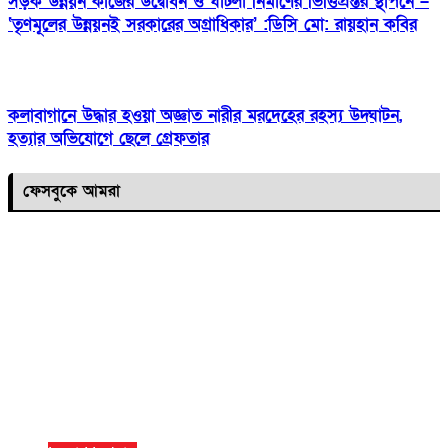
সড়ক উন্নয়ন কাজের উদ্বোধন ও ঘাটলা নির্মাণের ভিত্তিপ্রস্তর স্থাপনে –
‘তৃণমূলের উন্নয়নই সরকারের অগ্রাধিকার’ :ডিসি মো: রায়হান কবির
কলাবাগানে উদ্ধার হওয়া অজ্ঞাত নারীর মরদেহের রহস্য উদ্ঘাটন,
হত্যার অভিযোগে ছেলে গ্রেফতার
ফেসবুকে আমরা