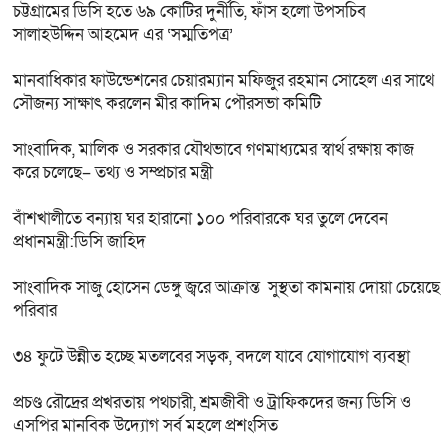
চট্টগ্রামের ডিসি হতে ৬৯ কোটির দুর্নীতি, ফাঁস হলো উপসচিব
সালাহউদ্দিন আহমেদ এর ‘সম্মতিপত্র’
মানবাধিকার ফাউন্ডেশনের চেয়ারম্যান মফিজুর রহমান সোহেল এর সাথে
সৌজন্য সাক্ষাৎ করলেন মীর কাদিম পৌরসভা কমিটি
সাংবাদিক, মালিক ও সরকার যৌথভাবে গণমাধ্যমের স্বার্থ রক্ষায় কাজ
করে চলেছে– তথ্য ও সম্প্রচার মন্ত্রী
বাঁশখালীতে বন্যায় ঘর হারানো ১০০ পরিবারকে ঘর তুলে দেবেন
প্রধানমন্ত্রী:ডিসি জাহিদ
সাংবাদিক সাজু হোসেন ডেঙ্গু জ্বরে আক্রান্ত সুস্থতা কামনায় দোয়া চেয়েছে
পরিবার
৩৪ ফুটে উন্নীত হচ্ছে মতলবের সড়ক, বদলে যাবে যোগাযোগ ব্যবস্থা
প্রচণ্ড রৌদ্রের প্রখরতায় পথচারী, শ্রমজীবী ও ট্রাফিকদের জন্য ডিসি ও
এসপির মানবিক উদ্যোগ সর্ব মহলে প্রশংসিত