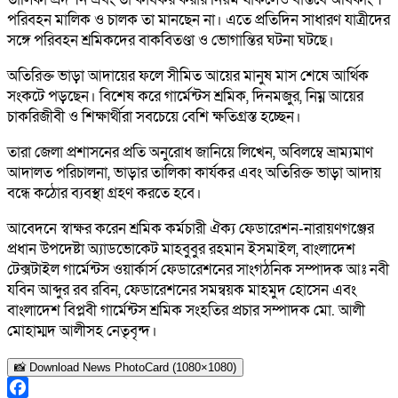
পরিবহন মালিক ও চালক তা মানছেন না। এতে প্রতিদিন সাধারণ যাত্রীদের
সঙ্গে পরিবহন শ্রমিকদের বাকবিতণ্ডা ও ভোগান্তির ঘটনা ঘটছে।
অতিরিক্ত ভাড়া আদায়ের ফলে সীমিত আয়ের মানুষ মাস শেষে আর্থিক
সংকটে পড়ছেন। বিশেষ করে গার্মেন্টস শ্রমিক, দিনমজুর, নিম্ন আয়ের
চাকরিজীবী ও শিক্ষার্থীরা সবচেয়ে বেশি ক্ষতিগ্রস্ত হচ্ছেন।
তারা জেলা প্রশাসনের প্রতি অনুরোধ জানিয়ে লিখেন, অবিলম্বে ভ্রাম্যমাণ
আদালত পরিচালনা, ভাড়ার তালিকা কার্যকর এবং অতিরিক্ত ভাড়া আদায়
বন্ধে কঠোর ব্যবস্থা গ্রহণ করতে হবে।
আবেদনে স্বাক্ষর করেন শ্রমিক কর্মচারী ঐক্য ফেডারেশন-নারায়ণগঞ্জের
প্রধান উপদেষ্টা অ্যাডভোকেট মাহবুবুর রহমান ইসমাইল, বাংলাদেশ
টেক্সটাইল গার্মেন্টস ওয়ার্কার্স ফেডারেশনের সাংগঠনিক সম্পাদক আঃ নবী
যবিন আব্দুর রব রবিন, ফেডারেশনের সমন্বয়ক মাহমুদ হোসেন এবং
বাংলাদেশ বিপ্লবী গার্মেন্টস শ্রমিক সংহতির প্রচার সম্পাদক মো. আলী
মোহাম্মদ আলীসহ নেতৃবৃন্দ।
📸 Download News PhotoCard (1080×1080)