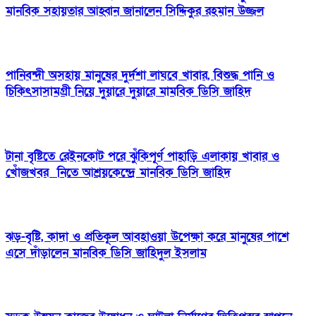
মানবিক সহায়তার আহ্বান জানালেন সিদ্দিকুর রহমান উজ্জল
পানিবন্দী অসহায় মানুষের দুর্দশা লাঘবে খাবার, বিশুদ্ধ পানি ও
চিকিৎসাসামগ্রী নিয়ে দুয়ারে দুয়ারে মামবিক ডিসি জাহিদ
টানা বৃষ্টিতে রেইনকোট পরে ঝুঁকিপূর্ণ পাহাড়ি এলাকায় খাবার ও
খোঁজখবর নিতে আশ্রয়কেন্দ্রে মানবিক ডিসি জাহিদ
ঝড়-বৃষ্টি, কাদা ও প্রতিকূল আবহাওয়া উপেক্ষা করে মানুষের পাশে
এসে দাঁড়ালেন মানবিক ডিসি জাহিদুল ইসলাম