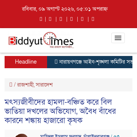
রবিবার, ০৯ অগাস্ট ২০২৬, ০৫:০১ অপরাহ্ন
Toggle
navigati
Headline
নারায়ণগঞ্জে আইন-শৃঙ্খলা কমিটির সভায় ম
/
রাজশাহী
,
সারাদেশ
মৎস্যজীবীদের হামলা-বঞ্চিত করে বিল
ভাতিয়া দখলের অভিযোগ, অবৈধ বাঁধের
কারনে শঙ্কায় হাজারো কৃষক
মাহিদুল ইসলাম ফরহাদ, চাঁপাইনবাবগঞ্জ
/ ৫৩