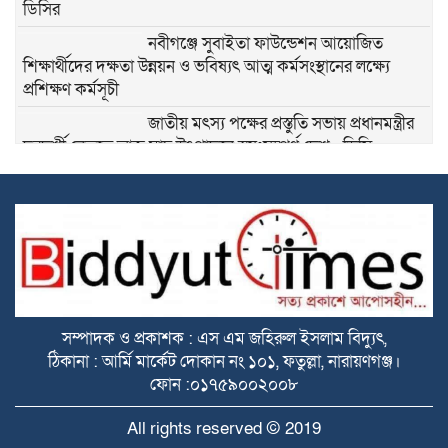
ডিসির
নবীগঞ্জে সুবাইতা ফাউন্ডেশন আয়োজিত
শিক্ষার্থীদের দক্ষতা উন্নয়ন ও ভবিষ্যৎ আত্ম কর্মসংস্থানের লক্ষ্যে
প্রশিক্ষণ কর্মসূচী
জাতীয় মৎস্য পক্ষের প্রস্তুতি সভায় প্রধানমন্ত্রীর
দূরদর্শী নেতৃত্বে আজ মাছ উৎপাদনে স্বয়ংসম্পূর্ণ দেশ : ডিসি
মো,রায়হান কবির
এডিটরস ক্লাব বাংলাদেশ এর চেয়ারম্যান
নজরুল ইসলাম তমিজীর সাথে জহিরুল ইসলাম
বিদ্যুতের সৌজন্যে সাক্ষাৎ
PM to visit Chattogram tomorrow,
Seven venues ready; security
tightened in Banshkhali, Fatikchhari
সম্পাদক ও প্রকাশক : এস এম জহিরুল ইসলাম বিদ্যুৎ,
and Hathazari
ঠিকানা : আর্মি মার্কেট দোকান নং ১০১, ফতুল্লা, নারায়ণগঞ্জ।
ফোন :০১৭৫৯০০২০০৮
নারায়ণগঞ্জের উন্নয়নে ঐক্যবদ্ধভাবে কাজ করার
অঙ্গিকার ৫ এমপি ও ব্যবসায়ী মহলের
All rights reserved © 2019
প্রধানমন্ত্রীর সফরকে কেন্দ্র করে চট্টগ্রাম জেলা