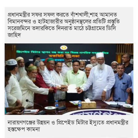
প্রধানমন্ত্রীর সফর সফল করতে বাঁশখালী,শাহ আমানত
বিমানবন্দর ও হাটহাজারীর অনুষ্ঠানস্থলের প্রতিটি প্রস্তুতি
সরেজমিনে তদারকিতে দিনরাত মাঠে চট্টগ্রামের ডিসি
জাহিদ
নারায়ণগঞ্জের উন্নয়ন ও প্রিপেইড মিটার ইস্যুতে প্রধানমন্ত্রীর
হস্তক্ষেপ কামনা