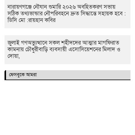
নারায়ণগঞ্জে নৌযান শুমারি ২০২৬ অবহিতকরণ সভায়
সঠিক তথ্যভান্ডার নৌপরিবহনে দ্রুত সিদ্ধান্তে সহায়ক হবে :
ডিসি মো :রায়হান কবির
জুলাই গণঅভ্যুত্থানে সকল শহীদদের আত্মার মাগফিরাত
কামনায় চৌধুরীবাড়ি ব্যবসায়ী এসোসিয়েশনের মিলাদ ও
দোয়া,
ফেসবুকে আমরা