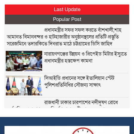
Last Update
Popular Post
প্রধানমন্ত্রীর সফর সফল করতে বাঁশখালী,শাহ
আমানত বিমানবন্দর ও হাটহাজারীর অনুষ্ঠানস্থলের প্রতিটি প্রস্তুতি
সরেজমিনে তদারকিতে দিনরাত মাঠে চট্টগ্রামের ডিসি জাহিদ
নারায়ণগঞ্জের উন্নয়ন ও প্রিপেইড মিটার ইস্যুতে
প্রধানমন্ত্রীর হস্তক্ষেপ কামনা
সিআইডি প্রধানের সঙ্গে ইতালিয়ান স্টেট
পুলিশপ্রতিনিধির সৌজন্য সাক্ষাৎ
রাজধানী ঢাকার চারপাশের নদীদূষণ রোধে
কর্মপরিকল্পনা প্রণয়নের নির্দেশ প্রধানমন্ত্রী তারেক রহমানের
নারায়ণগঞ্জে নৌযান শুমারি ২০২৬ অবহিতকরণ
সভায় সঠিক তথ্যভান্ডার নৌপরিবহনে দ্রুত সিদ্ধান্তে সহায়ক হবে :
ডিসি মো :রায়হান কবির