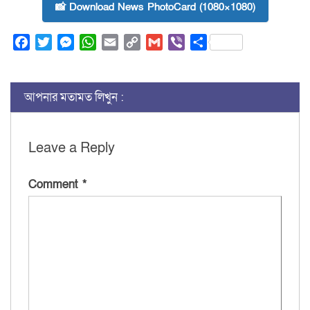
📸 Download News PhotoCard (1080×1080)
Facebook
Twitter
Messenger
WhatsApp
Email
Copy
Gmail
Viber
Share
Link
আপনার মতামত লিখুন :
Leave a Reply
Comment
*