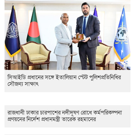
সিআইডি প্রধানের সঙ্গে ইতালিয়ান স্টেট পুলিশপ্রতিনিধির
সৌজন্য সাক্ষাৎ
রাজধানী ঢাকার চারপাশের নদীদূষণ রোধে কর্মপরিকল্পনা
প্রণয়নের নির্দেশ প্রধানমন্ত্রী তারেক রহমানের