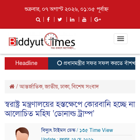
শুক্রবার, ০৭ অগাস্ট ২০২৬, ০১:০৫ পূর্বাহ্ন
Toggle
navigati
Headline
প্রধানমন্ত্রীর সফর সফল করতে বাঁশখালী,শা
/
আন্তর্জাতিক
,
জাতীয়
,
ঢাকা
,
বিশেষ সংবাদ
স্বরাষ্ট্র মন্ত্রণালয়ের হস্তক্ষেপে কোরবানি হচ্ছে না
আলোচিত মহিষ ‘ডোনাল্ড ট্রাম্প’
বিদ্যুৎ টাইমস ডেস্ক
/ ১৩৫ Time View
Update : বুধবার, ২৭ মে, ২০২৬