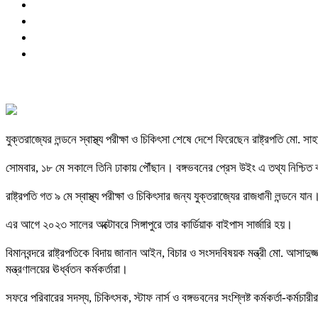
যুক্তরাজ্যের লন্ডনে স্বাস্থ্য পরীক্ষা ও চিকিৎসা শেষে দেশে ফিরেছেন রাষ্ট্রপতি মো. সাহা
সোমবার, ১৮ মে সকালে তিনি ঢাকায় পৌঁছান। বঙ্গভবনের প্রেস উইং এ তথ্য নিশ্চি
রাষ্ট্রপতি গত ৯ মে স্বাস্থ্য পরীক্ষা ও চিকিৎসার জন্য যুক্তরাজ্যের রাজধানী লন্ডনে
এর আগে ২০২৩ সালের অক্টোবরে সিঙ্গাপুরে তার কার্ডিয়াক বাইপাস সার্জারি হয়।
বিমানবন্দরে রাষ্ট্রপতিকে বিদায় জানান আইন, বিচার ও সংসদবিষয়ক মন্ত্রী মো. আসাদুজ্
মন্ত্রণালয়ের ঊর্ধ্বতন কর্মকর্তারা।
সফরে পরিবারের সদস্য, চিকিৎসক, স্টাফ নার্স ও বঙ্গভবনের সংশ্লিষ্ট কর্মকর্তা-কর্মচারী