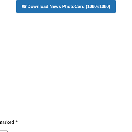
📸 Download News PhotoCard (1080×1080)
 marked
*