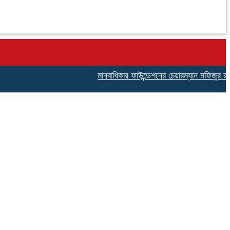
মানবাধিকার ফাউন্ডেশনের চেয়ারম্যান মফিজুর রহম