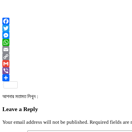
Facebook
Twitter
Messenger
WhatsApp
Email
Copy
Link
Gmail
Viber
Share
আপনার মতামত লিখুন :
Leave a Reply
Your email address will not be published.
Required fields are