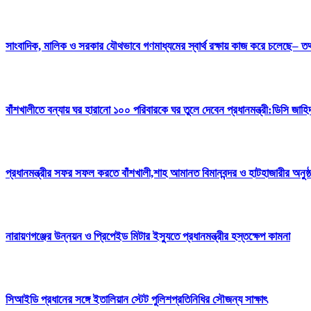
সাংবাদিক, মালিক ও সরকার যৌথভাবে গণমাধ্যমের স্বার্থ রক্ষায় কাজ করে চলেছে– তথ্য 
বাঁশখালীতে বন্যায় ঘর হারানো ১০০ পরিবারকে ঘর তুলে দেবেন প্রধানমন্ত্রী:ডিসি জাহি
প্রধানমন্ত্রীর সফর সফল করতে বাঁশখালী,শাহ আমানত বিমানবন্দর ও হাটহাজারীর অনুষ্ঠ
নারায়ণগঞ্জের উন্নয়ন ও প্রিপেইড মিটার ইস্যুতে প্রধানমন্ত্রীর হস্তক্ষেপ কামনা
সিআইডি প্রধানের সঙ্গে ইতালিয়ান স্টেট পুলিশপ্রতিনিধির সৌজন্য সাক্ষাৎ