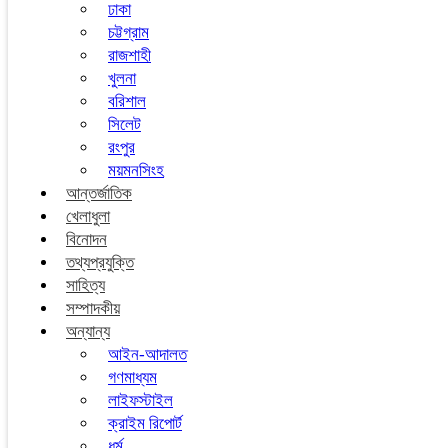
ঢাকা
চট্টগ্রাম
রাজশাহী
খুলনা
বরিশাল
সিলেট
রংপুর
ময়মনসিংহ
আন্তর্জাতিক
খেলাধুলা
বিনোদন
তথ্যপ্রযুক্তি
সাহিত্য
সম্পাদকীয়
অন্যান্য
আইন-আদালত
গণমাধ্যম
লাইফস্টাইল
ক্রাইম রিপোর্ট
ধর্ম