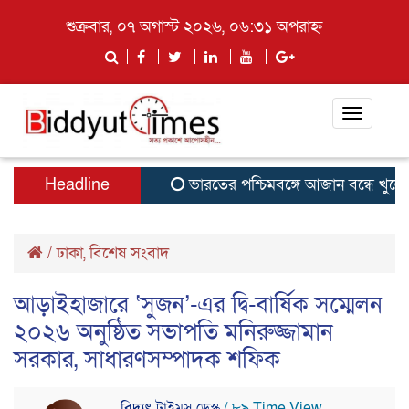
শুক্রবার, ০৭ অগাস্ট ২০২৬, ০৬:৩১ অপরাহ্ন
Toggle
navigati
Headline
ভারতের পশ্চিমবঙ্গে আজান বন্ধে খুলে 
/
ঢাকা
,
বিশেষ সংবাদ
আড়াইহাজারে ‘সুজন’-এর দ্বি-বার্ষিক সম্মেলন
২০২৬ অনুষ্ঠিত সভাপতি মনিরুজ্জামান
সরকার, সাধারণসম্পাদক শফিক
বিদ্যুৎ টাইমস ডেস্ক
/ ৮৯ Time View