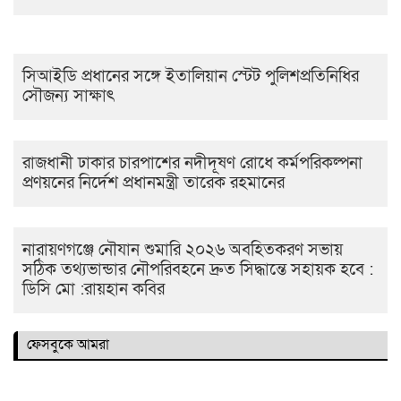
সিআইডি প্রধানের সঙ্গে ইতালিয়ান স্টেট পুলিশপ্রতিনিধির
সৌজন্য সাক্ষাৎ
রাজধানী ঢাকার চারপাশের নদীদূষণ রোধে কর্মপরিকল্পনা
প্রণয়নের নির্দেশ প্রধানমন্ত্রী তারেক রহমানের
নারায়ণগঞ্জে নৌযান শুমারি ২০২৬ অবহিতকরণ সভায়
সঠিক তথ্যভান্ডার নৌপরিবহনে দ্রুত সিদ্ধান্তে সহায়ক হবে :
ডিসি মো :রায়হান কবির
ফেসবুকে আমরা