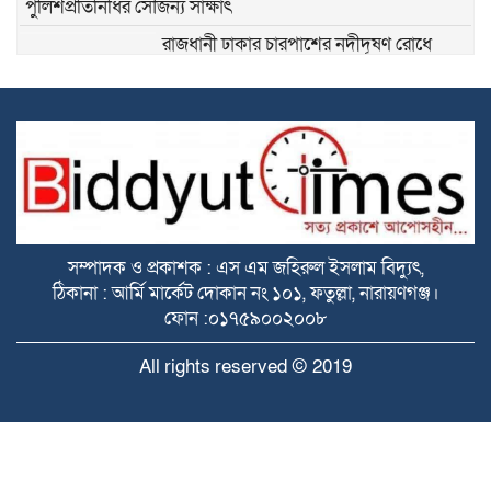
পুলিশপ্রতিনিধির সৌজন্য সাক্ষাৎ
রাজধানী ঢাকার চারপাশের নদীদূষণ রোধে
কর্মপরিকল্পনা প্রণয়নের নির্দেশ প্রধানমন্ত্রী তারেক রহমানের
নারায়ণগঞ্জে নৌযান শুমারি ২০২৬ অবহিতকরণ
সভায় সঠিক তথ্যভান্ডার নৌপরিবহনে দ্রুত সিদ্ধান্তে সহায়ক হবে :
ডিসি মো :রায়হান কবির
জুলাই গণঅভ্যুত্থানে সকল শহীদদের আত্মার
মাগফিরাত কামনায় চৌধুরীবাড়ি ব্যবসায়ী
এসোসিয়েশনের মিলাদ ও দোয়া,
সম্পাদক ও প্রকাশক : এস এম জহিরুল ইসলাম বিদ্যুৎ,
নারায়ণগঞ্জের রাজনৈতিক ও ধর্মীয় সম্প্রীতি অন্য
ঠিকানা : আর্মি মার্কেট দোকান নং ১০১, ফতুল্লা, নারায়ণগঞ্জ।
জেলার জন্য উজ্জ্বল দৃষ্টান্ত: ডিসি মো :রায়হান
ফোন :০১৭৫৯০০২০০৮
কবির
All rights reserved © 2019
প্রিপেইড মিটার বাতিল দাবিতে ১১ আগস্ট
নারায়ণগঞ্জ শহরে গণমিছিল, আসতে পারে
হরতালের ঘোষণা
ড. লুৎফুল কবিরের ৪২তম মৃত্যুবার্ষিকীতে গভীর
Developed by
Raytahost
শ্রদ্ধাঞ্জলি ও ন্যায়বিচারের আকুতি