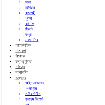
ঢাকা
চট্টগ্রাম
রাজশাহী
খুলনা
বরিশাল
সিলেট
রংপুর
ময়মনসিংহ
আন্তর্জাতিক
খেলাধুলা
বিনোদন
তথ্যপ্রযুক্তি
সাহিত্য
সম্পাদকীয়
অন্যান্য
আইন-আদালত
গণমাধ্যম
লাইফস্টাইল
ক্রাইম রিপোর্ট
ধর্ম