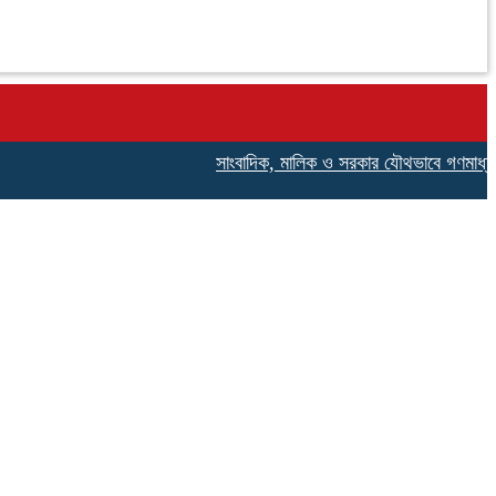
সাংবাদিক, মালিক ও সরকার যৌথভাবে গণমাধ্যমের স্বার্