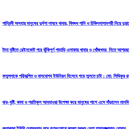
পানিবন্দী অসহায় মানুষের দুর্দশা লাঘবে খাবার, বিশুদ্ধ পানি ও চিকিৎসাসামগ্রী নিয়ে দুয়
টানা বৃষ্টিতে রেইনকোট পরে ঝুঁকিপূর্ণ পাহাড়ি এলাকায় খাবার ও খোঁজখবর নিতে আশ্রয়ক
ফতুল্লাকে পরিকল্পিত ও বাসযোগ্য ইউনিয়ন হিসেবে গড়ে তুলতে চাই : মো: সিদ্দিকুর র
ঝড়-বৃষ্টি, কাদা ও প্রতিকূল আবহাওয়া উপেক্ষা করে মানুষের পাশে এসে দাঁড়ালেন মান
কলাকান্দা ইউপি চেয়ারম্যান পদে গণসংযোগে ব্যস্ত যুবদল নেতা হাসানুজ্জামান নোমান