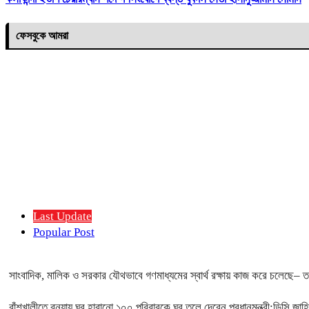
ফেসবুকে আমরা
Last Update
Popular Post
সাংবাদিক, মালিক ও সরকার যৌথভাবে গণমাধ্যমের স্বার্থ রক্ষায় কাজ করে চলেছে– তথ্য
বাঁশখালীতে বন্যায় ঘর হারানো ১০০ পরিবারকে ঘর তুলে দেবেন প্রধানমন্ত্রী:ডিসি জাহ