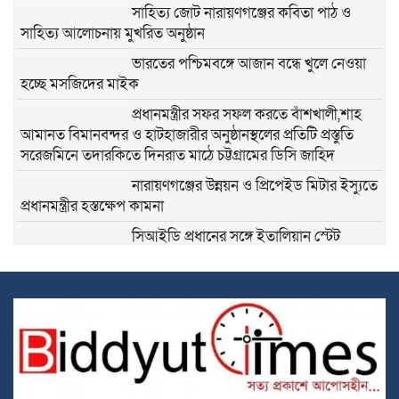
সাহিত্য জোট নারায়ণগঞ্জের কবিতা পাঠ ও
সাহিত্য আলোচনায় মুখরিত অনুষ্ঠান
ভারতের পশ্চিমবঙ্গে আজান বন্ধে খুলে নেওয়া
হচ্ছে মসজিদের মাইক
প্রধানমন্ত্রীর সফর সফল করতে বাঁশখালী,শাহ
আমানত বিমানবন্দর ও হাটহাজারীর অনুষ্ঠানস্থলের প্রতিটি প্রস্তুতি
সরেজমিনে তদারকিতে দিনরাত মাঠে চট্টগ্রামের ডিসি জাহিদ
নারায়ণগঞ্জের উন্নয়ন ও প্রিপেইড মিটার ইস্যুতে
প্রধানমন্ত্রীর হস্তক্ষেপ কামনা
সিআইডি প্রধানের সঙ্গে ইতালিয়ান স্টেট
পুলিশপ্রতিনিধির সৌজন্য সাক্ষাৎ
রাজধানী ঢাকার চারপাশের নদীদূষণ রোধে
কর্মপরিকল্পনা প্রণয়নের নির্দেশ প্রধানমন্ত্রী
তারেক রহমানের
নারায়ণগঞ্জে নৌযান শুমারি ২০২৬ অবহিতকরণ
সভায় সঠিক তথ্যভান্ডার নৌপরিবহনে দ্রুত