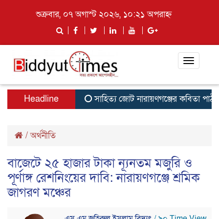
শুক্রবার, ০৭ অগাস্ট ২০২৬, ১০:২১ অপরাহ্ন
Toggle
navigati
Headline
সাহিত্য জোট নারায়ণগঞ্জের কবিতা পাঠ ও সা
/
অর্থনীতি
বাজেটে ২৫ হাজার টাকা ন্যূনতম মজুরি ও
পূর্ণাঙ্গ রেশনিংয়ের দাবি: নারায়ণগঞ্জে শ্রমিক
জাগরণ মঞ্চের
এস এম জহিরুল ইসলাম বিদ্যুৎ
/ ৯০ Time View