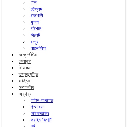
ঢাকা
চট্টগ্রাম
রাজশাহী
খুলনা
বরিশাল
সিলেট
রংপুর
ময়মনসিংহ
আন্তর্জাতিক
খেলাধুলা
বিনোদন
তথ্যপ্রযুক্তি
সাহিত্য
সম্পাদকীয়
অন্যান্য
আইন-আদালত
গণমাধ্যম
লাইফস্টাইল
ক্রাইম রিপোর্ট
ধর্ম