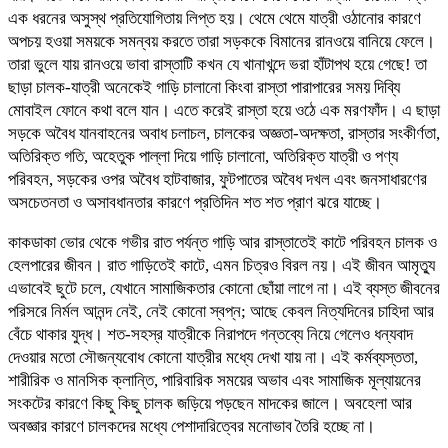
এক ধরনের অসুস্থ প্রতিযোগিতায় লিপ্ত হয়। থেমে থেমে যাত্রী ওঠানোর কারণে
অপচয় হওয়া সময়কে সমন্বয় করতে তারা সড়ককে বিমানের রানওয়ে বানিয়ে ফেলে।
তারা ভুলে যায় রানওয়ে ভাবা রাস্তাটি কখন যে খানাখন্দে ভরা হাঁটাপথ হয়ে গেছে! তা
ছাড়া চালক-যাত্রী অনেকেই গাড়ি চালানো কিংবা রাস্তা পারাপারের সময় দিব্যি
মোবাইল ফোনে কথা বলে যান। এতে করেই রাস্তা হয়ে ওঠে এক মরণফাঁদ। এ ছাড়া
সড়কে অবৈধ যানবাহনের অবাধ চলাচল, চালকের অজ্ঞতা-অদক্ষতা, রাস্তার সংকীর্ণতা,
অতিরিক্ত গতি, অহেতুক পাল্লা দিয়ে গাড়ি চালানো, অতিরিক্ত যাত্রী ও পণ্য
পরিবহন, সড়কের ওপর অবৈধ হাটবাজার, ফুটপাতের অবৈধ দখল এবং জনসাধারণের
অসচেতনতা ও অসাবধানতার কারণে প্রতিদিন শত শত প্রাণ ঝরে যাচ্ছে।
কাকডাকা ভোর থেকে গভীর রাত পর্যন্ত গাড়ি আর রাস্তাতেই কাটে পরিবহন চালক ও
হেলপারের জীবন। রাত গাড়িতেই কাটে, এমন চিত্রও বিরল নয়। এই জীবন আমৃত্যু
এভাবেই ছুটে চলে, যেখানে সামাজিকতার কোনো ছোঁয়া লাগে না। এই ব্যস্ত জীবনের
পরিসরে নির্মল আনন্দ নেই, নেই কোনো স্বপ্ন; আছে কেবল নিত্যদিনের চাহিদা আর
বেঁচে থাকার যুদ্ধ। শত-সহস্র যাত্রীকে নিরাপদে গন্তব্যে নিয়ে গেলেও ধন্যবাদ
দেওয়ার মতো সৌজন্যবোধ কোনো যাত্রীর মধ্যে দেখা যায় না। এই কর্মব্যস্ততা,
শারীরিক ও মানসিক ক্লান্তি, পারিবারিক সময়ের অভাব এবং সামাজিক মূল্যায়নের
সংকটের কারণে কিছু কিছু চালক জড়িয়ে পড়ছেন মাদকের জালে। অবহেলা আর
অবজ্ঞার কারণে চালকদের মধ্যে পেশাদারিত্বের মনোভাব তৈরি হচ্ছে না।