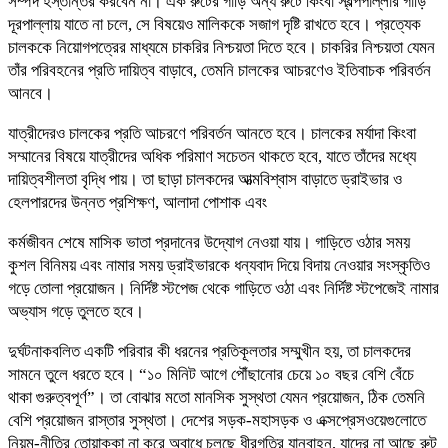
সম্পদ হস্তান্তর করবেন না। এক রুটের গাড়ি অন্য রুটে কিংবা স্বল্পপাল্লার গাড়ি
দূরপাল্লায় যাতে না চলে, সে বিষয়েও মালিককে সজাগ দৃষ্টি রাখতে হবে। প্রত্যেক
চালককে নিয়োগপত্রের মাধ্যমে চাকরির নিশ্চয়তা দিতে হবে। চাকরির নিশ্চয়তা যেমন
তাঁর পরিবহনের প্রতি দায়িত্ব বাড়াবে, তেমনি চালকের আচরণেও ইতিবাচক পরিবর্তন
আনবে।
যাত্রীদেরও চালকের প্রতি আচরণে পরিবর্তন আনতে হবে। চালকের মর্যাদা কিংবা
সম্মানের বিষয়ে যাত্রীদের অধিক পরিমাণ সচেতন থাকতে হবে, যাতে তাঁদের মধ্যে
দায়িত্বশীলতা বৃদ্ধি পায়। তা ছাড়া চালকদের আত্মবিশ্বাস বাড়াতে ড্রাইভার ও
হেলপারদের উন্নত প্রশিক্ষণ, আলাদা পোশাক এবং
কর্মজীবন শেষে মাসিক ভাতা প্রদানের উদ্যোগ নেওয়া যায়। গাড়িতে ওঠার সময়
কুশল বিনিময় এবং নামার সময় ড্রাইভারকে ধন্যবাদ দিয়ে বিদায় নেওয়ার সংস্কৃতিও
গড়ে তোলা প্রয়োজন। নির্দিষ্ট স্টপেজ থেকে গাড়িতে ওঠা এবং নির্দিষ্ট স্টপেজেই নামার
অভ্যাস গড়ে তুলতে হবে।
দুর্ঘটনাকবলিত একটি পরিবার কী ধরনের প্রতিকূলতার সম্মুখীন হয়, তা চালকদের
সামনে তুলে ধরতে হবে। “১০ মিনিট আগে পৌঁছানোর চেয়ে ১০ বছর বেশি বেঁচে
থাকা গুরুত্বপূর্ণ”। তা বোঝার মতো মানসিক সুস্থতা যেমন প্রয়োজন, ঠিক তেমনি
বেশি প্রয়োজন রাস্তার সুস্থতা। দেশের সড়ক-মহাসড়ক ও এক্সপ্রেসওয়েগুলোতে
নিয়ম-নীতির তোয়াক্কা না করে অবাধে চলছে ধীরগতির যানবাহন, যাদের না আছে রুট