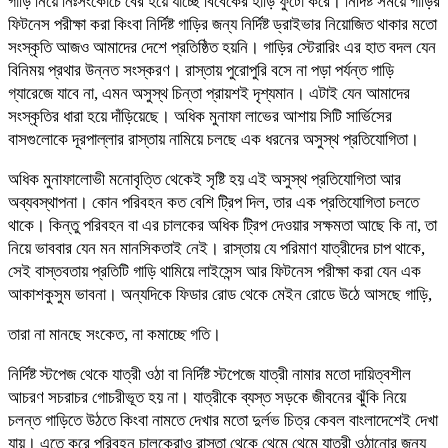
গাড়ি নিয়ে নিঃসংকোচে বের হয়ে যাচ্ছে বিবেকের হাড়ি ফুটো করে। নির্দিষ্ট সময়ে গাড়ির
ফিটনেস পরীক্ষা করা কিংবা নির্দিষ্ট গাড়ির জন্য নির্দিষ্ট ড্রাইভার নিয়োজিত থাকার মতো
সংস্কৃতি আজও আমাদের দেশে প্রতিষ্ঠিত হয়নি। গাড়ির স্টেরারিং এর হাত বদল যেন
বিনিময় প্রথার উন্নত সংস্করণ। রাস্তায় পুরোপুরি বসে না পড়া পর্যন্ত গাড়ি
গ্যারেজে যাবে না, এমন অসুস্থ চিন্তা প্রায়শই দৃশ্যমান। এটাই যেন আমাদের
সংস্কৃতির ধারা হয়ে দাঁড়িয়েছে। অধিক মুনাফা লাভের আশায় সিটি সার্ভিসের
বাসগুলোকে দূরপাল্লার রাস্তায় নামিয়ে চলছে এক ধরনের অসুস্থ প্রতিযোগিতা।
অধিক মুনাফালোভী মনোবৃত্তি থেকেই সৃষ্টি হয় এই অসুস্থ প্রতিযোগিতা আর
অব্যবস্থাপনা। কোন পরিবহন কত বেশি ট্রিপ দিল, তার এক প্রতিযোগিতা চলতে
থাকে। কিন্তু পরিবহন বা এর চালকের অধিক ট্রিপ দেওয়ার সক্ষমতা আছে কি না, তা
নিয়ে ভাববার যেন মন মানসিকতাই নেই। রাস্তায় যে পরিমাণ যাত্রীদের চাপ থাকে,
সেই বাস্তবতায় প্রতিটি গাড়ি থামিয়ে লাইসেন্স আর ফিটনেস পরীক্ষা করা যেন এক
আকাশকুসুম ভাবনা। অন্যদিকে ফিডার রোড থেকে মেইন রোডে উঠে আসছে গাড়ি,
তারা না মানছে সংকেত, না কমাচ্ছে গতি।
নির্দিষ্ট স্টপেজ থেকে যাত্রী ওঠা বা নির্দিষ্ট স্টপেজে যাত্রী নামার মতো দায়িত্বশীল
আচরণ সচরাচর গোচরীভূত হয় না। যাত্রীকে ব্যস্ত সড়কে জীবনের ঝুঁকি নিয়ে
চলন্ত গাড়িতে উঠতে কিংবা নামতে দেখার মতো দুর্লভ চিত্র কেবল বাংলাদেশেই দেখা
যায়। এতে করে পরিবহন চালকেরাও রাস্তা থেকে থেমে থেমে যাত্রী ওঠানোর জন্য