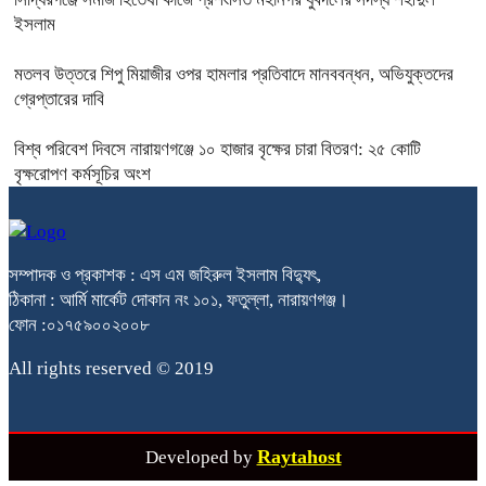
ইসলাম
মতলব উত্তরে শিপু মিয়াজীর ওপর হামলার প্রতিবাদে মানববন্ধন, অভিযুক্তদের
গ্রেপ্তারের দাবি
বিশ্ব পরিবেশ দিবসে নারায়ণগঞ্জে ১০ হাজার বৃক্ষের চারা বিতরণ: ২৫ কোটি
বৃক্ষরোপণ কর্মসূচির অংশ
সম্পাদক ও প্রকাশক : এস এম জহিরুল ইসলাম বিদ্যুৎ,
ঠিকানা : আর্মি মার্কেট দোকান নং ১০১, ফতুল্লা, নারায়ণগঞ্জ।
ফোন :০১৭৫৯০০২০০৮
All rights reserved © 2019
Raytahost
Developed by