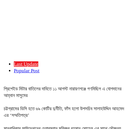
Last Update
Popular Post
প্রিপেইড মিটার বাতিলের দাবিতে ১১ আগস্ট নারায়ণগঞ্জে গণমিছিল এ যোগদানের
আহ্বান মাসুমের
চট্টগ্রামের ডিসি হতে ৬৯ কোটির দুর্নীতি, ফাঁস হলো উপসচিব সালাহউদ্দিন আহমেদ
এর ‘সম্মতিপত্র’
মানবাধিকার ফাউন্ডেশনের চেয়ারম্যান মফিজুর রহমান সোহেল এর সাথে সৌজন্য