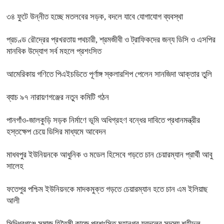
৩৪ ফুটে উন্নীত হচ্ছে মতলবের সড়ক, বদলে যাবে যোগাযোগ ব্যবস্থা
প্রচণ্ড রৌদ্রের প্রখরতায় পথচারী, শ্রমজীবী ও ট্রাফিকদের জন্য ডিসি ও এসপির
মানবিক উদ্যোগ সর্ব মহলে প্রশংসিত
আমেরিকায় গণিতে পিএইচডিতে পূর্ণাঙ্গ স্কলারশিপ পেলেন সানজিদা আক্তার তুলি
ব্যাচ ৯৭ নারায়ণগঞ্জের নতুন কমিটি গঠন
পানগাঁও-জালকুড়ি সড়ক নির্মাণে ভূমি অধিগ্রহণ বন্ধের দাবিতে প্রধানমন্ত্রীর
হস্তক্ষেপ চেয়ে ডিসির মাধ্যমে আবেদন
মাধবপুর ইউনিয়নকে আধুনিক ও মডেল হিসেবে গড়তে চান চেয়ারম্যান প্রার্থী আবু
সালেহ
ফতেপুর পশ্চিম ইউনিয়নকে মাদকমুক্ত গড়তে চেয়ারম্যান হতে চান এম ইলিয়াছ
আলী
সিদ্ধিরগঞ্জে‌ সমাজ হিতৈষী কাজে প্রশংসিত মহানগর যুবদলের সদস্য শহীদুল