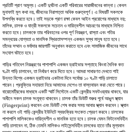
প্রতিটি প্রাণ অমূল্য। একটি দুর্ঘটনা একটি পরিবারের সারাজীবনের কান্না। কেবল
মুনাফাই মূল কথা নয়, জীবনের নিরাপত্তা অধিক গুরুত্বপূর্ণ। এ বিষয়টি সকলকে
উপলব্ধি করতে হবে। তাই সড়কে প্রাণ রক্ষা কেবল আইন প্রয়োগের মাধ্যমে নয়;
মালিক, চালক ও যাত্রী সকলকে সচেতন ও দায়িত্বশীল আচরণের মাধ্যমে নিশ্চিত
করতে হবে। চালককে তার পরিবহনের ওপর পূর্ণ নিয়ন্ত্রণ, রাস্তা এবং গতির
সমন্বয়ের যোগ্যতা ও মানসিক স্থিরতাসম্পন্ন একজন সুস্থ মানুষ হতে হবে।
তাঁদের সম্মান ও মর্যাদার জায়গাটি অনুধাবন করাতে হবে এবং সামাজিক জীবনের সাথে
সংযোগ ঘটাতে হবে।
গাড়ির গতিবেগ নিয়ন্ত্রণের পাশাপাশি একজন ড্রাইভার সপ্তাহে কিংবা দৈনিক কত
ঘণ্টা গাড়ি চালাবেন, তা নির্ধারণ করে দিতে হবে। আমরা সাধারণত দেখতে পাই
উন্নত বিশ্বে একজন ড্রাইভার একটানা দিনে সর্বোচ্চ ১০ ঘণ্টা গাড়ি চালাতে
পারেন। প্রযুক্তির সহায়তা নিয়ে আমাদের দেশেও তা বাস্তবায়ন করা যেতে পারে।
বায়োমেট্রিকের মাধ্যমে একটি স্মার্ট সিস্টেমে একটি কেন্দ্রীয় সফটওয়্যার থাকবে, যার
অধীনে সকল চালক সংযুক্ত থাকবেন। চালক তাঁর ডিউটি শুরুর পূর্বে আঙুল স্ক্যান
(Fingerprint) করবেন এবং ডিউটি শেষ করার সময় আবার স্ক্যান করবেন। স্ক্যান
না করলে ওই গাড়ি কেন্দ্রীয় ইউনিটে স্বয়ংক্রিয় সংকেত প্রেরণ করবে। চালকের
পাশাপাশি মালিককেও দায়িত্বশীল ও মানবিক হতে হবে। চালক যেমন ফিটনেসবিহীন
গাড়ি চালাবেন না, ঠিক তেমনি মালিকও লাইসেন্সবিহীন চালকের হাতে তাঁর মূল্যবান