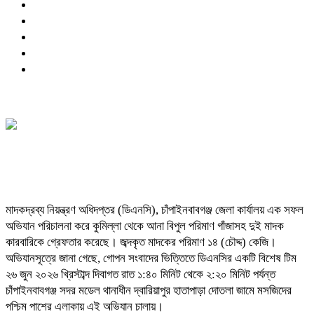
​মাদকদ্রব্য নিয়ন্ত্রণ অধিদপ্তর (ডিএনসি), চাঁপাইনবাবগঞ্জ জেলা কার্যালয় এক সফল
অভিযান পরিচালনা করে কুমিল্লা থেকে আনা বিপুল পরিমাণ গাঁজাসহ দুই মাদক
কারবারিকে গ্রেফতার করেছে। জব্দকৃত মাদকের পরিমাণ ১৪ (চৌদ্দ) কেজি।
​অভিযানসূত্রে জানা গেছে, গোপন সংবাদের ভিত্তিতে ডিএনসির একটি বিশেষ টিম
২৬ জুন ২০২৬ খ্রিস্টাব্দ দিবাগত রাত ১:৪০ মিনিট থেকে ২:২০ মিনিট পর্যন্ত
চাঁপাইনবাবগঞ্জ সদর মডেল থানাধীন দ্বারিয়াপুর হাতাপাড়া দোতলা জামে মসজিদের
পশ্চিম পাশের এলাকায় এই অভিযান চালায়।