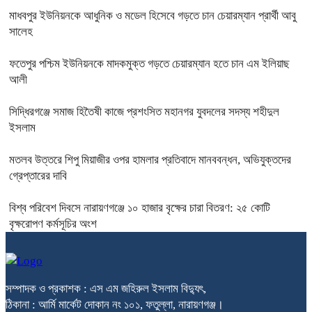
মাধবপুর ইউনিয়নকে আধুনিক ও মডেল হিসেবে গড়তে চান চেয়ারম্যান প্রার্থী আবু
সালেহ
ফতেপুর পশ্চিম ইউনিয়নকে মাদকমুক্ত গড়তে চেয়ারম্যান হতে চান এম ইলিয়াছ
আলী
সিদ্ধিরগঞ্জে‌ সমাজ হিতৈষী কাজে প্রশংসিত মহানগর যুবদলের সদস্য শহীদুল
ইসলাম
মতলব উত্তরে শিপু মিয়াজীর ওপর হামলার প্রতিবাদে মানববন্ধন, অভিযুক্তদের
গ্রেপ্তারের দাবি
বিশ্ব পরিবেশ দিবসে নারায়ণগঞ্জে ১০ হাজার বৃক্ষের চারা বিতরণ: ২৫ কোটি
বৃক্ষরোপণ কর্মসূচির অংশ
সম্পাদক ও প্রকাশক : এস এম জহিরুল ইসলাম বিদ্যুৎ,
ঠিকানা : আর্মি মার্কেট দোকান নং ১০১, ফতুল্লা, নারায়ণগঞ্জ।