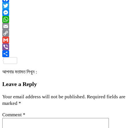
Facebook
Twitter
Messenger
WhatsApp
Email
Copy
Link
Gmail
Viber
Share
আপনার মতামত লিখুন :
Leave a Reply
Your email address will not be published.
Required fields are
marked
*
Comment
*