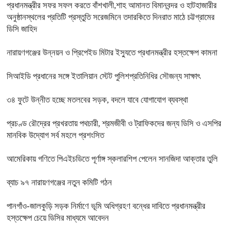
প্রধানমন্ত্রীর সফর সফল করতে বাঁশখালী,শাহ আমানত বিমানবন্দর ও হাটহাজারীর
অনুষ্ঠানস্থলের প্রতিটি প্রস্তুতি সরেজমিনে তদারকিতে দিনরাত মাঠে চট্টগ্রামের
ডিসি জাহিদ
নারায়ণগঞ্জের উন্নয়ন ও প্রিপেইড মিটার ইস্যুতে প্রধানমন্ত্রীর হস্তক্ষেপ কামনা
সিআইডি প্রধানের সঙ্গে ইতালিয়ান স্টেট পুলিশপ্রতিনিধির সৌজন্য সাক্ষাৎ
৩৪ ফুটে উন্নীত হচ্ছে মতলবের সড়ক, বদলে যাবে যোগাযোগ ব্যবস্থা
প্রচণ্ড রৌদ্রের প্রখরতায় পথচারী, শ্রমজীবী ও ট্রাফিকদের জন্য ডিসি ও এসপির
মানবিক উদ্যোগ সর্ব মহলে প্রশংসিত
আমেরিকায় গণিতে পিএইচডিতে পূর্ণাঙ্গ স্কলারশিপ পেলেন সানজিদা আক্তার তুলি
ব্যাচ ৯৭ নারায়ণগঞ্জের নতুন কমিটি গঠন
পানগাঁও-জালকুড়ি সড়ক নির্মাণে ভূমি অধিগ্রহণ বন্ধের দাবিতে প্রধানমন্ত্রীর
হস্তক্ষেপ চেয়ে ডিসির মাধ্যমে আবেদন