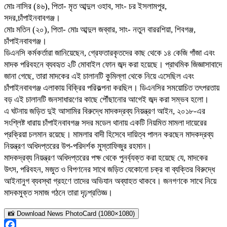
মোঃ নাসির (৪৬), পিতা- মৃত আব্দুল ওহাব, সাং- চর ইসলামপুর,
সদর,চাঁপাইনবাবগঞ্জ।
মোঃ মতিন (২০), পিতা- মোঃ আব্দুল জব্বার, সাং- নতুন বাররশিয়া, শিবগঞ্জ,
চাঁপাইনবাবগঞ্জ।
​ডিএনসি কর্মকর্তারা জানিয়েছেন, গ্রেফতারকৃতদের কাছ থেকে ১৪ কেজি গাঁজা এবং
মাদক পরিবহনে ব্যবহৃত ২টি মোবাইল ফোন জব্দ করা হয়েছে। প্রাথমিক জিজ্ঞাসাবাদে
জানা গেছে, তারা মাদকের এই চালানটি কুমিল্লা থেকে নিয়ে এসেছিল এবং
চাঁপাইনবাবগঞ্জ এলাকায় বিক্রির পরিকল্পনা করছিল। ডিএনসির সময়োচিত তৎপরতায়
বড় এই চালানটি জনসাধারণের কাছে পৌঁছানোর আগেই জব্দ করা সম্ভব হলো।
​এ ঘটনায় জড়িত দুই আসামির বিরুদ্ধে মাদকদ্রব্য নিয়ন্ত্রণ আইন, ২০১৮-এর
সংশ্লিষ্ট ধারায় চাঁপাইনবাবগঞ্জ সদর মডেল থানায় একটি নিয়মিত মামলা দায়েরের
প্রক্রিয়া চলমান রয়েছে। মামলার বাদী হিসেবে দায়িত্ব পালন করছেন মাদকদ্রব্য
নিয়ন্ত্রণ অধিদপ্তরের উপ-পরিদর্শক মুস্তাফিজুর রহমান।
​মাদকদ্রব্য নিয়ন্ত্রণ অধিদপ্তরের পক্ষ থেকে পুনর্ব্যক্ত করা হয়েছে যে, মাদকের
উৎস, পরিবহন, মজুত ও বিপণনের সাথে জড়িত যেকোনো চক্র বা ব্যক্তির বিরুদ্ধে
আইনানুগ ব্যবস্থা গ্রহণে তাদের অভিযান অব্যাহত থাকবে। জনগণকে সাথে নিয়ে
মাদকমুক্ত সমাজ গঠনে তারা দৃঢ়প্রতিজ্ঞ।
📸 Download News PhotoCard (1080×1080)