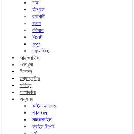
ঢাকা
চট্টগ্রাম
রাজশাহী
খুলনা
বরিশাল
সিলেট
রংপুর
ময়মনসিংহ
আন্তর্জাতিক
খেলাধুলা
বিনোদন
তথ্যপ্রযুক্তি
সাহিত্য
সম্পাদকীয়
অন্যান্য
আইন-আদালত
গণমাধ্যম
লাইফস্টাইল
ক্রাইম রিপোর্ট
ধর্ম