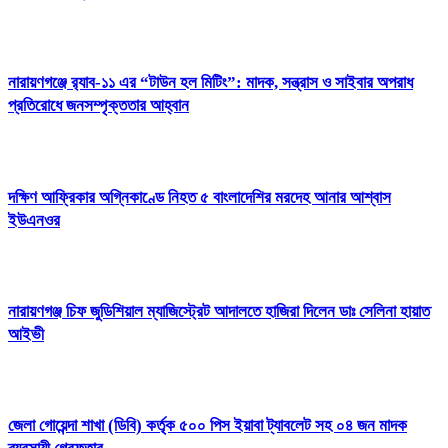
নারায়ণগঞ্জে র‍্যাব-১১ এর “টাউন হল মিটিং”: মাদক, সন্ত্রাস ও সাইবার অপরাধ
প্রতিরোধে জনসম্পৃক্ততার আহ্বান
দক্ষিণ আফ্রিকার অগ্নিকাণ্ডে নিহত ৫ বাংলাদেশির মরদেহ আনার আশ্বাস
ইউএনওর
নারায়ণগঞ্জ চিফ জুডিশিয়াল ম্যাজিস্ট্রেট আদালতে হাজিরা দিলেন ডাঃ সেলিনা হায়াত
আইভী
জেলা গোয়েন্দা শাখা (ডিবি) কর্তৃক ৫০০ পিস ইয়াবা ট্যাবলেট সহ ০৪ জন মাদক