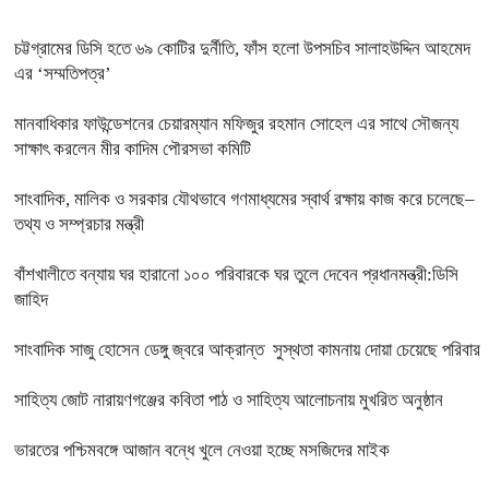
চট্টগ্রামের ডিসি হতে ৬৯ কোটির দুর্নীতি, ফাঁস হলো উপসচিব সালাহউদ্দিন আহমেদ
এর ‘সম্মতিপত্র’
মানবাধিকার ফাউন্ডেশনের চেয়ারম্যান মফিজুর রহমান সোহেল এর সাথে সৌজন্য
সাক্ষাৎ করলেন মীর কাদিম পৌরসভা কমিটি
সাংবাদিক, মালিক ও সরকার যৌথভাবে গণমাধ্যমের স্বার্থ রক্ষায় কাজ করে চলেছে–
তথ্য ও সম্প্রচার মন্ত্রী
বাঁশখালীতে বন্যায় ঘর হারানো ১০০ পরিবারকে ঘর তুলে দেবেন প্রধানমন্ত্রী:ডিসি
জাহিদ
সাংবাদিক সাজু হোসেন ডেঙ্গু জ্বরে আক্রান্ত সুস্থতা কামনায় দোয়া চেয়েছে পরিবার
সাহিত্য জোট নারায়ণগঞ্জের কবিতা পাঠ ও সাহিত্য আলোচনায় মুখরিত অনুষ্ঠান
ভারতের পশ্চিমবঙ্গে আজান বন্ধে খুলে নেওয়া হচ্ছে মসজিদের মাইক