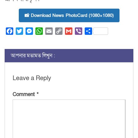
📸 Download News PhotoCard (1080×1080)
Facebook
Twitter
Messenger
WhatsApp
Email
Copy
Gmail
Viber
Share
Link
আপনার মতামত লিখুন :
Leave a Reply
Comment
*