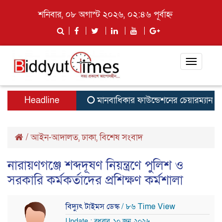
শনিবার, ০৮ অগাস্ট ২০২৬, ০২:৪৬ পূর্বাহ্ন
Toggle
navigati
Headline
মানবাধিকার ফাউন্ডেশনের চেয়ারম্যান ম
/
আইন-আদালত
,
ঢাকা
,
বিশেষ সংবাদ
নারায়ণগঞ্জে শব্দদূষণ নিয়ন্ত্রণে পুলিশ ও
সরকারি কর্মকর্তাদের প্রশিক্ষণ কর্মশালা
বিদ্যুৎ টাইমস ডেস্ক
/ ৮৬ Time View
Update : বুধবার, ১০ জুন, ২০২৬