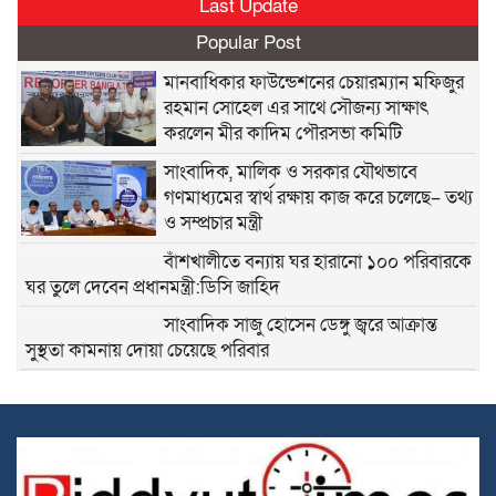
Last Update
Popular Post
মানবাধিকার ফাউন্ডেশনের চেয়ারম্যান মফিজুর
রহমান সোহেল এর সাথে সৌজন্য সাক্ষাৎ
করলেন মীর কাদিম পৌরসভা কমিটি
সাংবাদিক, মালিক ও সরকার যৌথভাবে
গণমাধ্যমের স্বার্থ রক্ষায় কাজ করে চলেছে– তথ্য
ও সম্প্রচার মন্ত্রী
বাঁশখালীতে বন্যায় ঘর হারানো ১০০ পরিবারকে
ঘর তুলে দেবেন প্রধানমন্ত্রী:ডিসি জাহিদ
সাংবাদিক সাজু হোসেন ডেঙ্গু জ্বরে আক্রান্ত
সুস্থতা কামনায় দোয়া চেয়েছে পরিবার
সাহিত্য জোট নারায়ণগঞ্জের কবিতা পাঠ ও
সাহিত্য আলোচনায় মুখরিত অনুষ্ঠান
ভারতের পশ্চিমবঙ্গে আজান বন্ধে খুলে নেওয়া
হচ্ছে মসজিদের মাইক