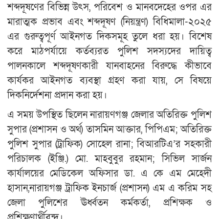
শব্দদূষণের বিভিন্ন উৎস, পরিবেশ ও মানবদেহের ওপর এর
মারাত্মক প্রভাব এবং শব্দদূষণ (নিয়ন্ত্রণ) বিধিমালা-২০২৫
এর গুরুত্বপূর্ণ আইনগত দিকসমূহ তুলে ধরা হয়। বিশেষ
করে মাঠপর্যায়ে কর্তব্যরত পুলিশ সদস্যদের দায়িত্ব
পালনকালে শব্দদূষণকারী যানবাহনের বিরুদ্ধে কীভাবে
কার্যকর আইনগত ব্যবস্থা গ্রহণ করা যায়, সে বিষয়ে
দিকনির্দেশনা প্রদান করা হয়।
এ সময় উপস্থিত ছিলেন নারায়ণগঞ্জ জেলার অতিরিক্ত পুলিশ
সুপার (প্রশাসন ও অর্থ) তাসমিন আক্তার, পিপিএম; অতিরিক্ত
পুলিশ সুপার (ট্রাফিক) সোহেল রানা; বিআরটিএ’র সহকারী
পরিচালক (ইঞ্জি.) মো. মাহবুবুর রহমান; সিভিল সার্জন
কার্যালয়ের মেডিকেল অফিসার ডা. এ কে এম মেহেদী
হাসান,নারায়গঞ্জ ট্রাফিক ইনচার্জ (প্রশাসন) এম এ করিম সহ
জেলা পুলিশের ঊর্ধ্বতন কর্মকর্তা, প্রশিক্ষক ও
প্রশিক্ষণার্থীবৃন্দ।