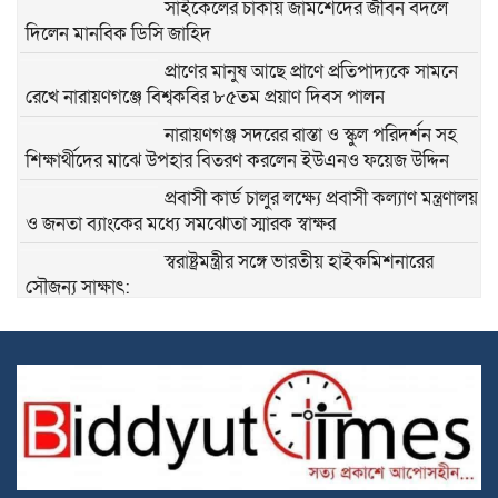
সাইকেলের চাকায় জামশেদের জীবন বদলে
দিলেন মানবিক ডিসি জাহিদ
প্রাণের মানুষ আছে প্রাণে প্রতিপাদ্যকে সামনে
রেখে নারায়ণগঞ্জে বিশ্বকবির ৮৫তম প্রয়াণ দিবস পালন
নারায়ণগঞ্জ সদরের রাস্তা ও স্কুল পরিদর্শন সহ
শিক্ষার্থীদের মাঝে উপহার বিতরণ করলেন ইউএনও ফয়েজ উদ্দিন
প্রবাসী কার্ড চালুর লক্ষ্যে প্রবাসী কল্যাণ মন্ত্রণালয়
ও জনতা ব্যাংকের মধ্যে সমঝোতা স্মারক স্বাক্ষর
স্বরাষ্ট্রমন্ত্রীর সঙ্গে ভারতীয় হাইকমিশনারের
সৌজন্য সাক্ষাৎ:
বিভাগীয় কমিশনারের নির্দেশনায় রূপগঞ্জে
পরিচ্ছন্নতা অভিযান, বৃক্ষরোপণ ও আলোচনা
সভা অনুষ্ঠিত
গতকাল ঢাকায় এসেছেন ভারতের গোয়েন্দা
সংস্থা ‘র’ এর প্রধান পরাগ জৈন