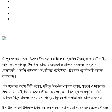
চাঁদপুর জেলার মতলব উত্তর উপজেলার সর্বস্থরের মুসলিম উম্মাহ ও প্রবাসী ভাই-
বোনদের কে পবিত্র ঈদ-উল-আযহার শুভেচ্ছা জানালেন মতলবের অন্যতম
সেচ্ছাসেবী ” দুর্বার পাঠশালা” সংগঠনের প্রতিষ্ঠাতা পরিচালক প্রকৌশলী ফয়েজ
আহাম্মেদ।
এক শুভেচ্ছা বার্তায় তিনি বলেন, পবিত্র ঈদ-উল-আযহা ত্যাগ, মহত্ত্ব ও মানবতার
শিক্ষা দেয়। এই ঈদে সকলের জীবনে বয়ে আনুক শান্তি, সুখ ও সমৃদ্ধি। তিনি
সমাজের বিত্তবানদের অসহায় ও দরিদ্র মানুষের পাশে দাঁড়ানোর আহ্বান জানান।
ঈদ-উল-আযহা উপলক্ষে তিনি সকলের কাছে দোয়া কামনা করেন এবং মতলব উত্তর