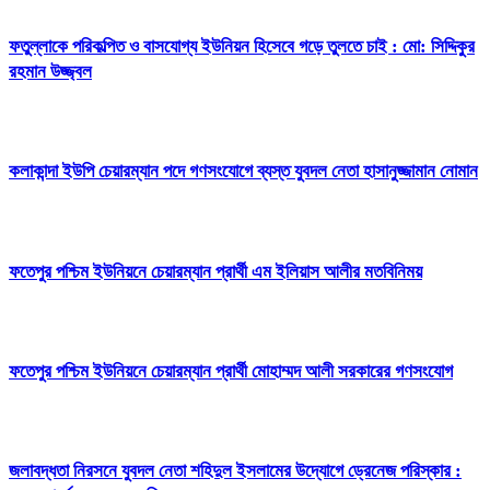
ফতুল্লাকে পরিকল্পিত ও বাসযোগ্য ইউনিয়ন হিসেবে গড়ে তুলতে চাই : মো: সিদ্দিকুর
রহমান উজ্জ্বল
কলাকান্দা ইউপি চেয়ারম্যান পদে গণসংযোগে ব্যস্ত যুবদল নেতা হাসানুজ্জামান নোমান
ফতেপুর পশ্চিম ইউনিয়নে চেয়ারম্যান প্রার্থী এম ইলিয়াস আলীর মতবিনিময়
ফতেপুর পশ্চিম ইউনিয়নে চেয়ারম্যান প্রার্থী মোহাম্মদ আলী সরকারের গণসংযোগ
জলাবদ্ধতা নিরসনে যুবদল নেতা শহিদুল ইসলামের উদ্যোগে ড্রেনেজ পরিস্কার :