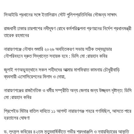
সিআইডি প্রধানের সঙ্গে ইতালিয়ান স্টেট পুলিশপ্রতিনিধির সৌজন্য সাক্ষাৎ
রাজধানী ঢাকার চারপাশের নদীদূষণ রোধে কর্মপরিকল্পনা প্রণয়নের নির্দেশ প্রধানমন্ত্রী
তারেক রহমানের
নারায়ণগঞ্জে নৌযান শুমারি ২০২৬ অবহিতকরণ সভায় সঠিক তথ্যভান্ডার
নৌপরিবহনে দ্রুত সিদ্ধান্তে সহায়ক হবে : ডিসি মো :রায়হান কবির
জুলাই গণঅভ্যুত্থানে সকল শহীদদের আত্মার মাগফিরাত কামনায় চৌধুরীবাড়ি
ব্যবসায়ী এসোসিয়েশনের মিলাদ ও দোয়া,
নারায়ণগঞ্জের রাজনৈতিক ও ধর্মীয় সম্প্রীতি অন্য জেলার জন্য উজ্জ্বল দৃষ্টান্ত: ডিসি
মো :রায়হান কবির
প্রিপেইড মিটার বাতিল দাবিতে ১১ আগস্ট নারায়ণগঞ্জ শহরে গণমিছিল, আসতে পারে
হরতালের ঘোষণা
ড. লুৎফুল কবিরের ৪২তম মৃত্যুবার্ষিকীতে গভীর শ্রদ্ধাঞ্জলি ও ন্যায়বিচারের আকুতি