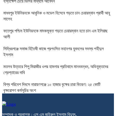
হস্তক্ষেপ চেয়ে ডিসির মাধ্যমে আবেদন
মাধবপুর ইউনিয়নকে আধুনিক ও মডেল হিসেবে গড়তে চান চেয়ারম্যান প্রার্থী আবু
সালেহ
ফতেপুর পশ্চিম ইউনিয়নকে মাদকমুক্ত গড়তে চেয়ারম্যান হতে চান এম ইলিয়াছ
আলী
সিদ্ধিরগঞ্জে‌ সমাজ হিতৈষী কাজে প্রশংসিত মহানগর যুবদলের সদস্য শহীদুল
ইসলাম
মতলব উত্তরে শিপু মিয়াজীর ওপর হামলার প্রতিবাদে মানববন্ধন, অভিযুক্তদের
গ্রেপ্তারের দাবি
বিশ্ব পরিবেশ দিবসে নারায়ণগঞ্জে ১০ হাজার বৃক্ষের চারা বিতরণ: ২৫ কোটি
বৃক্ষরোপণ কর্মসূচির অংশ
সম্পাদক ও প্রকাশক : এস এম জহিরুল ইসলাম বিদ্যুৎ,