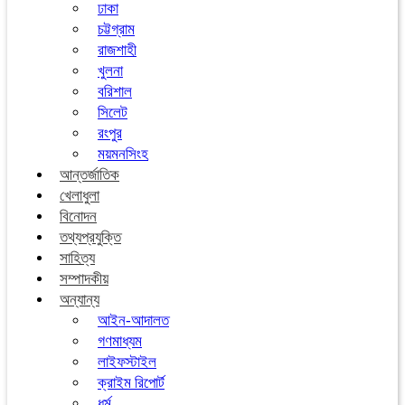
ঢাকা
চট্টগ্রাম
রাজশাহী
খুলনা
বরিশাল
সিলেট
রংপুর
ময়মনসিংহ
আন্তর্জাতিক
খেলাধুলা
বিনোদন
তথ্যপ্রযুক্তি
সাহিত্য
সম্পাদকীয়
অন্যান্য
আইন-আদালত
গণমাধ্যম
লাইফস্টাইল
ক্রাইম রিপোর্ট
ধর্ম