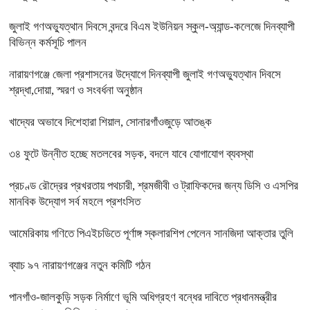
জুলাই গণঅভ্যুত্থান দিবসে বন্দরে বিএম ইউনিয়ন স্কুল-অ্যান্ড-কলেজে দিনব্যাপী
বিভিন্ন কর্মসূচি পালন
নারায়ণগঞ্জে জেলা প্রশাসনের উদ্যোগে দিনব্যাপী জুলাই গণঅভ্যুত্থান দিবসে
শ্রদ্ধা,দোয়া, স্মরণ ও সংবর্ধনা অনুষ্ঠান
খাদ্যের অভাবে দিশেহারা শিয়াল, সোনারগাঁওজুড়ে আতঙ্ক
৩৪ ফুটে উন্নীত হচ্ছে মতলবের সড়ক, বদলে যাবে যোগাযোগ ব্যবস্থা
প্রচণ্ড রৌদ্রের প্রখরতায় পথচারী, শ্রমজীবী ও ট্রাফিকদের জন্য ডিসি ও এসপির
মানবিক উদ্যোগ সর্ব মহলে প্রশংসিত
আমেরিকায় গণিতে পিএইচডিতে পূর্ণাঙ্গ স্কলারশিপ পেলেন সানজিদা আক্তার তুলি
ব্যাচ ৯৭ নারায়ণগঞ্জের নতুন কমিটি গঠন
পানগাঁও-জালকুড়ি সড়ক নির্মাণে ভূমি অধিগ্রহণ বন্ধের দাবিতে প্রধানমন্ত্রীর