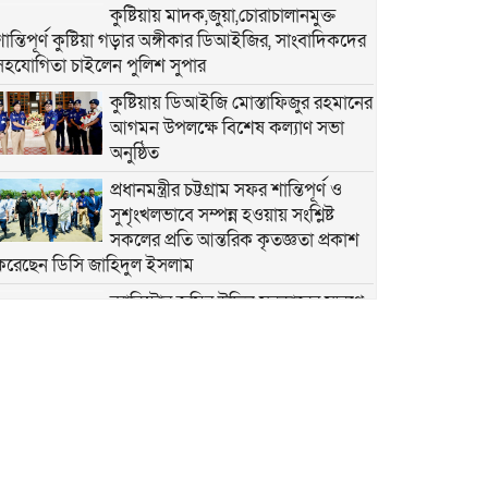
কুষ্টিয়ায় মাদক,জুয়া,চোরাচালানমুক্ত
শান্তিপূর্ণ কুষ্টিয়া গড়ার অঙ্গীকার ডিআইজির, সাংবাদিকদের
সহযোগিতা চাইলেন পুলিশ সুপার
কুষ্টিয়ায় ডিআইজি মোস্তাফিজুর রহমানের
আগমন উপলক্ষে বিশেষ কল্যাণ সভা
অনুষ্ঠিত
প্রধানমন্ত্রীর চট্টগ্রাম সফর শান্তিপূর্ণ ও
সুশৃংখলভাবে সম্পন্ন হওয়ায় সংশ্লিষ্ট
সকলের প্রতি আন্তরিক কৃতজ্ঞতা প্রকাশ
করেছেন ডিসি জাহিদুল ইসলাম
ব্যারিস্টার জমির উদ্দিন সরকারের স্মরণে
আলোচনা সভা, কোরআন খতম ও দোয়া মাহফিল
নারায়ণগঞ্জে আইন-শৃঙ্খলা কমিটির
সভায় মাদক ও কিশোর গ্যাং সহ সকল অপরাধ নির্মূলে
কঠোর অবস্থান ডিসির
নারায়ণগঞ্জে আইন-শৃঙ্খলা কমিটির
সভায় মাদক ও কিশোর গ্যাং সহ সকল অপরাধ নির্মূলে