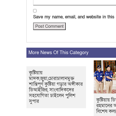
Save my name, email, and website in this
More News Of This Category
কুষ্টিয়ায়
মাদক,জুয়া,চোরাচালানমুক্ত
শান্তিপূর্ণ কুষ্টিয়া গড়ার অঙ্গীকার
ডিআইজির, সাংবাদিকদের
সহযোগিতা চাইলেন পুলিশ
কুষ্টিয়ায়
সুপার
রহমানের 
বিশেষ কল্য