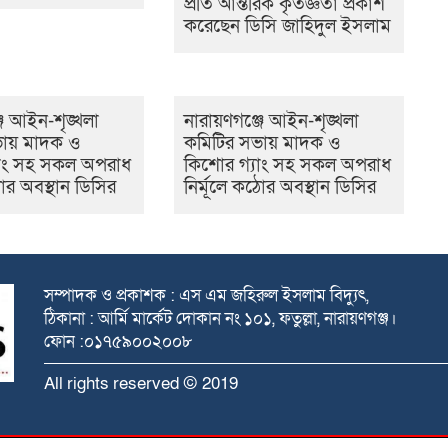
প্রতি আন্তরিক কৃতজ্ঞতা প্রকাশ
করেছেন ডিসি জাহিদুল ইসলাম
জে আইন-শৃঙ্খলা
নারায়ণগঞ্জে আইন-শৃঙ্খলা
ভায় মাদক ও
কমিটির সভায় মাদক ও
যাং সহ সকল অপরাধ
কিশোর গ্যাং সহ সকল অপরাধ
ঠোর অবস্থান ডিসির
নির্মূলে কঠোর অবস্থান ডিসির
সম্পাদক ও প্রকাশক : এস এম জহিরুল ইসলাম বিদ্যুৎ,
ঠিকানা : আর্মি মার্কেট দোকান নং ১০১, ফতুল্লা, নারায়ণগঞ্জ।
ফোন :০১৭৫৯০০২০০৮
All rights reserved © 2019