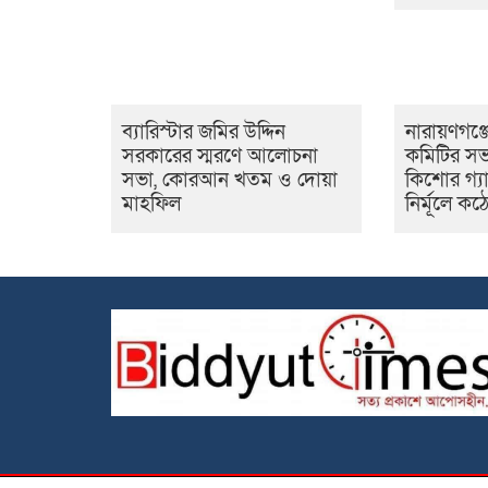
ব্যারিস্টার জমির উদ্দিন
নারায়ণগঞ্
সরকারের স্মরণে আলোচনা
কমিটির স
সভা, কোরআন খতম ও দোয়া
কিশোর গ্
মাহফিল
নির্মূলে ক