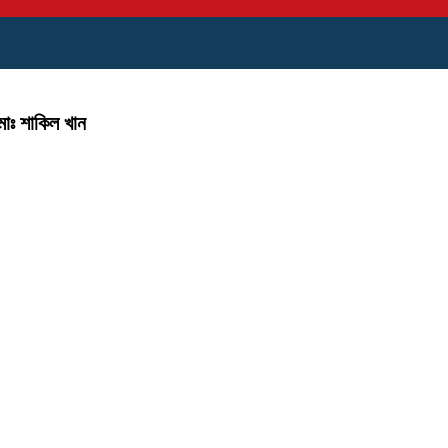
োঃ শাকিল খান