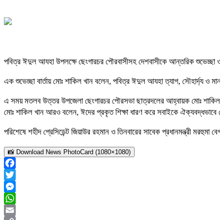
পবিত্র ঈদুল আযহা উপলক্ষে ছেংগারচর পৌরবাসীসহ দেশবাসীকে আন্তরিক শুভেচ্ছা
এক শুভেচ্ছা বার্তায় মোঃ শাকিল খান বলেন, পবিত্র ঈদুল আযহা ত্যাগ, সৌহার্দ্য ও ম
এ সময় মতলব উত্তর উপজেলা ছেংগারচর পৌরসভা ছাত্রদলের আহ্বায়ক মোঃ শাকিল খান,
মোঃ শাকিল খান আরও বলেন, ঈদের প্রকৃত শিক্ষা ধারণ করে সবাইকে ঐক্যবদ্ধভাবে 
পরিশেষে শহীদ প্রেসিডেন্ট জিয়াউর রহমান ও তিনবারের সাবেক প্রধানমন্ত্রী মরহুমা ব
📸 Download News PhotoCard (1080×1080)
Facebook
Twitter
Messenger
WhatsApp