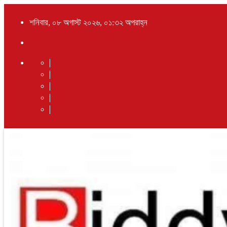
শনিবার, ০৮ অগাস্ট ২০২৬, ০১:৩২ অপরাহ্ন