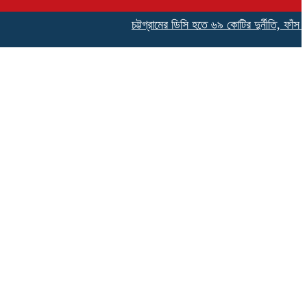
চট্টগ্রামের ডিসি হতে ৬৯ কোটির দুর্নীতি, ফাঁস হলো