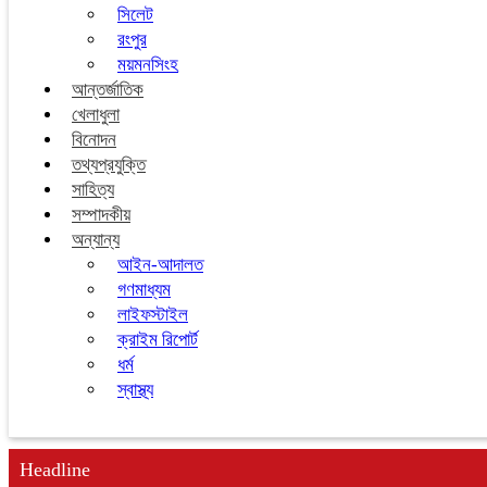
সিলেট
রংপুর
ময়মনসিংহ
আন্তর্জাতিক
খেলাধুলা
বিনোদন
তথ্যপ্রযুক্তি
সাহিত্য
সম্পাদকীয়
অন্যান্য
আইন-আদালত
গণমাধ্যম
লাইফস্টাইল
ক্রাইম রিপোর্ট
ধর্ম
স্বাস্থ্য
Headline