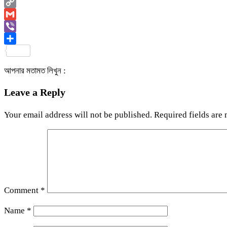
Email
Copy
Link
Gmail
Viber
Share
আপনার মতামত লিখুন :
Leave a Reply
Your email address will not be published.
Required fields are
Comment
*
Name
*