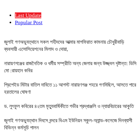
Last Update
Popular Post
জুলাই গণঅভ্যুত্থানে সকল শহীদদের আত্মার মাগফিরাত কামনায় চৌধুরীবাড়ি
ব্যবসায়ী এসোসিয়েশনের মিলাদ ও দোয়া,
নারায়ণগঞ্জের রাজনৈতিক ও ধর্মীয় সম্প্রীতি অন্য জেলার জন্য উজ্জ্বল দৃষ্টান্ত: ডিসি
মো :রায়হান কবির
প্রিপেইড মিটার বাতিল দাবিতে ১১ আগস্ট নারায়ণগঞ্জ শহরে গণমিছিল, আসতে পারে
হরতালের ঘোষণা
ড. লুৎফুল কবিরের ৪২তম মৃত্যুবার্ষিকীতে গভীর শ্রদ্ধাঞ্জলি ও ন্যায়বিচারের আকুতি
জুলাই গণঅভ্যুত্থান দিবসে বন্দরে বিএম ইউনিয়ন স্কুল-অ্যান্ড-কলেজে দিনব্যাপী
বিভিন্ন কর্মসূচি পালন