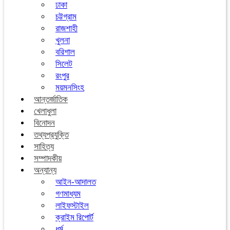
ঢাকা
চট্টগ্রাম
রাজশাহী
খুলনা
বরিশাল
সিলেট
রংপুর
ময়মনসিংহ
আন্তর্জাতিক
খেলাধুলা
বিনোদন
তথ্যপ্রযুক্তি
সাহিত্য
সম্পাদকীয়
অন্যান্য
আইন-আদালত
গণমাধ্যম
লাইফস্টাইল
ক্রাইম রিপোর্ট
ধর্ম