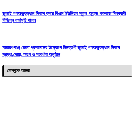
জুলাই গণঅভ্যুত্থান দিবসে বন্দরে বিএম ইউনিয়ন স্কুল-অ্যান্ড-কলেজে দিনব্যাপী
বিভিন্ন কর্মসূচি পালন
নারায়ণগঞ্জে জেলা প্রশাসনের উদ্যোগে দিনব্যাপী জুলাই গণঅভ্যুত্থান দিবসে
শ্রদ্ধা,দোয়া, স্মরণ ও সংবর্ধনা অনুষ্ঠান
ফেসবুকে আমরা