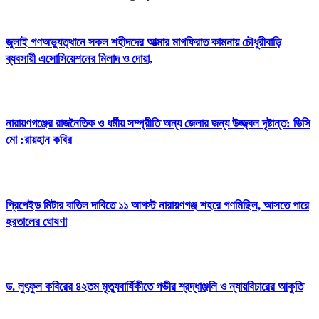
জুলাই গণঅভ্যুত্থানে সকল শহীদদের আত্মার মাগফিরাত কামনায় চৌধুরীবাড়ি
ব্যবসায়ী এসোসিয়েশনের মিলাদ ও দোয়া,
নারায়ণগঞ্জের রাজনৈতিক ও ধর্মীয় সম্প্রীতি অন্য জেলার জন্য উজ্জ্বল দৃষ্টান্ত: ডিসি
মো :রায়হান কবির
প্রিপেইড মিটার বাতিল দাবিতে ১১ আগস্ট নারায়ণগঞ্জ শহরে গণমিছিল, আসতে পারে
হরতালের ঘোষণা
ড. লুৎফুল কবিরের ৪২তম মৃত্যুবার্ষিকীতে গভীর শ্রদ্ধাঞ্জলি ও ন্যায়বিচারের আকুতি