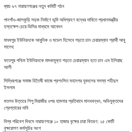
ব্যাচ ৯৭ নারায়ণগঞ্জের নতুন কমিটি গঠন
পানগাঁও-জালকুড়ি সড়ক নির্মাণে ভূমি অধিগ্রহণ বন্ধের দাবিতে প্রধানমন্ত্রীর
হস্তক্ষেপ চেয়ে ডিসির মাধ্যমে আবেদন
মাধবপুর ইউনিয়নকে আধুনিক ও মডেল হিসেবে গড়তে চান চেয়ারম্যান প্রার্থী আবু
সালেহ
ফতেপুর পশ্চিম ইউনিয়নকে মাদকমুক্ত গড়তে চেয়ারম্যান হতে চান এম ইলিয়াছ
আলী
সিদ্ধিরগঞ্জে‌ সমাজ হিতৈষী কাজে প্রশংসিত মহানগর যুবদলের সদস্য শহীদুল
ইসলাম
মতলব উত্তরে শিপু মিয়াজীর ওপর হামলার প্রতিবাদে মানববন্ধন, অভিযুক্তদের
গ্রেপ্তারের দাবি
বিশ্ব পরিবেশ দিবসে নারায়ণগঞ্জে ১০ হাজার বৃক্ষের চারা বিতরণ: ২৫ কোটি
বৃক্ষরোপণ কর্মসূচির অংশ