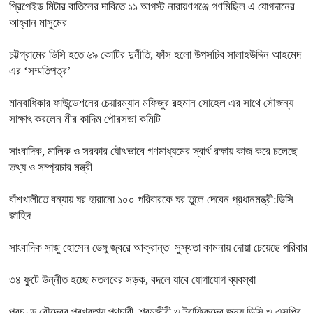
প্রিপেইড মিটার বাতিলের দাবিতে ১১ আগস্ট নারায়ণগঞ্জে গণমিছিল এ যোগদানের
আহ্বান মাসুমের
চট্টগ্রামের ডিসি হতে ৬৯ কোটির দুর্নীতি, ফাঁস হলো উপসচিব সালাহউদ্দিন আহমেদ
এর ‘সম্মতিপত্র’
মানবাধিকার ফাউন্ডেশনের চেয়ারম্যান মফিজুর রহমান সোহেল এর সাথে সৌজন্য
সাক্ষাৎ করলেন মীর কাদিম পৌরসভা কমিটি
সাংবাদিক, মালিক ও সরকার যৌথভাবে গণমাধ্যমের স্বার্থ রক্ষায় কাজ করে চলেছে–
তথ্য ও সম্প্রচার মন্ত্রী
বাঁশখালীতে বন্যায় ঘর হারানো ১০০ পরিবারকে ঘর তুলে দেবেন প্রধানমন্ত্রী:ডিসি
জাহিদ
সাংবাদিক সাজু হোসেন ডেঙ্গু জ্বরে আক্রান্ত সুস্থতা কামনায় দোয়া চেয়েছে পরিবার
৩৪ ফুটে উন্নীত হচ্ছে মতলবের সড়ক, বদলে যাবে যোগাযোগ ব্যবস্থা
প্রচণ্ড রৌদ্রের প্রখরতায় পথচারী, শ্রমজীবী ও ট্রাফিকদের জন্য ডিসি ও এসপির