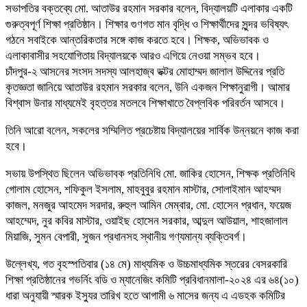
সভাপতির বক্তব্যে মো. আতাউর রহমান সরকার বলেন, বিদ্যালয়টি এলাকার একটি
গুরুত্বপূর্ণ শিক্ষা প্রতিষ্ঠান। শিক্ষার গুণগত মান বৃদ্ধি ও শিক্ষার্থীদের সুন্দর ভবিষ্যৎ
গঠনে সবাইকে আন্তরিকতার সঙ্গে কাজ করতে হবে। শিক্ষক, অভিভাবক ও
এলাকাবাসীর সহযোগিতায় বিদ্যালয়কে আরও এগিয়ে নেওয়া সম্ভব হবে।
চাঁদপুর-২ আসনের সংসদ সদস্য আলহাজ্ব ডক্টর মোহাম্মদ জালাল উদ্দিনের প্রতি
কৃতজ্ঞতা জানিয়ে আতাউর রহমান সরকার বলেন, উনি একজন শিক্ষানুরাগী। আমার
বিশ্বাস উনার মাধ্যমেই বৃহত্তর মতলবে শিক্ষাখাতে বৈপ্লবিক পরিবর্তন আসবে।
তিনি আরো বলেন, সকলের সম্মিলিত প্রচেষ্টায় বিদ্যালয়ের সার্বিক উন্নয়নে কাজ করা
হবে।
সভায় উপস্থিত ছিলেন অভিভাবক প্রতিনিধি মো. জাকির হোসেন, শিক্ষক প্রতিনিধি
গোলাম হোসেন, শফিকুল ইসলাম, মাহবুবুর রহমান মাস্টার, সোলাইমান আহম্মদ
কাজল, মনজুর আহমেদ সরদার, রুহুল আমিন মেম্বার, মো. হোসেন প্রধান, ফয়েজ
আহম্মেদ, নুর কবির মাস্টার, ওয়াইছ হোসেন সরকার, আব্দুল আউয়াল, শাহজালাল
মিয়াজি, সুমন বেপারী, সুজন প্রধানসহ স্থানীয় গণ্যমান্য ব্যক্তিবর্গ।
উল্লেখ্য, গত বৃহস্পতিবার (১৪ মে) মাধ্যমিক ও উচ্চমাধ্যমিক স্তরের বেসরকারি
শিক্ষা প্রতিষ্ঠানের গভর্নিং বডি ও ম্যানেজিং কমিটি প্রবিধানমালা-২০২৪ এর ৬৪(১০)
ধারা অনুযায়ী স্মারক ইস্যুর তারিখ হতে আগামী ৬ মাসের জন্য এ এডহক কমিটির