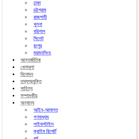
ঢাকা
চট্টগ্রাম
রাজশাহী
খুলনা
বরিশাল
সিলেট
রংপুর
ময়মনসিংহ
আন্তর্জাতিক
খেলাধুলা
বিনোদন
তথ্যপ্রযুক্তি
সাহিত্য
সম্পাদকীয়
অন্যান্য
আইন-আদালত
গণমাধ্যম
লাইফস্টাইল
ক্রাইম রিপোর্ট
ধর্ম