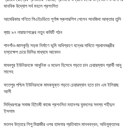
মানবিক উদ্যোগ সর্ব মহলে প্রশংসিত
আমেরিকায় গণিতে পিএইচডিতে পূর্ণাঙ্গ স্কলারশিপ পেলেন সানজিদা আক্তার তুলি
ব্যাচ ৯৭ নারায়ণগঞ্জের নতুন কমিটি গঠন
পানগাঁও-জালকুড়ি সড়ক নির্মাণে ভূমি অধিগ্রহণ বন্ধের দাবিতে প্রধানমন্ত্রীর
হস্তক্ষেপ চেয়ে ডিসির মাধ্যমে আবেদন
মাধবপুর ইউনিয়নকে আধুনিক ও মডেল হিসেবে গড়তে চান চেয়ারম্যান প্রার্থী আবু
সালেহ
ফতেপুর পশ্চিম ইউনিয়নকে মাদকমুক্ত গড়তে চেয়ারম্যান হতে চান এম ইলিয়াছ
আলী
সিদ্ধিরগঞ্জে‌ সমাজ হিতৈষী কাজে প্রশংসিত মহানগর যুবদলের সদস্য শহীদুল
ইসলাম
মতলব উত্তরে শিপু মিয়াজীর ওপর হামলার প্রতিবাদে মানববন্ধন, অভিযুক্তদের