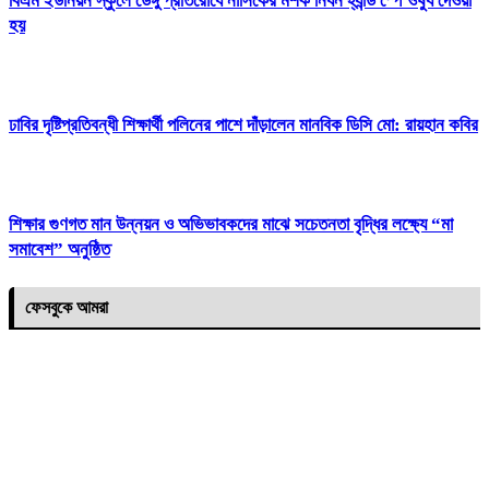
বিএম ইউনিয়ন স্কুলে ডেঙ্গু প্রতিরোধে নাসিকের মশক নিধন হ্যান্ড স্পে ওষুধ দেওয়া
হয়
ঢাবির দৃষ্টিপ্রতিবন্ধী শিক্ষার্থী পলিনের পাশে দাঁড়ালেন মানবিক ডিসি মো: রায়হান কবির
শিক্ষার গুণগত মান উন্নয়ন ও অভিভাবকদের মাঝে সচেতনতা বৃদ্ধির লক্ষ্যে “মা
সমাবেশ” অনুষ্ঠিত
ফেসবুকে আমরা