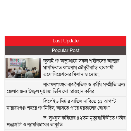
Last Update
Popular Post
জুলাই গণঅভ্যুত্থানে সকল শহীদদের আত্মার
মাগফিরাত কামনায় চৌধুরীবাড়ি ব্যবসায়ী
এসোসিয়েশনের মিলাদ ও দোয়া,
নারায়ণগঞ্জের রাজনৈতিক ও ধর্মীয় সম্প্রীতি অন্য
জেলার জন্য উজ্জ্বল দৃষ্টান্ত: ডিসি মো :রায়হান কবির
প্রিপেইড মিটার বাতিল দাবিতে ১১ আগস্ট
নারায়ণগঞ্জ শহরে গণমিছিল, আসতে পারে হরতালের ঘোষণা
ড. লুৎফুল কবিরের ৪২তম মৃত্যুবার্ষিকীতে গভীর
শ্রদ্ধাঞ্জলি ও ন্যায়বিচারের আকুতি