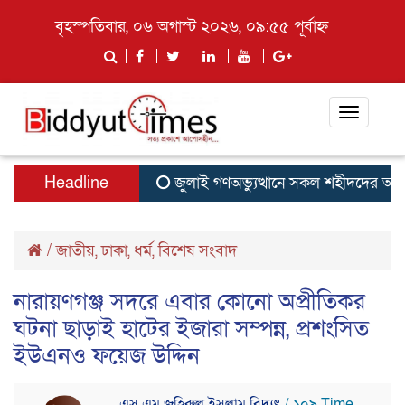
বৃহস্পতিবার, ০৬ অগাস্ট ২০২৬, ০৯:৫৫ পূর্বাহ্ন
Toggle
navigati
Headline
জুলাই গণঅভ্যুত্থানে সকল শহীদদের আত্মা
/
জাতীয়
,
ঢাকা
,
ধর্ম
,
বিশেষ সংবাদ
নারায়ণগঞ্জ সদরে এবার কোনো অপ্রীতিকর
ঘটনা ছাড়াই হাটের ইজারা সম্পন্ন, প্রশংসিত
ইউএনও ফয়েজ উদ্দিন
এস এম জহিরুল ইসলাম বিদ্যুৎ
/ ১০৯ Time