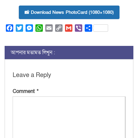
📸 Download News PhotoCard (1080×1080)
Facebook
Twitter
Messenger
WhatsApp
Email
Copy
Gmail
Viber
Share
Link
আপনার মতামত লিখুন :
Leave a Reply
Comment
*