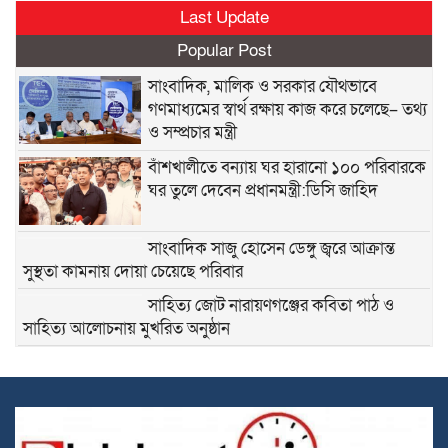
Last Update
Popular Post
সাংবাদিক, মালিক ও সরকার যৌথভাবে
গণমাধ্যমের স্বার্থ রক্ষায় কাজ করে চলেছে– তথ্য
ও সম্প্রচার মন্ত্রী
বাঁশখালীতে বন্যায় ঘর হারানো ১০০ পরিবারকে
ঘর তুলে দেবেন প্রধানমন্ত্রী:ডিসি জাহিদ
সাংবাদিক সাজু হোসেন ডেঙ্গু জ্বরে আক্রান্ত
সুস্থতা কামনায় দোয়া চেয়েছে পরিবার
সাহিত্য জোট নারায়ণগঞ্জের কবিতা পাঠ ও
সাহিত্য আলোচনায় মুখরিত অনুষ্ঠান
ভারতের পশ্চিমবঙ্গে আজান বন্ধে খুলে নেওয়া
হচ্ছে মসজিদের মাইক
প্রধানমন্ত্রীর সফর সফল করতে বাঁশখালী,শাহ
আমানত বিমানবন্দর ও হাটহাজারীর অনুষ্ঠানস্থলের প্রতিটি প্রস্তুতি