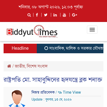
শনিবার, ০৮ অগাস্ট ২০২৬, ১২:০৩ পূর্বাহ্ন
Toggle
navigati
Headline
সাংবাদিক, মালিক ও সরকার যৌথভাবে গণমাধ্য
/
জাতীয়
,
বিশেষ সংবাদ
রাষ্ট্রপতি মো. সাহাবুদ্দিনের হৃদযন্ত্রে ব্লক শনাক্ত
নিজস্ব প্রতিবেদক
/ ৭৯ Time View
Update : বুধবার, ১৩ মে, ২০২৬