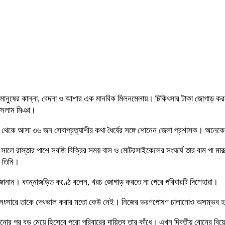
মানুষের কান্না, বেদনা ও আশার এক মানবিক মিলনমেলায়। চিকিৎসার টাকা জোগাড় করতে না প
 ইসলাম মিঞা।
াকা থেকে আসা ৩৬ জন সেবাপ্রত্যাশীর কথা ধৈর্যের সঙ্গে শোনেন জেলা প্রশাসক। অনেকে
রাস্তার পাশে সবজি বিক্রির সময় বাস ও মোটরসাইকেলের সংঘর্ষে তার বাম পা মারাত্মক
 তিনি।
 জানান। কান্নাজড়িত কণ্ঠে বলেন, খরচ জোগাড় করতে না পেরে পরিবারটি দিশেহারা।
ানান, সংসারে তাকে দেখভাল করার মতো কেউ নেই। নিজের ভরণপোষণ চালানোও অসম্ভব
হারানোর পর বড় মেয়ে হিসেবে পুরো পরিবারের দায়িত্ব তার কাঁধে। এখন দ্বিতীয় বোনের