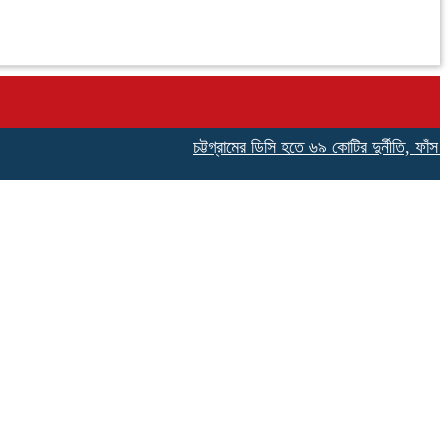
চট্টগ্রামের ডিসি হতে ৬৯ কোটির দুর্নীতি, ফাঁস হলো