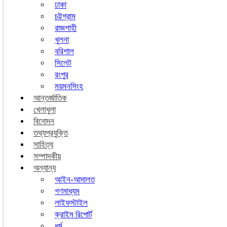
ঢাকা
চট্টগ্রাম
রাজশাহী
খুলনা
বরিশাল
সিলেট
রংপুর
ময়মনসিংহ
আন্তর্জাতিক
খেলাধুলা
বিনোদন
তথ্যপ্রযুক্তি
সাহিত্য
সম্পাদকীয়
অন্যান্য
আইন-আদালত
গণমাধ্যম
লাইফস্টাইল
ক্রাইম রিপোর্ট
ধর্ম