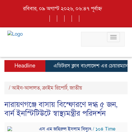
রবিবার, ০৯ অগাস্ট ২০২৬, ০৬:৪৭ পূর্বাহ্ন
Toggle
navigati
Headline
এডিটরস ক্লাব বাংলাদেশ এর চেয়ারম্যান নজ
/
আইন-আদালত
,
ক্রাইম রিপোর্ট
,
জাতীয়
নারায়ণগঞ্জে বাসায় বিস্ফোরণে দগ্ধ ৫ জন,
বার্ন ইনস্টিটিউটে স্বাস্থ্যমন্ত্রীর পরিদর্শন
এস এম জহিরুল ইসলাম বিদ্যুৎ
/ ১০৪ Time