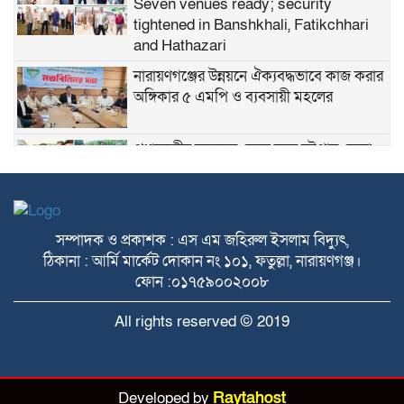
Seven venues ready; security
tightened in Banshkhali, Fatikchhari
and Hathazari
নারায়ণগঞ্জের উন্নয়নে ঐক্যবদ্ধভাবে কাজ করার
অঙ্গিকার ৫ এমপি ও ব্যবসায়ী মহলের
প্রধানমন্ত্রীর সফরকে কেন্দ্র করে চট্টগ্রাম জেলা
প্রশাসনের সাত ভেন্যু সহ সকল প্রস্তুতি সম্পন্ন :
ডিসি জাহিদ
প্রিপেইড মিটার বাতিলের দাবিতে ১১ আগস্ট
সম্পাদক ও প্রকাশক : এস এম জহিরুল ইসলাম বিদ্যুৎ,
নারায়ণগঞ্জে গণমিছিল এ যোগদানের আহ্বান মাসুমের
ঠিকানা : আর্মি মার্কেট দোকান নং ১০১, ফতুল্লা, নারায়ণগঞ্জ।
চট্টগ্রামের ডিসি হতে ৬৯ কোটির দুর্নীতি, ফাঁস
ফোন :০১৭৫৯০০২০০৮
হলো উপসচিব সালাহউদ্দিন আহমেদ এর ‘সম্মতিপত্র’
All rights reserved © 2019
মানবাধিকার ফাউন্ডেশনের চেয়ারম্যান মফিজুর
রহমান সোহেল এর সাথে সৌজন্য সাক্ষাৎ
করলেন মীর কাদিম পৌরসভা কমিটি
সাংবাদিক, মালিক ও সরকার যৌথভাবে
Developed by
Raytahost