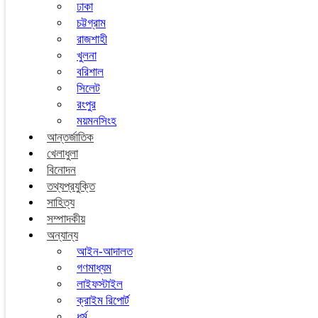
ঢাকা
চট্টগ্রাম
রাজশাহী
খুলনা
বরিশাল
সিলেট
রংপুর
ময়মনসিংহ
আন্তর্জাতিক
খেলাধুলা
বিনোদন
তথ্যপ্রযুক্তি
সাহিত্য
সম্পাদকীয়
অন্যান্য
আইন-আদালত
গণমাধ্যম
লাইফস্টাইল
ক্রাইম রিপোর্ট
ধর্ম