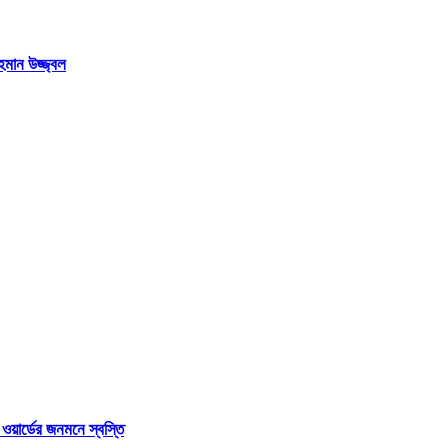
হমান উজ্জ্বল
য়ার্ডের জনমনে স্বস্তি