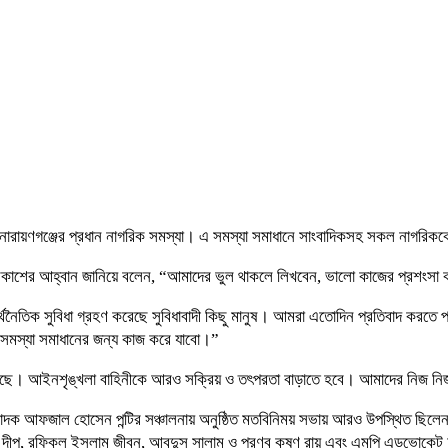
ারায়ণগঞ্জের প্রধান নাগরিক সমস্যা। এ সমস্যা সমাধানে সাংবাদিকসহ সকল নাগরিকক
 প্রকাশের আহ্বান জানিয়ে বলেন, “আমাদের ভুল থাকলে লিখবেন, ভালো কাজের প্রশং
িক সুবিধা গ্রহণ করেছে সুবিধাবাদী কিছু মানুষ। আমরা এতোদিন প্রতিবাদ করতে পা
ন সমস্যা সমাধানের জন্য কাজ করে যাবো।”
ে পড়েছে। আইনশৃঙ্খলা বাহিনীকে আরও সক্রিয় ও তৎপরতা বাড়াতে হবে। আমাদের নিজ 
্পাদক আফজাল হোসেন পন্টির সঞ্চালনায় অনুষ্ঠিত মতবিনিময় সভায় আরও উপস্থিত ছিলেন
লম দীপু, রফিকুল ইসলাম জীবন, আবদুস সালাম ও প্রণব কৃষ্ণ রায় এবং এমপি এডভোকে