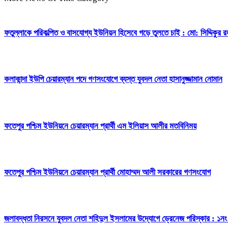
ফতুল্লাকে পরিকল্পিত ও বাসযোগ্য ইউনিয়ন হিসেবে গড়ে তুলতে চাই : মো: সিদ্দিকুর র
কলাকান্দা ইউপি চেয়ারম্যান পদে গণসংযোগে ব্যস্ত যুবদল নেতা হাসানুজ্জামান নোমান
ফতেপুর পশ্চিম ইউনিয়নে চেয়ারম্যান প্রার্থী এম ইলিয়াস আলীর মতবিনিময়
ফতেপুর পশ্চিম ইউনিয়নে চেয়ারম্যান প্রার্থী মোহাম্মদ আলী সরকারের গণসংযোগ
জলাবদ্ধতা নিরসনে যুবদল নেতা শহিদুল ইসলামের উদ্যোগে ড্রেনেজ পরিস্কার : ১নং ও