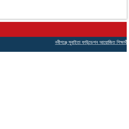
নবীগঞ্জে সুবাইতা ফাউন্ডেশন আয়োজিত শিক্ষার্থীদের দক্ষ