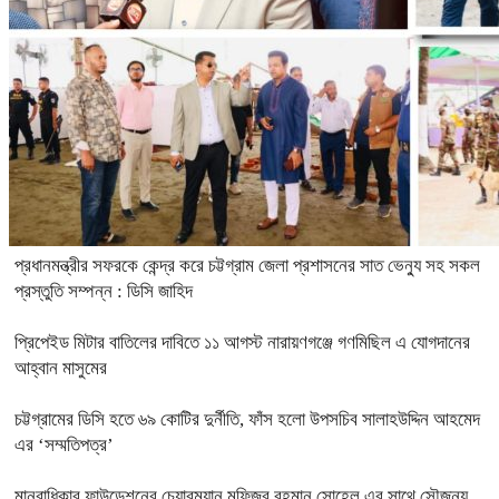
প্রধানমন্ত্রীর সফরকে কেন্দ্র করে চট্টগ্রাম জেলা প্রশাসনের সাত ভেন্যু সহ সকল
প্রস্তুতি সম্পন্ন : ডিসি জাহিদ
প্রিপেইড মিটার বাতিলের দাবিতে ১১ আগস্ট নারায়ণগঞ্জে গণমিছিল এ যোগদানের
আহ্বান মাসুমের
চট্টগ্রামের ডিসি হতে ৬৯ কোটির দুর্নীতি, ফাঁস হলো উপসচিব সালাহউদ্দিন আহমেদ
এর ‘সম্মতিপত্র’
মানবাধিকার ফাউন্ডেশনের চেয়ারম্যান মফিজুর রহমান সোহেল এর সাথে সৌজন্য