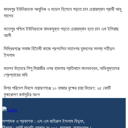
মাধবপুর ইউনিয়নকে আধুনিক ও মডেল হিসেবে গড়তে চান চেয়ারম্যান প্রার্থী আবু
সালেহ
ফতেপুর পশ্চিম ইউনিয়নকে মাদকমুক্ত গড়তে চেয়ারম্যান হতে চান এম ইলিয়াছ
আলী
সিদ্ধিরগঞ্জে‌ সমাজ হিতৈষী কাজে প্রশংসিত মহানগর যুবদলের সদস্য শহীদুল
ইসলাম
মতলব উত্তরে শিপু মিয়াজীর ওপর হামলার প্রতিবাদে মানববন্ধন, অভিযুক্তদের
গ্রেপ্তারের দাবি
বিশ্ব পরিবেশ দিবসে নারায়ণগঞ্জে ১০ হাজার বৃক্ষের চারা বিতরণ: ২৫ কোটি
বৃক্ষরোপণ কর্মসূচির অংশ
সম্পাদক ও প্রকাশক : এস এম জহিরুল ইসলাম বিদ্যুৎ,
ঠিকানা : আর্মি মার্কেট দোকান নং ১০১, ফতুল্লা, নারায়ণগঞ্জ।