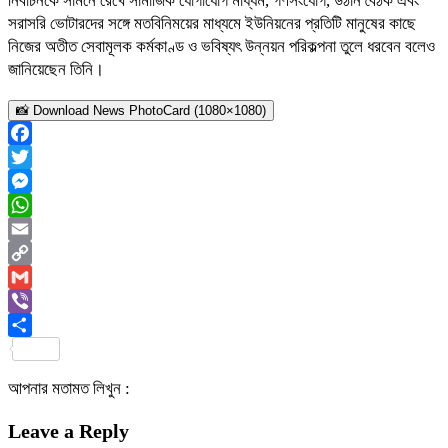
নির্বাচনকে সামনে রেখে সামাজিক যোগাযোগ মাধ্যম, গণসংযোগ, উঠান বৈঠক এবং
সরাসরি ভোটারদের সঙ্গে মতবিনিময়ের মাধ্যমে ইউনিয়নের প্রতিটি মানুষের কাছে
নিজের অতীত সেবামূলক কর্মকাণ্ড ও ভবিষ্যৎ উন্নয়ন পরিকল্পনা তুলে ধরবেন বলেও
জানিয়েছেন তিনি।
📸 Download News PhotoCard (1080×1080)
Facebook
Twitter
Messenger
WhatsApp
Email
Copy
Link
Gmail
Viber
Share
আপনার মতামত লিখুন :
Leave a Reply