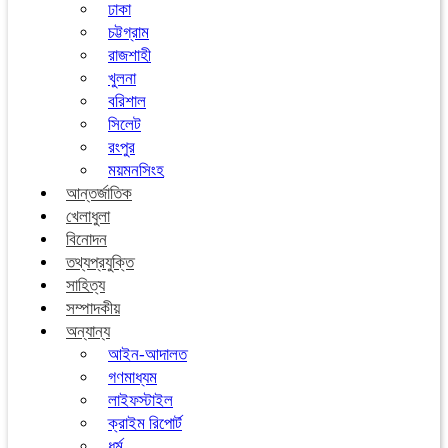
ঢাকা
চট্টগ্রাম
রাজশাহী
খুলনা
বরিশাল
সিলেট
রংপুর
ময়মনসিংহ
আন্তর্জাতিক
খেলাধুলা
বিনোদন
তথ্যপ্রযুক্তি
সাহিত্য
সম্পাদকীয়
অন্যান্য
আইন-আদালত
গণমাধ্যম
লাইফস্টাইল
ক্রাইম রিপোর্ট
ধর্ম