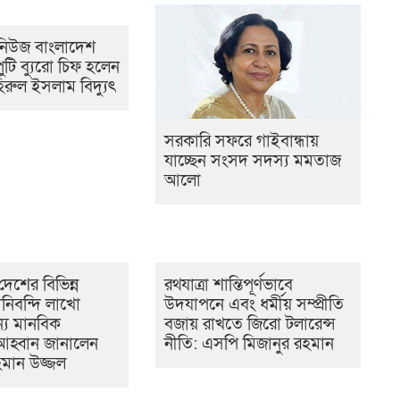
িউজ বাংলাদেশ
পুটি ব্যুরো চিফ হলেন
ুল ইসলাম বিদ্যুৎ
সরকারি সফরে গাইবান্ধায়
যাচ্ছেন সংসদ সদস্য মমতাজ
আলো
 দেশের বিভিন্ন
রথযাত্রা শান্তিপূর্ণভাবে
নিবন্দি লাখো
উদযাপনে এবং ধর্মীয় সম্প্রীতি
্য মানবিক
বজায় রাখতে জিরো টলারেন্স
আহ্বান জানালেন
নীতি: এসপি মিজানুর রহমান
রহমান উজ্জল