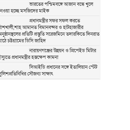
ভারতের পশ্চিমবঙ্গে আজান বন্ধে খুলে
নেওয়া হচ্ছে মসজিদের মাইক
প্রধানমন্ত্রীর সফর সফল করতে
বাঁশখালী,শাহ আমানত বিমানবন্দর ও হাটহাজারীর
অনুষ্ঠানস্থলের প্রতিটি প্রস্তুতি সরেজমিনে তদারকিতে দিনরাত
মাঠে চট্টগ্রামের ডিসি জাহিদ
নারায়ণগঞ্জের উন্নয়ন ও প্রিপেইড মিটার
স্যুতে প্রধানমন্ত্রীর হস্তক্ষেপ কামনা
সিআইডি প্রধানের সঙ্গে ইতালিয়ান স্টেট
পুলিশপ্রতিনিধির সৌজন্য সাক্ষাৎ
রাজধানী ঢাকার চারপাশের নদীদূষণ
রোধে কর্মপরিকল্পনা প্রণয়নের নির্দেশ
প্রধানমন্ত্রী তারেক রহমানের
নারায়ণগঞ্জে নৌযান শুমারি ২০২৬
অবহিতকরণ সভায় সঠিক তথ্যভান্ডার
নৌপরিবহনে দ্রুত সিদ্ধান্তে সহায়ক হবে :
ডিসি মো :রায়হান কবির