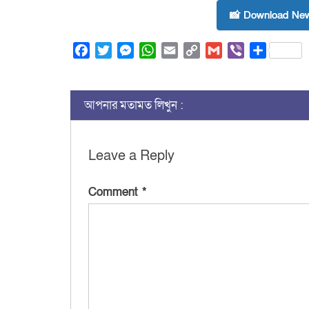
📸 Download New
Facebook
Twitter
Messenger
WhatsApp
Email
Copy
Gmail
Viber
Share
Link
আপনার মতামত লিখুন :
Leave a Reply
Comment
*