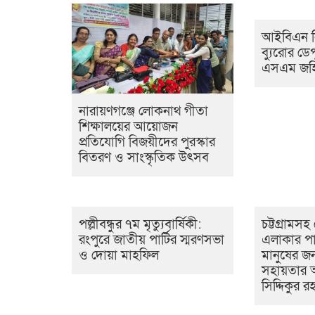
আইবিএন ন
ব্যুরোর ডে
এসএম জহির
নারায়ণগঞ্জে লোকনাথ গীতা
শিক্ষালয়ের আয়োজন
প্রতিযোগি বিজয়ীদের পুরস্কার
বিতরণ ও সাংস্কৃতিক উৎসব
পল্লীবন্ধুর ৭ম মৃত্যুবার্ষিকী:
চট্টগ্রামসহ
রংপুরে জাতীয় পার্টির স্মরণসভা
এলাকার পা
ও দোয়া মাহফিল
মানুষের জন
সহায়তার 
সিদ্দিকুর 