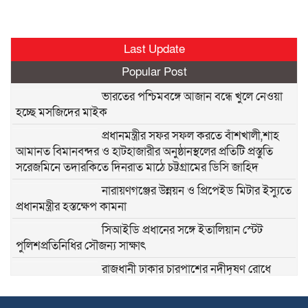
Last Update
Popular Post
ভারতের পশ্চিমবঙ্গে আজান বন্ধে খুলে নেওয়া
হচ্ছে মসজিদের মাইক
প্রধানমন্ত্রীর সফর সফল করতে বাঁশখালী,শাহ
আমানত বিমানবন্দর ও হাটহাজারীর অনুষ্ঠানস্থলের প্রতিটি প্রস্তুতি
সরেজমিনে তদারকিতে দিনরাত মাঠে চট্টগ্রামের ডিসি জাহিদ
নারায়ণগঞ্জের উন্নয়ন ও প্রিপেইড মিটার ইস্যুতে
প্রধানমন্ত্রীর হস্তক্ষেপ কামনা
সিআইডি প্রধানের সঙ্গে ইতালিয়ান স্টেট
পুলিশপ্রতিনিধির সৌজন্য সাক্ষাৎ
রাজধানী ঢাকার চারপাশের নদীদূষণ রোধে
কর্মপরিকল্পনা প্রণয়নের নির্দেশ প্রধানমন্ত্রী তারেক রহমানের