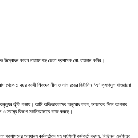
 শুভ উদ্বোধন করেন নারায়ণগঞ্জ জেলা প্রশাসক মো. রায়হান কবির।
রে ৬ মাস থেকে ৫ বছর বয়সী শিশুদের নীল ও লাল রঙের ভিটামিন ‘এ’ ক্যাপসুল খাওয়ানো
এবং শিশুমৃত্যুর ঝুঁকি কমায়। আমি অভিভাবকদের অনুরোধ করব, আজকের দিনে আপনার
ন ও স্বাস্থ্য বিভাগ সমন্বিতভাবে কাজ করছে।
াসনের অন্যান্য কর্মকর্তাবৃন্দ সহ সংশ্লিষ্ট কর্মকর্তা বৃন্দসহ, বিভিন্ন এনজিওর