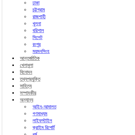
ঢাকা
চট্টগ্রাম
রাজশাহী
খুলনা
বরিশাল
সিলেট
রংপুর
ময়মনসিংহ
আন্তর্জাতিক
খেলাধুলা
বিনোদন
তথ্যপ্রযুক্তি
সাহিত্য
সম্পাদকীয়
অন্যান্য
আইন-আদালত
গণমাধ্যম
লাইফস্টাইল
ক্রাইম রিপোর্ট
ধর্ম