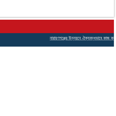
নারায়ণগঞ্জের উন্নয়নে ঐক্যবদ্ধভাবে কাজ করার অঙ্গ