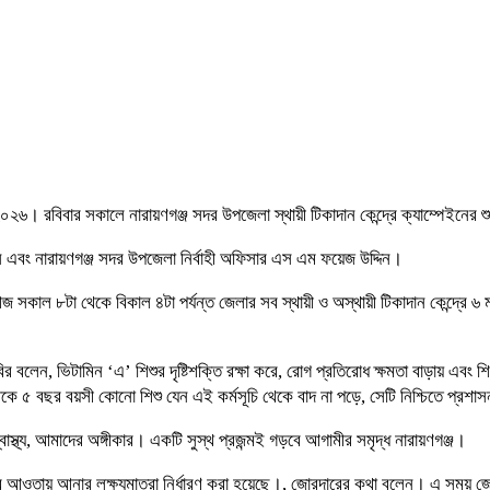
২০২৬। রবিবার সকালে নারায়ণগঞ্জ সদর উপজেলা স্থায়ী টিকাদান কেন্দ্রে ক্যাম্পেইনের
ান এবং নারায়ণগঞ্জ সদর উপজেলা নির্বাহী অফিসার এস এম ফয়েজ উদ্দিন।
জনে আজ সকাল ৮টা থেকে বিকাল ৪টা পর্যন্ত জেলার সব স্থায়ী ও অস্থায়ী টিকাদান কেন্দ্
ির বলেন, ভিটামিন ‘এ’ শিশুর দৃষ্টিশক্তি রক্ষা করে, রোগ প্রতিরোধ ক্ষমতা বাড়ায় 
েকে ৫ বছর বয়সী কোনো শিশু যেন এই কর্মসূচি থেকে বাদ না পড়ে, সেটি নিশ্চিতে প্রশাস
্থ্য, আমাদের অঙ্গীকার। একটি সুস্থ প্রজন্মই গড়বে আগামীর সমৃদ্ধ নারায়ণগঞ্জ।
ওতায় আনার লক্ষ্যমাত্রা নির্ধারণ করা হয়েছে।, জোরদারের কথা বলেন। এ সময় জেলা প্রশ