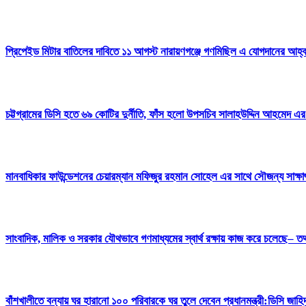
প্রিপেইড মিটার বাতিলের দাবিতে ১১ আগস্ট নারায়ণগঞ্জে গণমিছিল এ যোগদানের আহ্ব
চট্টগ্রামের ডিসি হতে ৬৯ কোটির দুর্নীতি, ফাঁস হলো উপসচিব সালাহউদ্দিন আহমেদ এর
মানবাধিকার ফাউন্ডেশনের চেয়ারম্যান মফিজুর রহমান সোহেল এর সাথে সৌজন্য সাক্
সাংবাদিক, মালিক ও সরকার যৌথভাবে গণমাধ্যমের স্বার্থ রক্ষায় কাজ করে চলেছে– তথ্য 
বাঁশখালীতে বন্যায় ঘর হারানো ১০০ পরিবারকে ঘর তুলে দেবেন প্রধানমন্ত্রী:ডিসি জাহি