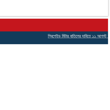
প্রিপেইড মিটার বাতিলের দাবিতে ১১ আগস্ট নারায়ণগ