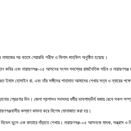
ার নামাজের পর খতমে গেয়ারভি শরীফ ও মিলাদ মাহফিল অনুষ্ঠিত হয়েছে।
ায়হান কবির এবং নারায়ণগঞ্জ-০৫ আসনের সংসদ সদস্যের রাজনৈতিক সচিব ও নারায়ণগঞ
যরত ইমাম হোসাইন রা. এবং তাঁর সঙ্গীদের শাহাদাত আমাদের শেখায় সত্য ও ন্যায়ের পক
ড়ানোর প্রেরণার দিন। জেলা প্রশাসন সবসময় ধর্মীয় ভাবগাম্ভীর্য বজায় রেখে সকল সম্প্র
নারায়ণগঞ্জবাসীর কল্যাণ কামনা করে বিশেষ মোনাজাত করা হয়।
িভেদ ভুলে এক কাতারে দাঁড়াতে শেখায়। নারায়ণগঞ্জ-০৫ আসনকে মাদক, সন্ত্রাস ও 