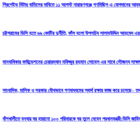
প্রিপেইড মিটার বাতিলের দাবিতে ১১ আগস্ট নারায়ণগঞ্জে গণমিছিল এ যোগদানের আহ্ব
চট্টগ্রামের ডিসি হতে ৬৯ কোটির দুর্নীতি, ফাঁস হলো উপসচিব সালাহউদ্দিন আহমেদ এর
মানবাধিকার ফাউন্ডেশনের চেয়ারম্যান মফিজুর রহমান সোহেল এর সাথে সৌজন্য সাক্
সাংবাদিক, মালিক ও সরকার যৌথভাবে গণমাধ্যমের স্বার্থ রক্ষায় কাজ করে চলেছে– তথ্য 
বাঁশখালীতে বন্যায় ঘর হারানো ১০০ পরিবারকে ঘর তুলে দেবেন প্রধানমন্ত্রী:ডিসি জাহি