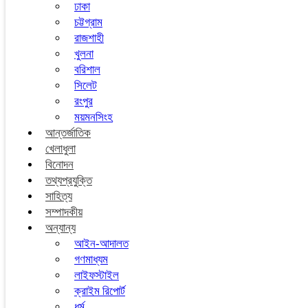
ঢাকা
চট্টগ্রাম
রাজশাহী
খুলনা
বরিশাল
সিলেট
রংপুর
ময়মনসিংহ
আন্তর্জাতিক
খেলাধুলা
বিনোদন
তথ্যপ্রযুক্তি
সাহিত্য
সম্পাদকীয়
অন্যান্য
আইন-আদালত
গণমাধ্যম
লাইফস্টাইল
ক্রাইম রিপোর্ট
ধর্ম