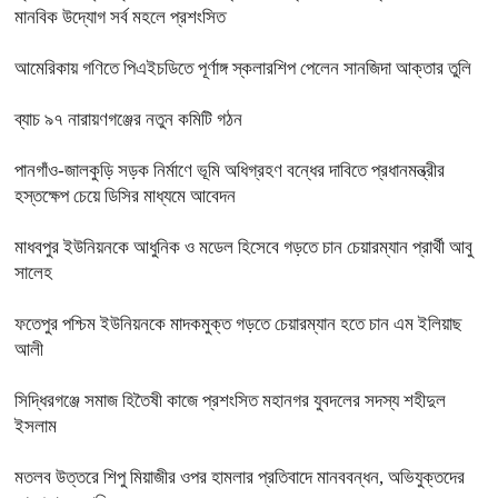
মানবিক উদ্যোগ সর্ব মহলে প্রশংসিত
আমেরিকায় গণিতে পিএইচডিতে পূর্ণাঙ্গ স্কলারশিপ পেলেন সানজিদা আক্তার তুলি
ব্যাচ ৯৭ নারায়ণগঞ্জের নতুন কমিটি গঠন
পানগাঁও-জালকুড়ি সড়ক নির্মাণে ভূমি অধিগ্রহণ বন্ধের দাবিতে প্রধানমন্ত্রীর
হস্তক্ষেপ চেয়ে ডিসির মাধ্যমে আবেদন
মাধবপুর ইউনিয়নকে আধুনিক ও মডেল হিসেবে গড়তে চান চেয়ারম্যান প্রার্থী আবু
সালেহ
ফতেপুর পশ্চিম ইউনিয়নকে মাদকমুক্ত গড়তে চেয়ারম্যান হতে চান এম ইলিয়াছ
আলী
সিদ্ধিরগঞ্জে‌ সমাজ হিতৈষী কাজে প্রশংসিত মহানগর যুবদলের সদস্য শহীদুল
ইসলাম
মতলব উত্তরে শিপু মিয়াজীর ওপর হামলার প্রতিবাদে মানববন্ধন, অভিযুক্তদের