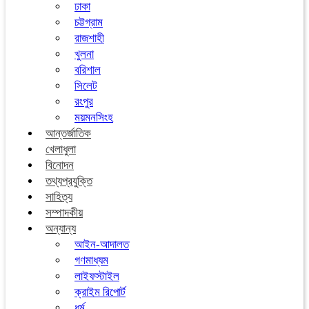
ঢাকা
চট্টগ্রাম
রাজশাহী
খুলনা
বরিশাল
সিলেট
রংপুর
ময়মনসিংহ
আন্তর্জাতিক
খেলাধুলা
বিনোদন
তথ্যপ্রযুক্তি
সাহিত্য
সম্পাদকীয়
অন্যান্য
আইন-আদালত
গণমাধ্যম
লাইফস্টাইল
ক্রাইম রিপোর্ট
ধর্ম