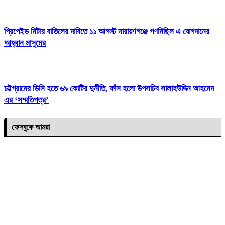
প্রিপেইড মিটার বাতিলের দাবিতে ১১ আগস্ট নারায়ণগঞ্জে গণমিছিল এ যোগদানের
আহ্বান মাসুমের
চট্টগ্রামের ডিসি হতে ৬৯ কোটির দুর্নীতি, ফাঁস হলো উপসচিব সালাহউদ্দিন আহমেদ
এর ‘সম্মতিপত্র’
ফেসবুকে আমরা