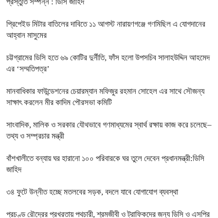
প্রস্তুতি সম্পন্ন : ডিসি জাহিদ
প্রিপেইড মিটার বাতিলের দাবিতে ১১ আগস্ট নারায়ণগঞ্জে গণমিছিল এ যোগদানের
আহ্বান মাসুমের
চট্টগ্রামের ডিসি হতে ৬৯ কোটির দুর্নীতি, ফাঁস হলো উপসচিব সালাহউদ্দিন আহমেদ
এর ‘সম্মতিপত্র’
মানবাধিকার ফাউন্ডেশনের চেয়ারম্যান মফিজুর রহমান সোহেল এর সাথে সৌজন্য
সাক্ষাৎ করলেন মীর কাদিম পৌরসভা কমিটি
সাংবাদিক, মালিক ও সরকার যৌথভাবে গণমাধ্যমের স্বার্থ রক্ষায় কাজ করে চলেছে–
তথ্য ও সম্প্রচার মন্ত্রী
বাঁশখালীতে বন্যায় ঘর হারানো ১০০ পরিবারকে ঘর তুলে দেবেন প্রধানমন্ত্রী:ডিসি
জাহিদ
৩৪ ফুটে উন্নীত হচ্ছে মতলবের সড়ক, বদলে যাবে যোগাযোগ ব্যবস্থা
প্রচণ্ড রৌদ্রের প্রখরতায় পথচারী, শ্রমজীবী ও ট্রাফিকদের জন্য ডিসি ও এসপির