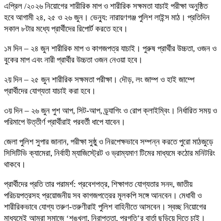
এপ্রিল /২০২৬ নিয়োগের শারীরিক মাপ ও শারীরিক সক্ষমতা যাচাই পরীক্ষা অনুষ্ঠিত
হবে আগামী ২৪, ২৫ ও ২৬ জুন। ভেন্যু: নারায়ণগঞ্জ পুলিশ লাইন্স মাঠ। প্রতিদিন
সকাল ৮টার মধ্যে প্রার্থীদের রিপোর্ট করতে হবে।
১ম দিন – ২৪ জুন শারীরিক মাপ ও কাগজপত্র যাচাই। পুরুষ প্রার্থীর উচ্চতা, ওজন ও
বুকের মাপ এবং নারী প্রার্থীর উচ্চতা ওজন নেওয়া হবে।
২য় দিন – ২৫ জুন শারীরিক সক্ষমতা পরীক্ষা। দৌড়, লং জাম্প ও হাই জাম্পে
প্রার্থীদের যোগ্যতা যাচাই করা হবে।
৩য় দিন – ২৬ জুন পুশ আপ, সিট-আপ, ড্র্যাগিং ও রোপ ক্লাইম্বিং। নির্ধারিত সময় ও
পরিমাপে উত্তীর্ণ প্রার্থীরাই পরবর্তী ধাপে যাবেন।
জেলা পুলিশ সুপার জানান, পরীক্ষা সুষ্ঠু ও নিরপেক্ষভাবে সম্পন্ন করতে পুরো মাঠজুড়ে
সিসিটিভি ক্যামেরা, নির্বাহী ম্যাজিস্ট্রেট ও ভ্রাম্যমাণ টিমের মাধ্যমে কঠোর মনিটরিং
থাকবে।
প্রার্থীদের প্রতি তার পরামর্শ: প্রবেশপত্র, শিক্ষাগত যোগ্যতার সনদ, জাতীয়
পরিচয়পত্রসহ প্রয়োজনীয় সব কাগজপত্রের মূলকপি সঙ্গে আনবেন। মেধাবী ও
শারীরিকভাবে যোগ্য তরুণ-তরুণীরাই পুলিশ বাহিনীতে আসবেন। স্বচ্ছ নিয়োগের
মাধ্যমেই আমরা সমাজে ‘শৃঙ্খলা, নিরাপত্তা, প্রগতি’র বার্তা ছড়িয়ে দিতে চাই।