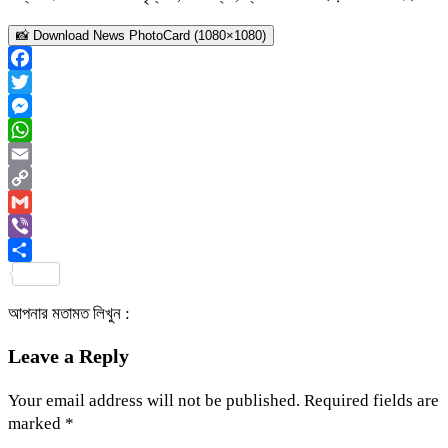
📸 Download News PhotoCard (1080×1080)
Facebook
Twitter
Messenger
WhatsApp
Email
Copy
Link
Gmail
Viber
Share
আপনার মতামত লিখুন :
Leave a Reply
Your email address will not be published.
Required fields are
marked
*