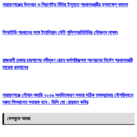
নারায়ণগঞ্জের উন্নয়ন ও প্রিপেইড মিটার ইস্যুতে প্রধানমন্ত্রীর হস্তক্ষেপ কামনা
সিআইডি প্রধানের সঙ্গে ইতালিয়ান স্টেট পুলিশপ্রতিনিধির সৌজন্য সাক্ষাৎ
রাজধানী ঢাকার চারপাশের নদীদূষণ রোধে কর্মপরিকল্পনা প্রণয়নের নির্দেশ প্রধানমন্ত্রী
তারেক রহমানের
নারায়ণগঞ্জে নৌযান শুমারি ২০২৬ অবহিতকরণ সভায় সঠিক তথ্যভান্ডার নৌপরিবহনে
দ্রুত সিদ্ধান্তে সহায়ক হবে : ডিসি মো :রায়হান কবির
ফেসবুকে আমরা