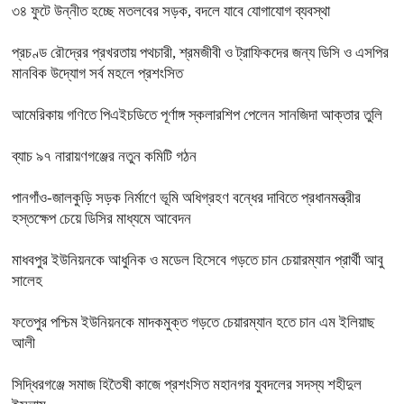
৩৪ ফুটে উন্নীত হচ্ছে মতলবের সড়ক, বদলে যাবে যোগাযোগ ব্যবস্থা
প্রচণ্ড রৌদ্রের প্রখরতায় পথচারী, শ্রমজীবী ও ট্রাফিকদের জন্য ডিসি ও এসপির
মানবিক উদ্যোগ সর্ব মহলে প্রশংসিত
আমেরিকায় গণিতে পিএইচডিতে পূর্ণাঙ্গ স্কলারশিপ পেলেন সানজিদা আক্তার তুলি
ব্যাচ ৯৭ নারায়ণগঞ্জের নতুন কমিটি গঠন
পানগাঁও-জালকুড়ি সড়ক নির্মাণে ভূমি অধিগ্রহণ বন্ধের দাবিতে প্রধানমন্ত্রীর
হস্তক্ষেপ চেয়ে ডিসির মাধ্যমে আবেদন
মাধবপুর ইউনিয়নকে আধুনিক ও মডেল হিসেবে গড়তে চান চেয়ারম্যান প্রার্থী আবু
সালেহ
ফতেপুর পশ্চিম ইউনিয়নকে মাদকমুক্ত গড়তে চেয়ারম্যান হতে চান এম ইলিয়াছ
আলী
সিদ্ধিরগঞ্জে‌ সমাজ হিতৈষী কাজে প্রশংসিত মহানগর যুবদলের সদস্য শহীদুল