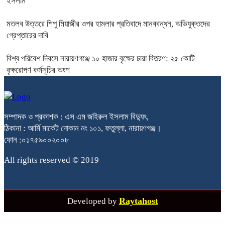
ইসলাম
মতলব উত্তরে শিপু মিয়াজীর ওপর হামলার প্রতিবাদে মানববন্ধন, অভিযুক্তদের
গ্রেপ্তারের দাবি
বিশ্ব পরিবেশ দিবসে নারায়ণগঞ্জে ১০ হাজার বৃক্ষের চারা বিতরণ: ২৫ কোটি
বৃক্ষরোপণ কর্মসূচির অংশ
সম্পাদক ও প্রকাশক : এস এম জহিরুল ইসলাম বিদ্যুৎ,
ঠিকানা : আর্মি মার্কেট দোকান নং ১০১, ফতুল্লা, নারায়ণগঞ্জ।
ফোন :০১৭৫৯০০২০০৮
All rights reserved © 2019
Raytahost
Developed by