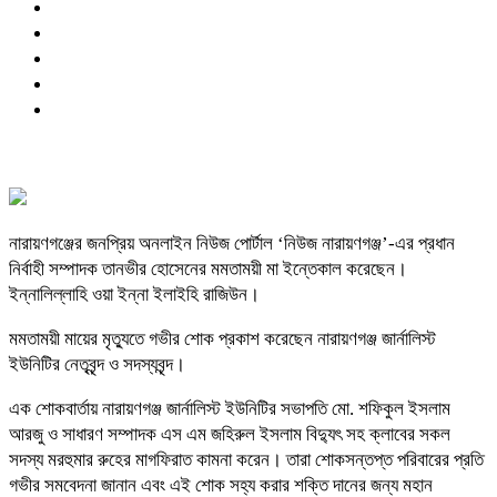
নারায়ণগঞ্জের জনপ্রিয় অনলাইন নিউজ পোর্টাল ‘নিউজ নারায়ণগঞ্জ’-এর প্রধান
নির্বাহী সম্পাদক তানভীর হোসেনের মমতাময়ী মা ইন্তেকাল করেছেন।
ইন্নালিল্লাহি ওয়া ইন্না ইলাইহি রাজিউন।
মমতাময়ী মায়ের মৃত্যুতে গভীর শোক প্রকাশ করেছেন নারায়ণগঞ্জ জার্নালিস্ট
ইউনিটির নেতৃবৃন্দ ও সদস্যবৃন্দ।
এক শোকবার্তায় নারায়ণগঞ্জ জার্নালিস্ট ইউনিটির সভাপতি মো. শফিকুল ইসলাম
আরজু ও সাধারণ সম্পাদক এস এম জহিরুল ইসলাম বিদ্যুৎ সহ ক্লাবের সকল
সদস্য মরহুমার রুহের মাগফিরাত কামনা করেন। তারা শোকসন্তপ্ত পরিবারের প্রতি
গভীর সমবেদনা জানান এবং এই শোক সহ্য করার শক্তি দানের জন্য মহান