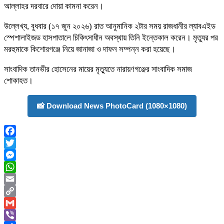
আল্লাহর দরবারে দোয়া কামনা করেন।
উল্লেখ্য, বুধবার (১৭ জুন ২০২৬) রাত আনুমানিক ২টার সময় রাজধানীর ল্যাবএইড
স্পেশালাইজড হাসপাতালে চিকিৎসাধীন অবস্থায় তিনি ইন্তেকাল করেন। মৃত্যুর পর
মরহুমাকে কিশোরগঞ্জে নিয়ে জানাজা ও দাফন সম্পন্ন করা হয়েছে।
সাংবাদিক তানভীর হোসেনের মায়ের মৃত্যুতে নারায়ণগঞ্জের সাংবাদিক সমাজ
শোকাহত।
📸 Download News PhotoCard (1080×1080)
Facebook
Twitter
Messenger
WhatsApp
Email
Copy
Link
Gmail