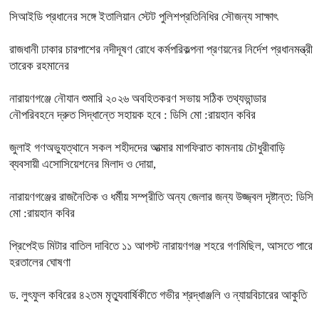
সিআইডি প্রধানের সঙ্গে ইতালিয়ান স্টেট পুলিশপ্রতিনিধির সৌজন্য সাক্ষাৎ
রাজধানী ঢাকার চারপাশের নদীদূষণ রোধে কর্মপরিকল্পনা প্রণয়নের নির্দেশ প্রধানমন্ত্রী
তারেক রহমানের
নারায়ণগঞ্জে নৌযান শুমারি ২০২৬ অবহিতকরণ সভায় সঠিক তথ্যভান্ডার
নৌপরিবহনে দ্রুত সিদ্ধান্তে সহায়ক হবে : ডিসি মো :রায়হান কবির
জুলাই গণঅভ্যুত্থানে সকল শহীদদের আত্মার মাগফিরাত কামনায় চৌধুরীবাড়ি
ব্যবসায়ী এসোসিয়েশনের মিলাদ ও দোয়া,
নারায়ণগঞ্জের রাজনৈতিক ও ধর্মীয় সম্প্রীতি অন্য জেলার জন্য উজ্জ্বল দৃষ্টান্ত: ডিসি
মো :রায়হান কবির
প্রিপেইড মিটার বাতিল দাবিতে ১১ আগস্ট নারায়ণগঞ্জ শহরে গণমিছিল, আসতে পারে
হরতালের ঘোষণা
ড. লুৎফুল কবিরের ৪২তম মৃত্যুবার্ষিকীতে গভীর শ্রদ্ধাঞ্জলি ও ন্যায়বিচারের আকুতি