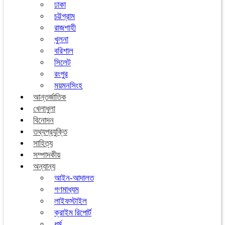
ঢাকা
চট্টগ্রাম
রাজশাহী
খুলনা
বরিশাল
সিলেট
রংপুর
ময়মনসিংহ
আন্তর্জাতিক
খেলাধুলা
বিনোদন
তথ্যপ্রযুক্তি
সাহিত্য
সম্পাদকীয়
অন্যান্য
আইন-আদালত
গণমাধ্যম
লাইফস্টাইল
ক্রাইম রিপোর্ট
ধর্ম