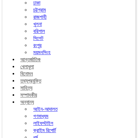
ঢাকা
চট্টগ্রাম
রাজশাহী
খুলনা
বরিশাল
সিলেট
রংপুর
ময়মনসিংহ
আন্তর্জাতিক
খেলাধুলা
বিনোদন
তথ্যপ্রযুক্তি
সাহিত্য
সম্পাদকীয়
অন্যান্য
আইন-আদালত
গণমাধ্যম
লাইফস্টাইল
ক্রাইম রিপোর্ট
ধর্ম