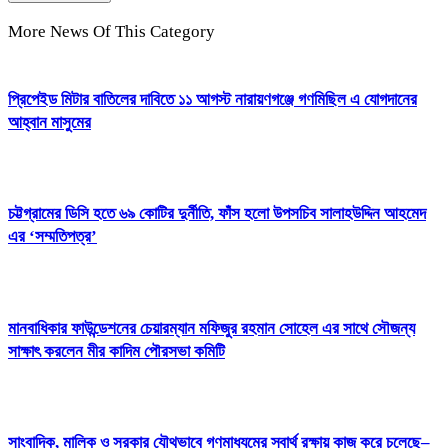
More News Of This Category
প্রিপেইড মিটার বাতিলের দাবিতে ১১ আগস্ট নারায়ণগঞ্জে গণমিছিল এ যোগদানের
আহ্বান মাসুমের
চট্টগ্রামের ডিসি হতে ৬৯ কোটির দুর্নীতি, ফাঁস হলো উপসচিব সালাহউদ্দিন আহমেদ
এর ‘সম্মতিপত্র’
মানবাধিকার ফাউন্ডেশনের চেয়ারম্যান মফিজুর রহমান সোহেল এর সাথে সৌজন্য
সাক্ষাৎ করলেন মীর কাদিম পৌরসভা কমিটি
সাংবাদিক, মালিক ও সরকার যৌথভাবে গণমাধ্যমের স্বার্থ রক্ষায় কাজ করে চলেছে–