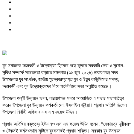
যুব সমাজকে আত্মকর্মী ও উদ্যোক্তা হিসেবে গড়ে তুলতে সরকারি সেবা ও সুযোগ-
সুবিধা সম্পর্কে সচেতনতা বাড়াতে মঙ্গলবার (১৬ জুন ২০২৬) নারায়ণগঞ্জ সদর
উপজেলায় যুব সংগঠক, জাতীয় পুরস্কারপ্রাপ্ত যুব ও ইয়ুথ কাউন্সিলের সদস্য,
আত্মকর্মী এবং যুব উদ্যোক্তাদের নিয়ে মতবিনিময় সভা অনুষ্ঠিত হয়েছে।
উপজেলা পল্লী উন্নয়ন ভবন, নারায়ণগঞ্জ সদরে আয়োজিত এ সভার সভাপতিত্ব
করেন উপজেলা যুব উন্নয়ন কর্মকর্তা মো. ইসমাইল ভূঁইয়া। প্রধান অতিথি ছিলেন
উপজেলা নির্বাহী অফিসার এস এম ফয়েজ উদ্দিন।
প্রধান অতিথির বক্তব্যে ইউএনও এস এম ফয়েজ উদ্দিন বলেন, “বেকারত্ব দূরীকরণ
ও টেকসই কর্মসংস্থান সৃষ্টিতে যুবসমাজই প্রধান শক্তি। সরকার যুব উন্নয়ন