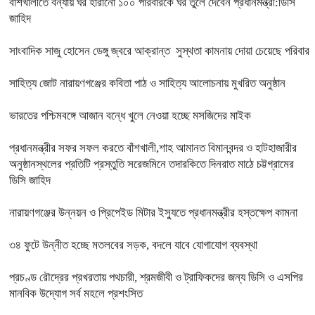
বাঁশখালীতে বন্যায় ঘর হারানো ১০০ পরিবারকে ঘর তুলে দেবেন প্রধানমন্ত্রী:ডিসি
জাহিদ
সাংবাদিক সাজু হোসেন ডেঙ্গু জ্বরে আক্রান্ত সুস্থতা কামনায় দোয়া চেয়েছে পরিবার
সাহিত্য জোট নারায়ণগঞ্জের কবিতা পাঠ ও সাহিত্য আলোচনায় মুখরিত অনুষ্ঠান
ভারতের পশ্চিমবঙ্গে আজান বন্ধে খুলে নেওয়া হচ্ছে মসজিদের মাইক
প্রধানমন্ত্রীর সফর সফল করতে বাঁশখালী,শাহ আমানত বিমানবন্দর ও হাটহাজারীর
অনুষ্ঠানস্থলের প্রতিটি প্রস্তুতি সরেজমিনে তদারকিতে দিনরাত মাঠে চট্টগ্রামের
ডিসি জাহিদ
নারায়ণগঞ্জের উন্নয়ন ও প্রিপেইড মিটার ইস্যুতে প্রধানমন্ত্রীর হস্তক্ষেপ কামনা
৩৪ ফুটে উন্নীত হচ্ছে মতলবের সড়ক, বদলে যাবে যোগাযোগ ব্যবস্থা
প্রচণ্ড রৌদ্রের প্রখরতায় পথচারী, শ্রমজীবী ও ট্রাফিকদের জন্য ডিসি ও এসপির
মানবিক উদ্যোগ সর্ব মহলে প্রশংসিত