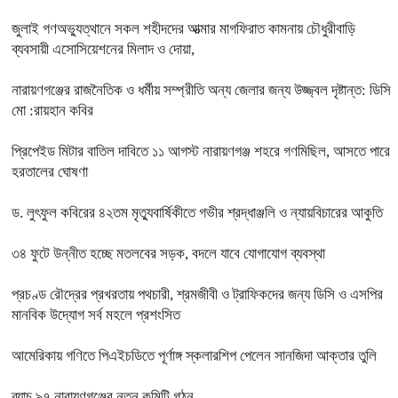
জুলাই গণঅভ্যুত্থানে সকল শহীদদের আত্মার মাগফিরাত কামনায় চৌধুরীবাড়ি
ব্যবসায়ী এসোসিয়েশনের মিলাদ ও দোয়া,
নারায়ণগঞ্জের রাজনৈতিক ও ধর্মীয় সম্প্রীতি অন্য জেলার জন্য উজ্জ্বল দৃষ্টান্ত: ডিসি
মো :রায়হান কবির
প্রিপেইড মিটার বাতিল দাবিতে ১১ আগস্ট নারায়ণগঞ্জ শহরে গণমিছিল, আসতে পারে
হরতালের ঘোষণা
ড. লুৎফুল কবিরের ৪২তম মৃত্যুবার্ষিকীতে গভীর শ্রদ্ধাঞ্জলি ও ন্যায়বিচারের আকুতি
৩৪ ফুটে উন্নীত হচ্ছে মতলবের সড়ক, বদলে যাবে যোগাযোগ ব্যবস্থা
প্রচণ্ড রৌদ্রের প্রখরতায় পথচারী, শ্রমজীবী ও ট্রাফিকদের জন্য ডিসি ও এসপির
মানবিক উদ্যোগ সর্ব মহলে প্রশংসিত
আমেরিকায় গণিতে পিএইচডিতে পূর্ণাঙ্গ স্কলারশিপ পেলেন সানজিদা আক্তার তুলি
ব্যাচ ৯৭ নারায়ণগঞ্জের নতুন কমিটি গঠন