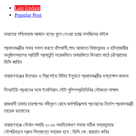
Last Update
Popular Post
ভারতের পশ্চিমবঙ্গে আজান বন্ধে খুলে নেওয়া হচ্ছে মসজিদের মাইক
প্রধানমন্ত্রীর সফর সফল করতে বাঁশখালী,শাহ আমানত বিমানবন্দর ও হাটহাজারীর
অনুষ্ঠানস্থলের প্রতিটি প্রস্তুতি সরেজমিনে তদারকিতে দিনরাত মাঠে চট্টগ্রামের
ডিসি জাহিদ
নারায়ণগঞ্জের উন্নয়ন ও প্রিপেইড মিটার ইস্যুতে প্রধানমন্ত্রীর হস্তক্ষেপ কামনা
সিআইডি প্রধানের সঙ্গে ইতালিয়ান স্টেট পুলিশপ্রতিনিধির সৌজন্য সাক্ষাৎ
রাজধানী ঢাকার চারপাশের নদীদূষণ রোধে কর্মপরিকল্পনা প্রণয়নের নির্দেশ প্রধানমন্ত্রী
তারেক রহমানের
নারায়ণগঞ্জে নৌযান শুমারি ২০২৬ অবহিতকরণ সভায় সঠিক তথ্যভান্ডার
নৌপরিবহনে দ্রুত সিদ্ধান্তে সহায়ক হবে : ডিসি মো :রায়হান কবির