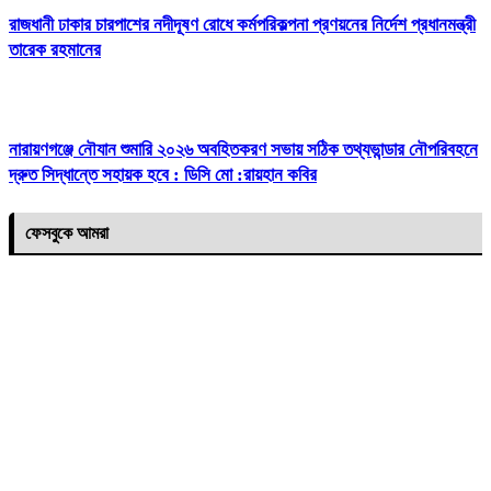
রাজধানী ঢাকার চারপাশের নদীদূষণ রোধে কর্মপরিকল্পনা প্রণয়নের নির্দেশ প্রধানমন্ত্রী
তারেক রহমানের
নারায়ণগঞ্জে নৌযান শুমারি ২০২৬ অবহিতকরণ সভায় সঠিক তথ্যভান্ডার নৌপরিবহনে
দ্রুত সিদ্ধান্তে সহায়ক হবে : ডিসি মো :রায়হান কবির
ফেসবুকে আমরা