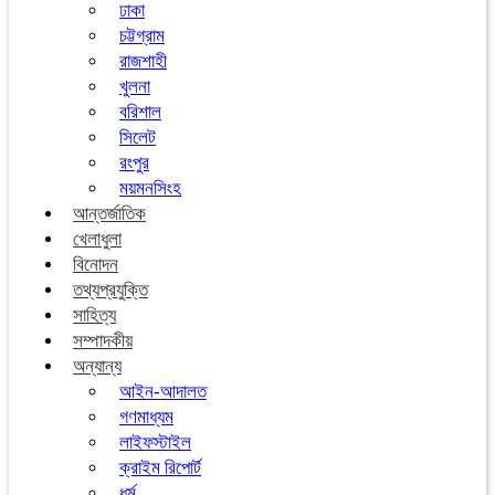
ঢাকা
চট্টগ্রাম
রাজশাহী
খুলনা
বরিশাল
সিলেট
রংপুর
ময়মনসিংহ
আন্তর্জাতিক
খেলাধুলা
বিনোদন
তথ্যপ্রযুক্তি
সাহিত্য
সম্পাদকীয়
অন্যান্য
আইন-আদালত
গণমাধ্যম
লাইফস্টাইল
ক্রাইম রিপোর্ট
ধর্ম