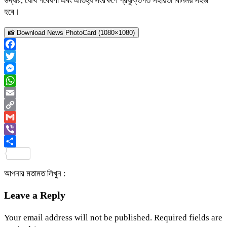
উদ্ধার, যৌথ গবেষণা এবং ঐতিহ্য সংরক্ষণে প্রযুক্তিগত সহায়তা বিনিময় সহজ
হবে।
📸 Download News PhotoCard (1080×1080)
Facebook
Twitter
Messenger
WhatsApp
Email
Copy
Link
Gmail
Viber
Share
আপনার মতামত লিখুন :
Leave a Reply
Your email address will not be published.
Required fields are