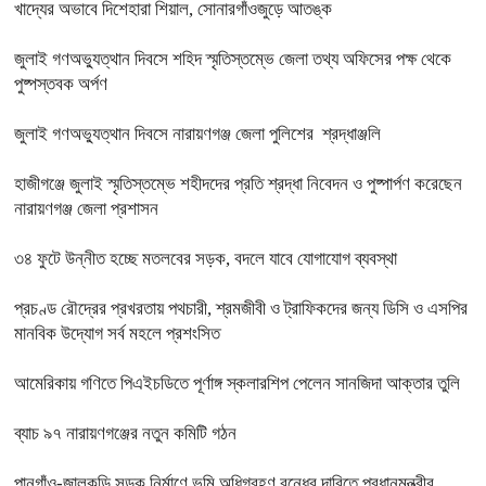
খাদ্যের অভাবে দিশেহারা শিয়াল, সোনারগাঁওজুড়ে আতঙ্ক
জুলাই গণঅভ্যুত্থান দিবসে শহিদ স্মৃতিস্তম্ভে জেলা তথ্য অফিসের পক্ষ থেকে
পুষ্পস্তবক অর্পণ
জুলাই গণঅভ্যুত্থান দিবসে নারায়ণগঞ্জ জেলা পুলিশের শ্রদ্ধাঞ্জলি
হাজীগঞ্জে জুলাই স্মৃতিস্তম্ভে শহীদদের প্রতি শ্রদ্ধা নিবেদন ও পুষ্পার্পণ করেছেন
নারায়ণগঞ্জ জেলা প্রশাসন
৩৪ ফুটে উন্নীত হচ্ছে মতলবের সড়ক, বদলে যাবে যোগাযোগ ব্যবস্থা
প্রচণ্ড রৌদ্রের প্রখরতায় পথচারী, শ্রমজীবী ও ট্রাফিকদের জন্য ডিসি ও এসপির
মানবিক উদ্যোগ সর্ব মহলে প্রশংসিত
আমেরিকায় গণিতে পিএইচডিতে পূর্ণাঙ্গ স্কলারশিপ পেলেন সানজিদা আক্তার তুলি
ব্যাচ ৯৭ নারায়ণগঞ্জের নতুন কমিটি গঠন
পানগাঁও-জালকুড়ি সড়ক নির্মাণে ভূমি অধিগ্রহণ বন্ধের দাবিতে প্রধানমন্ত্রীর