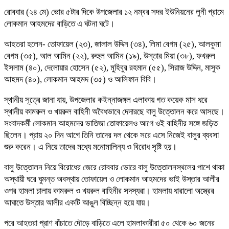
রোববার (২৪ মে) ভোর ৫টার দিকে উপজেলার ১২ নম্বর সদর ইউনিয়নের লুনী গ্রামে
লোকমান আহমদের বাড়িতে এ ঘটনা ঘটে।
আহতরা হলেন- তোফায়েল (২৩), জালাল উদ্দিন (৩৪), লিমা বেগম (২৫), আলকুমা
বেগম (৩৫), আল আমিন (২২), রুহুল আমিন (১৯), উস্তার মিয়া (৩৮), ফখরুল
ইসলাম (৪০), দেলোয়ার হোসেন (৫২), মুহিবুর রহমান (৫৫), সিরাজ উদ্দিন, মাসুক
আহমদ (৪০), লোকমান আহমদ (৩৫) ও আলিফান বিবি।
স্থানীয় সূত্রে জানা যায়, উপজেলার কইন্নাজঙ্গল এলাকায় গত কয়েক মাস ধরে
স্থানীয় কামরুল ও খয়রুল বাহিনী অবৈধভাবে দেদারছে বালু উত্তোলন করে আসছে।
সংবাদকর্মী লোকমান আহমদের ভাতিজা তোফায়েলও আগে ওই বাহিনীর সঙ্গে জড়িত
ছিলেন। প্রায় ২০ দিন আগে তিনি তাদের দল থেকে সরে এসে নিজেই বালুর ব্যবসা
শুরু করেন। এ নিয়ে তাদের মধ্যে মনোমালিন্য ও বিরোধ সৃষ্টি হয়।
বালু উত্তোলন নিয়ে বিরোধের জেরে রোববার ভোরে বালু উত্তোলনস্থলের পাশে থাকা
অস্থায়ী ঘরে ঘুমন্ত অবস্থায় তোফায়েল ও লোকমান আহমদের ভাই উস্তার আলীর
ওপর হামলা চালায় কামরুল ও খয়রুল বাহিনীর সদস্যরা। হামলায় ধারালো অস্ত্রের
আঘাতে উস্তার আলীর একটি আঙুল বিচ্ছিন্ন হয়ে যায়।
পরে আহতরা প্রাণ বাঁচাতে দৌড়ে বাড়িতে এলে হামলাকারীরা ৫০ থেকে ৬০ জনের