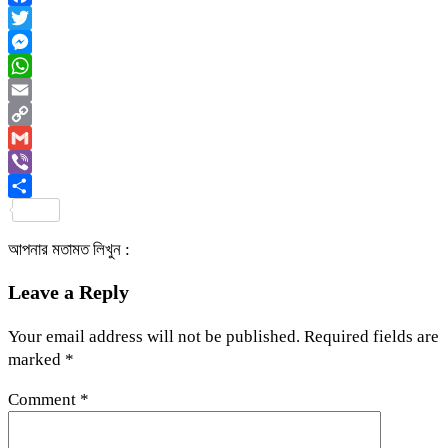
Facebook
Twitter
Messenger
WhatsApp
Email
Copy
Link
Gmail
Viber
Share
আপনার মতামত লিখুন :
Leave a Reply
Your email address will not be published.
Required fields are
marked
*
Comment
*