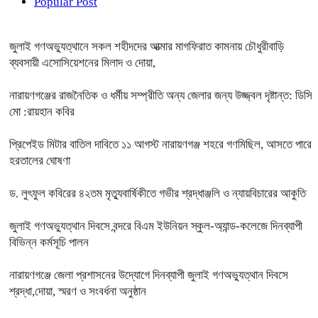
Popular Post
জুলাই গণঅভ্যুত্থানে সকল শহীদদের আত্মার মাগফিরাত কামনায় চৌধুরীবাড়ি
ব্যবসায়ী এসোসিয়েশনের মিলাদ ও দোয়া,
নারায়ণগঞ্জের রাজনৈতিক ও ধর্মীয় সম্প্রীতি অন্য জেলার জন্য উজ্জ্বল দৃষ্টান্ত: ডিসি
মো :রায়হান কবির
প্রিপেইড মিটার বাতিল দাবিতে ১১ আগস্ট নারায়ণগঞ্জ শহরে গণমিছিল, আসতে পারে
হরতালের ঘোষণা
ড. লুৎফুল কবিরের ৪২তম মৃত্যুবার্ষিকীতে গভীর শ্রদ্ধাঞ্জলি ও ন্যায়বিচারের আকুতি
জুলাই গণঅভ্যুত্থান দিবসে বন্দরে বিএম ইউনিয়ন স্কুল-অ্যান্ড-কলেজে দিনব্যাপী
বিভিন্ন কর্মসূচি পালন
নারায়ণগঞ্জে জেলা প্রশাসনের উদ্যোগে দিনব্যাপী জুলাই গণঅভ্যুত্থান দিবসে
শ্রদ্ধা,দোয়া, স্মরণ ও সংবর্ধনা অনুষ্ঠান