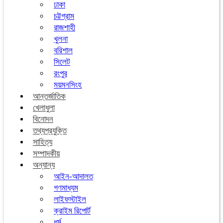
ঢাকা
চট্টগ্রাম
রাজশাহী
খুলনা
বরিশাল
সিলেট
রংপুর
ময়মনসিংহ
আন্তর্জাতিক
খেলাধুলা
বিনোদন
তথ্যপ্রযুক্তি
সাহিত্য
সম্পাদকীয়
অন্যান্য
আইন-আদালত
গণমাধ্যম
লাইফস্টাইল
ক্রাইম রিপোর্ট
ধর্ম