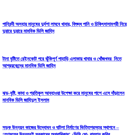
পানিবন্দী অসহায় মানুষের দুর্দশা লাঘবে খাবার, বিশুদ্ধ পানি ও চিকিৎসাসামগ্রী নিয়ে
দুয়ারে দুয়ারে মামবিক ডিসি জাহিদ
টানা বৃষ্টিতে রেইনকোট পরে ঝুঁকিপূর্ণ পাহাড়ি এলাকায় খাবার ও খোঁজখবর নিতে
আশ্রয়কেন্দ্রে মানবিক ডিসি জাহিদ
ঝড়-বৃষ্টি, কাদা ও প্রতিকূল আবহাওয়া উপেক্ষা করে মানুষের পাশে এসে দাঁড়ালেন
মানবিক ডিসি জাহিদুল ইসলাম
সড়ক উন্নয়ন কাজের উদ্বোধন ও ঘাটলা নির্মাণের ভিত্তিপ্রস্তর স্থাপনে –
‘তৃণমূলের উন্নয়নই সরকারের অগ্রাধিকার’ :ডিসি মো: রায়হান কবির