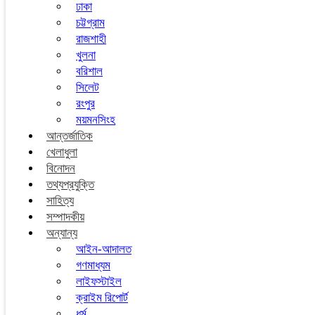
ঢাকা
চট্টগ্রাম
রাজশাহী
খুলনা
বরিশাল
সিলেট
রংপুর
ময়মনসিংহ
আন্তর্জাতিক
খেলাধুলা
বিনোদন
তথ্যপ্রযুক্তি
সাহিত্য
সম্পাদকীয়
অন্যান্য
আইন-আদালত
গণমাধ্যম
লাইফস্টাইল
ক্রাইম রিপোর্ট
ধর্ম