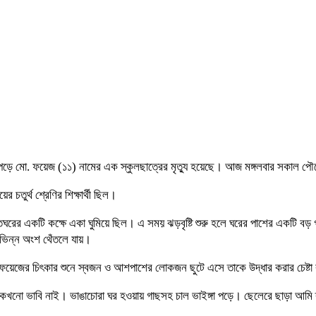
 পড়ে মো. ফয়েজ (১১) নামের এক স্কুলছাত্রের মৃত্যু হয়েছে। আজ মঙ্গলবার সকাল পৌ
চতুর্থ শ্রেণির শিক্ষার্থী ছিল।
বসতঘরের একটি কক্ষে একা ঘুমিয়ে ছিল। এ সময় ঝড়বৃষ্টি শুরু হলে ঘরের পাশের একটি
ভিন্ন অংশ থেঁতলে যায়।
ফয়েজের চিৎকার শুনে স্বজন ও আশপাশের লোকজন ছুটে এসে তাকে উদ্ধার করার চেষ্টা
 কখনো ভাবি নাই। ভাঙাচোরা ঘর হওয়ায় গাছসহ চাল ভাইঙ্গা পড়ে। ছেলেরে ছাড়া আমি 