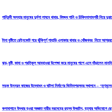
পানিবন্দী অসহায় মানুষের দুর্দশা লাঘবে খাবার, বিশুদ্ধ পানি ও চিকিৎসাসামগ্রী নিয়ে দুয়
টানা বৃষ্টিতে রেইনকোট পরে ঝুঁকিপূর্ণ পাহাড়ি এলাকায় খাবার ও খোঁজখবর নিতে আশ্রয়ক
ঝড়-বৃষ্টি, কাদা ও প্রতিকূল আবহাওয়া উপেক্ষা করে মানুষের পাশে এসে দাঁড়ালেন মান
সড়ক উন্নয়ন কাজের উদ্বোধন ও ঘাটলা নির্মাণের ভিত্তিপ্রস্তর স্থাপনে – ‘তৃণমূল
কলাবাগানে উদ্ধার হওয়া অজ্ঞাত নারীর মরদেহের রহস্য উদ্ঘাটন, হত্যার অভিযোগে ছ