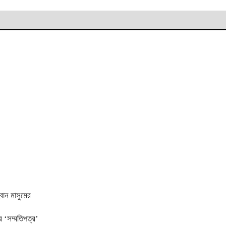
বান মাসুমের
র ‘সম্মতিপত্র’