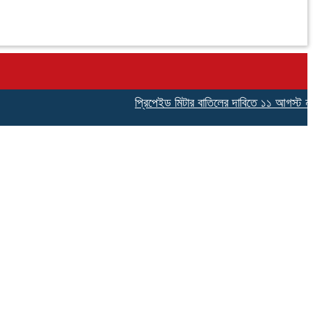
প্রিপেইড মিটার বাতিলের দাবিতে ১১ আগস্ট নারায়ণগ