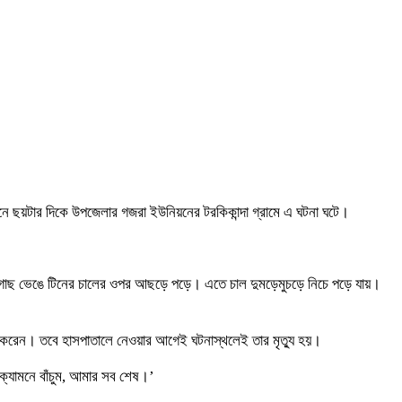
নে ছয়টার দিকে উপজেলার গজরা ইউনিয়নের টরকিকান্দা গ্রামে এ ঘটনা ঘটে।
 বড় গাছ ভেঙে টিনের চালের ওপর আছড়ে পড়ে। এতে চাল দুমড়েমুচড়ে নিচে পড়ে যায়।
 করেন। তবে হাসপাতালে নেওয়ার আগেই ঘটনাস্থলেই তার মৃত্যু হয়।
ক্যামনে বাঁচুম, আমার সব শেষ।’