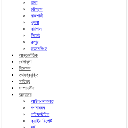
ঢাকা
চট্টগ্রাম
রাজশাহী
খুলনা
বরিশাল
সিলেট
রংপুর
ময়মনসিংহ
আন্তর্জাতিক
খেলাধুলা
বিনোদন
তথ্যপ্রযুক্তি
সাহিত্য
সম্পাদকীয়
অন্যান্য
আইন-আদালত
গণমাধ্যম
লাইফস্টাইল
ক্রাইম রিপোর্ট
ধর্ম