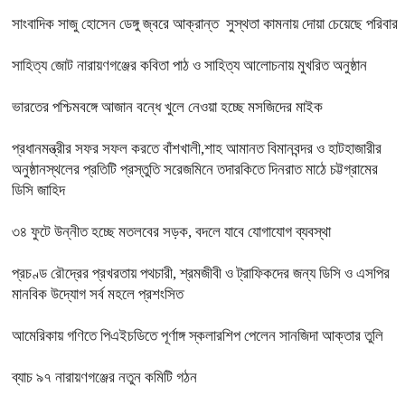
সাংবাদিক সাজু হোসেন ডেঙ্গু জ্বরে আক্রান্ত সুস্থতা কামনায় দোয়া চেয়েছে পরিবার
সাহিত্য জোট নারায়ণগঞ্জের কবিতা পাঠ ও সাহিত্য আলোচনায় মুখরিত অনুষ্ঠান
ভারতের পশ্চিমবঙ্গে আজান বন্ধে খুলে নেওয়া হচ্ছে মসজিদের মাইক
প্রধানমন্ত্রীর সফর সফল করতে বাঁশখালী,শাহ আমানত বিমানবন্দর ও হাটহাজারীর
অনুষ্ঠানস্থলের প্রতিটি প্রস্তুতি সরেজমিনে তদারকিতে দিনরাত মাঠে চট্টগ্রামের
ডিসি জাহিদ
৩৪ ফুটে উন্নীত হচ্ছে মতলবের সড়ক, বদলে যাবে যোগাযোগ ব্যবস্থা
প্রচণ্ড রৌদ্রের প্রখরতায় পথচারী, শ্রমজীবী ও ট্রাফিকদের জন্য ডিসি ও এসপির
মানবিক উদ্যোগ সর্ব মহলে প্রশংসিত
আমেরিকায় গণিতে পিএইচডিতে পূর্ণাঙ্গ স্কলারশিপ পেলেন সানজিদা আক্তার তুলি
ব্যাচ ৯৭ নারায়ণগঞ্জের নতুন কমিটি গঠন