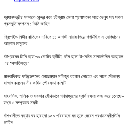
প্রধানমন্ত্রীর সফরকে কেন্দ্র করে চট্টগ্রাম জেলা প্রশাসনের সাত ভেন্যু সহ সকল
প্রস্তুতি সম্পন্ন : ডিসি জাহিদ
প্রিপেইড মিটার বাতিলের দাবিতে ১১ আগস্ট নারায়ণগঞ্জে গণমিছিল এ যোগদানের
আহ্বান মাসুমের
চট্টগ্রামের ডিসি হতে ৬৯ কোটির দুর্নীতি, ফাঁস হলো উপসচিব সালাহউদ্দিন আহমেদ
এর ‘সম্মতিপত্র’
মানবাধিকার ফাউন্ডেশনের চেয়ারম্যান মফিজুর রহমান সোহেল এর সাথে সৌজন্য
সাক্ষাৎ করলেন মীর কাদিম পৌরসভা কমিটি
সাংবাদিক, মালিক ও সরকার যৌথভাবে গণমাধ্যমের স্বার্থ রক্ষায় কাজ করে চলেছে–
তথ্য ও সম্প্রচার মন্ত্রী
বাঁশখালীতে বন্যায় ঘর হারানো ১০০ পরিবারকে ঘর তুলে দেবেন প্রধানমন্ত্রী:ডিসি
জাহিদ