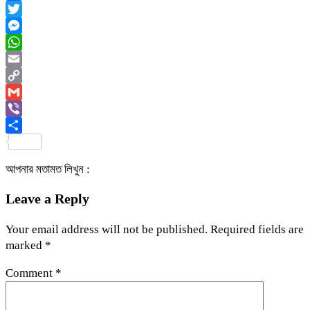
Facebook
Twitter
Messenger
WhatsApp
Email
Copy
Link
Gmail
Viber
Share
আপনার মতামত লিখুন :
Leave a Reply
Your email address will not be published.
Required fields are
marked
*
Comment
*