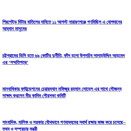
প্রিপেইড মিটার বাতিলের দাবিতে ১১ আগস্ট নারায়ণগঞ্জে গণমিছিল এ যোগদানের
আহ্বান মাসুমের
চট্টগ্রামের ডিসি হতে ৬৯ কোটির দুর্নীতি, ফাঁস হলো উপসচিব সালাহউদ্দিন আহমেদ
এর ‘সম্মতিপত্র’
মানবাধিকার ফাউন্ডেশনের চেয়ারম্যান মফিজুর রহমান সোহেল এর সাথে সৌজন্য
সাক্ষাৎ করলেন মীর কাদিম পৌরসভা কমিটি
সাংবাদিক, মালিক ও সরকার যৌথভাবে গণমাধ্যমের স্বার্থ রক্ষায় কাজ করে চলেছে–
তথ্য ও সম্প্রচার মন্ত্রী