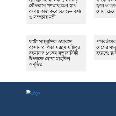
সাংবাদিক, মালিক ও সরকার
সাংবাদিক স
যৌথভাবে গণমাধ্যমের স্বার্থ
জ্বরে আক্রা
রক্ষায় কাজ করে চলেছে– তথ্য
দোয়া চেয়ে
ও সম্প্রচার মন্ত্রী
ফটো সাংবাদিক ওয়ারদে
পরিবর্তনে
রহমান’র পিতা মরহুম মজিবুর
দেশের মানু
রহমান’র ১৭তম মৃত্যুবার্ষিকী
হয়েছে: স্থা
উপলক্ষে দোয়া মাহফিল
অনুষ্ঠিত