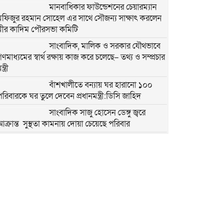
মানবাধিকার ফাউন্ডেশনের চেয়ারম্যান
মফিজুর রহমান সোহেল এর সাথে সৌজন্য সাক্ষাৎ করলেন
মীর কাদিম পৌরসভা কমিটি
সাংবাদিক, মালিক ও সরকার যৌথভাবে
ণমাধ্যমের স্বার্থ রক্ষায় কাজ করে চলেছে– তথ্য ও সম্প্রচার
ন্ত্রী
বাঁশখালীতে বন্যায় ঘর হারানো ১০০
পরিবারকে ঘর তুলে দেবেন প্রধানমন্ত্রী:ডিসি জাহিদ
সাংবাদিক সাজু হোসেন ডেঙ্গু জ্বরে
আক্রান্ত সুস্থতা কামনায় দোয়া চেয়েছে পরিবার
সাহিত্য জোট নারায়ণগঞ্জের কবিতা পাঠ
ও সাহিত্য আলোচনায় মুখরিত অনুষ্ঠান
ভারতের পশ্চিমবঙ্গে আজান বন্ধে খুলে
নেওয়া হচ্ছে মসজিদের মাইক
প্রধানমন্ত্রীর সফর সফল করতে