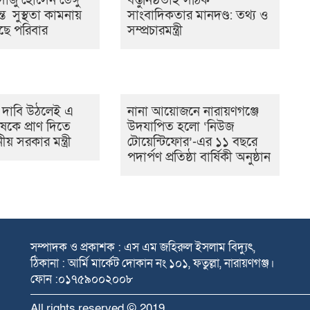
াজু হোসেন ডেঙ্গু
বস্তুনিষ্ঠতাই সঠিক
ন্ত সুস্থতা কামনায়
সাংবাদিকতার মানদণ্ড: তথ্য ও
ছে পরিবার
সম্প্রচারমন্ত্রী
র দাবি উঠলেই এ
নানা আয়োজনে নারায়ণগঞ্জে
ষকে প্রাণ দিতে
উদযাপিত হলো ‘নিউজ
নীয় সরকার মন্ত্রী
টোয়েন্টিফোর’-এর ১১ বছরে
পদার্পণ প্রতিষ্ঠা বার্ষিকী অনুষ্ঠান
সম্পাদক ও প্রকাশক : এস এম জহিরুল ইসলাম বিদ্যুৎ,
ঠিকানা : আর্মি মার্কেট দোকান নং ১০১, ফতুল্লা, নারায়ণগঞ্জ।
ফোন :০১৭৫৯০০২০০৮
All rights reserved © 2019