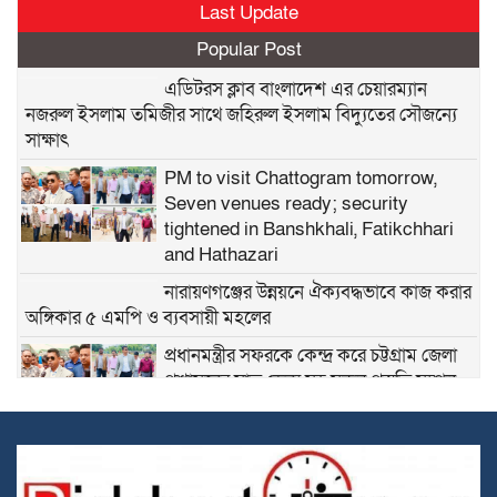
Last Update
Popular Post
এডিটরস ক্লাব বাংলাদেশ এর চেয়ারম্যান
নজরুল ইসলাম তমিজীর সাথে জহিরুল ইসলাম বিদ্যুতের সৌজন্যে
সাক্ষাৎ
PM to visit Chattogram tomorrow,
Seven venues ready; security
tightened in Banshkhali, Fatikchhari
and Hathazari
নারায়ণগঞ্জের উন্নয়নে ঐক্যবদ্ধভাবে কাজ করার
অঙ্গিকার ৫ এমপি ও ব্যবসায়ী মহলের
প্রধানমন্ত্রীর সফরকে কেন্দ্র করে চট্টগ্রাম জেলা
প্রশাসনের সাত ভেন্যু সহ সকল প্রস্তুতি সম্পন্ন :
ডিসি জাহিদ
প্রিপেইড মিটার বাতিলের দাবিতে ১১ আগস্ট
নারায়ণগঞ্জে গণমিছিল এ যোগদানের আহ্বান
মাসুমের