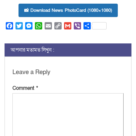
📸 Download News PhotoCard (1080×1080)
Facebook
Twitter
Messenger
WhatsApp
Email
Copy
Gmail
Viber
Share
Link
আপনার মতামত লিখুন :
Leave a Reply
Comment
*