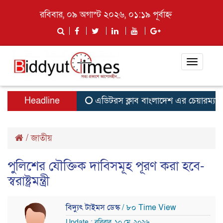
রবিবার, ০৯ অগাস্ট ২০২৬, ০১:১৯ পূর্বাহ্ন
Toggle
navigati
Headline
এডিটরস ক্লাব বাংলাদেশ এর চেয়ারম্যান ন
/
জাতীয়
পুলিশের যৌক্তিক দাবিসমূহ পূরণ করা হবে-
স্বরাষ্ট্রমন্ত্রী
বিদ্যুৎ টাইমস ডেস্ক
/ ৮০ Time View
Update : রবিবার, ১০ মে, ২০২৬